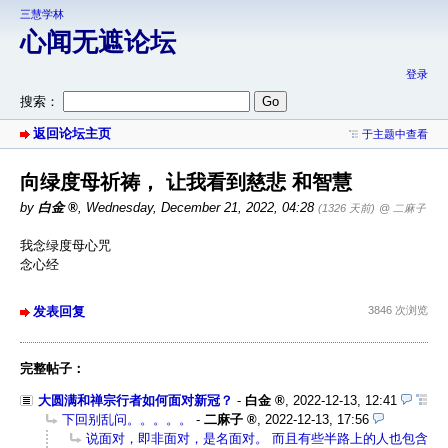
三慧学林
心闻无遮论坛
登录
搜索：
返回论坛主页
于主题中查看
向绿度母祈祷， 让我看到慈悲 和智慧
by
白金
,
Wednesday, December 21, 2022, 04:28
(1326 天前)
@ 二麻子
我念绿度母心咒
念心经
发表回复
3846 次浏览
完整帖子：
大圆满和禅宗行者如何面对新冠？
-
白金
,
2022-12-13, 12:41
下回别乱问。。。。。
-
二麻子
,
2022-12-13, 17:56
说面对，即非面对，是名面对。 而且有些半路上的人也包含