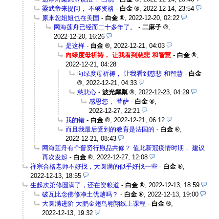
梁武帝来提问， 不够资格
-
白金
,
2022-12-14, 23:54
原来您姐姐也在美国
-
白金
,
2022-12-20, 02:22
网海莲舟已经而二十多年了。
-
二麻子
,
2022-12-20, 16:26
是这样
-
白金
,
2022-12-21, 04:03
向绿度母祈祷， 让我看到慈悲 和智慧
-
白金
,
2022-12-21, 04:28
向绿度母祈祷， 让我看到慈悲 和智慧
-
白金
,
2022-12-21, 04:33
慈悲心
-
波光粼粼
,
2022-12-23, 04:29
感恩您， 菩萨
-
白金
,
2022-12-27, 22:21
我的错
-
白金
,
2022-12-21, 06:12
而且我最后受到的教育是法国的
-
白金
,
2022-12-21, 08:43
网海莲舟有个普贤行愿品共修？ 值此新冠疫情时期， 建议
再次发起
-
白金
,
2022-12-27, 12:08
禅宗合格老师不好找，大圆满的似乎好找一些
-
白金
,
2022-12-13, 18:55
生起次第修圆满了，还在资粮道
-
白金
,
2022-12-13, 18:59
破瓦比念佛修净土优越吗？
-
白金
,
2022-12-13, 19:00
大圆满进阶 大鹏金翅鸟翱翔线上课程
-
白金
,
2022-12-13, 19:32