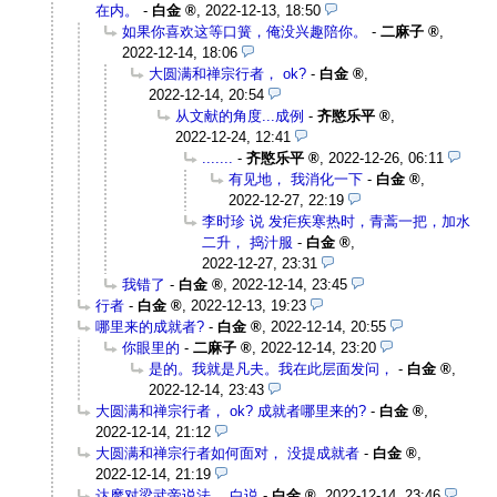
在内。
-
白金
,
2022-12-13, 18:50
如果你喜欢这等口簧，俺没兴趣陪你。
-
二麻子
,
2022-12-14, 18:06
大圆满和禅宗行者， ok?
-
白金
,
2022-12-14, 20:54
从文献的角度...成例
-
齐愍乐平
,
2022-12-24, 12:41
.......
-
齐愍乐平
,
2022-12-26, 06:11
有见地， 我消化一下
-
白金
,
2022-12-27, 22:19
李时珍 说 发疟疾寒热时，青蒿一把，加水
二升， 捣汁服
-
白金
,
2022-12-27, 23:31
我错了
-
白金
,
2022-12-14, 23:45
行者
-
白金
,
2022-12-13, 19:23
哪里来的成就者?
-
白金
,
2022-12-14, 20:55
你眼里的
-
二麻子
,
2022-12-14, 23:20
是的。我就是凡夫。我在此层面发问，
-
白金
,
2022-12-14, 23:43
大圆满和禅宗行者， ok? 成就者哪里来的?
-
白金
,
2022-12-14, 21:12
大圆满和禅宗行者如何面对， 没提成就者
-
白金
,
2022-12-14, 21:19
达摩对梁武帝说法， 白说
-
白金
,
2022-12-14, 23:46