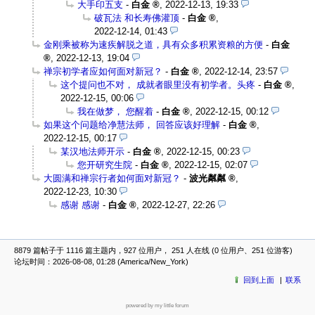
大手印五支
-
白金
,
2022-12-13, 19:33
破瓦法 和长寿佛灌顶
-
白金
,
2022-12-14, 01:43
金刚乘被称为速疾解脱之道，具有众多积累资粮的方便
-
白金
,
2022-12-13, 19:04
禅宗初学者应如何面对新冠？
-
白金
,
2022-12-14, 23:57
这个提问也不对， 成就者眼里没有初学者。头疼
-
白金
,
2022-12-15, 00:06
我在做梦， 您醒着
-
白金
,
2022-12-15, 00:12
如果这个问题给净慧法师， 回答应该好理解
-
白金
,
2022-12-15, 00:17
某汉地法师开示
-
白金
,
2022-12-15, 00:23
您开研究生院
-
白金
,
2022-12-15, 02:07
大圆满和禅宗行者如何面对新冠？
-
波光粼粼
,
2022-12-23, 10:30
感谢 感谢
-
白金
,
2022-12-27, 22:26
8879 篇帖子于 1116 篇主题内，927 位用户， 251 人在线 (0 位用户、251 位游客)
论坛时间：2026-08-08, 01:28 (America/New_York)
回到上面
联系
powered by my little forum