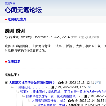
三慧学林
心闻无遮论坛
返回论坛主页
感谢 感谢
by
白金
,
Tuesday, December 27, 2022, 22:26
(1318 天前)
@ 波光粼粼
藏传 有 功德回向， 上师为你背业 ， 法事， 祈福， 火供，事师五十颂， 
时觉得与婆罗门很像教有点像。
发表回复
完整帖子：
大圆满和禅宗行者如何面对新冠？
-
白金
,
2022-12-13, 12:41
下回别乱问。。。。。
-
二麻子
,
2022-12-13, 17:56
说面对，即非面对，是名面对。 而且有些半路上的人也包含在
如果你喜欢这等口簧，俺没兴趣陪你。
-
二麻子
,
2022-12
大圆满和禅宗行者， ok?
-
白金
,
2022-12-14, 20:54
从文献的角度...成例
-
齐愍乐平
,
2022-12-24, 12