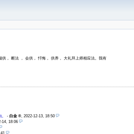
烟供， 断法 ， 会供， 忏悔， 供养， 大礼拜上师相应法。我有
内。
-
白金
,
2022-12-13, 18:50
-14, 18:06
:41