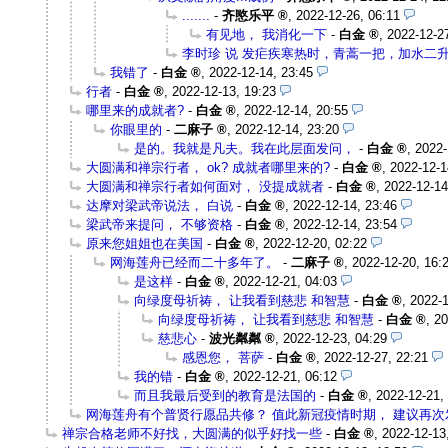
.......
-
齐愍乐平
,
2022-12-26, 06:11
有见地， 我消化一下
-
白金
,
2022-12-2
李时珍 说 发疟疾寒热时，青蒿一把，加水二升
我错了
-
白金
,
2022-12-14, 23:45
行者
-
白金
,
2022-12-13, 19:23
哪里来的成就者?
-
白金
,
2022-12-14, 20:55
你眼里的
-
二麻子
,
2022-12-14, 23:20
是的。我就是凡夫。我在此层面发问，
-
白金
,
2022-
大圆满和禅宗行者， ok? 成就者哪里来的?
-
白金
,
2022-12-1
大圆满和禅宗行者如何面对， 没提成就者
-
白金
,
2022-12-14
达摩对梁武帝说法， 白说
-
白金
,
2022-12-14, 23:46
梁武帝来提问， 不够资格
-
白金
,
2022-12-14, 23:54
原来您姐姐也在美国
-
白金
,
2022-12-20, 02:22
网海莲舟已经而二十多年了。
-
二麻子
,
2022-12-20, 16:
是这样
-
白金
,
2022-12-21, 04:03
向绿度母祈祷， 让我看到慈悲 和智慧
-
白金
,
2022-1
向绿度母祈祷， 让我看到慈悲 和智慧
-
白金
,
20
慈悲心
-
波光粼粼
,
2022-12-23, 04:29
感恩您， 菩萨
-
白金
,
2022-12-27, 22:21
我的错
-
白金
,
2022-12-21, 06:12
而且我最后受到的教育是法国的
-
白金
,
2022-12-21,
网海莲舟有个普贤行愿品共修？ 值此新冠疫情时期， 建议再次
禅宗合格老师不好找，大圆满的似乎好找一些
-
白金
,
2022-12-13