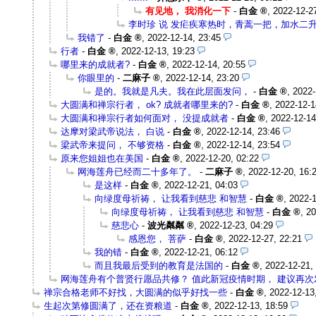
有见地， 我消化一下
-
白金
,
2022-12-2
李时珍 说 发疟疾寒热时，青蒿一把，加水二升
我错了
-
白金
,
2022-12-14, 23:45
行者
-
白金
,
2022-12-13, 19:23
哪里来的成就者?
-
白金
,
2022-12-14, 20:55
你眼里的
-
二麻子
,
2022-12-14, 23:20
是的。我就是凡夫。我在此层面发问，
-
白金
,
2022-
大圆满和禅宗行者， ok? 成就者哪里来的?
-
白金
,
2022-12-1
大圆满和禅宗行者如何面对， 没提成就者
-
白金
,
2022-12-14
达摩对梁武帝说法， 白说
-
白金
,
2022-12-14, 23:46
梁武帝来提问， 不够资格
-
白金
,
2022-12-14, 23:54
原来您姐姐也在美国
-
白金
,
2022-12-20, 02:22
网海莲舟已经而二十多年了。
-
二麻子
,
2022-12-20, 16:
是这样
-
白金
,
2022-12-21, 04:03
向绿度母祈祷， 让我看到慈悲 和智慧
-
白金
,
2022-1
向绿度母祈祷， 让我看到慈悲 和智慧
-
白金
,
20
慈悲心
-
波光粼粼
,
2022-12-23, 04:29
感恩您， 菩萨
-
白金
,
2022-12-27, 22:21
我的错
-
白金
,
2022-12-21, 06:12
而且我最后受到的教育是法国的
-
白金
,
2022-12-21,
网海莲舟有个普贤行愿品共修？ 值此新冠疫情时期， 建议再次
禅宗合格老师不好找，大圆满的似乎好找一些
-
白金
,
2022-12-13
生起次第修圆满了，还在资粮道
-
白金
,
2022-12-13, 18:59