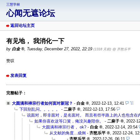
三慧学林
心闻无遮论坛
返回论坛主页
有见地， 我消化一下
by
白金
,
Tuesday, December 27, 2022, 22:19
(1318 天前)
@ 齐愍乐平
赞叹
发表回复
完整帖子：
大圆满和禅宗行者如何面对新冠？
-
白金
,
2022-12-13, 12:41
下回别乱问。。。。。
-
二麻子
,
2022-12-13, 17:56
说面对，即非面对，是名面对。 而且有些半路上的人也包含在
如果你喜欢这等口簧，俺没兴趣陪你。
-
二麻子
,
2022-12
大圆满和禅宗行者， ok?
-
白金
,
2022-12-14, 20:54
从文献的角度...成例
-
齐愍乐平
,
2022-12-24, 12
.......
-
齐愍乐平
,
2022-12-26, 06:11