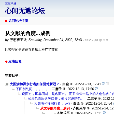
三慧学林
心闻无遮论坛
返回论坛主页
从文献的角度...成例
by
齐愍乐平
,
Saturday, December 24, 2022, 12:41
(1322 天前)
@ 白金
比较早的是道信在春瘟上推广了芥菜
发表回复
完整帖子：
大圆满和禅宗行者如何面对新冠？
-
白金
,
2022-12-13, 12:41
下回别乱问。。。。。
-
二麻子
,
2022-12-13, 17:56
说面对，即非面对，是名面对。 而且有些半路上的人也包含在
如果你喜欢这等口簧，俺没兴趣陪你。
-
二麻子
,
2022-12
大圆满和禅宗行者， ok?
-
白金
,
2022-12-14, 20:54
从文献的角度...成例
-
齐愍乐平
,
2022-12-24, 12
.......
-
齐愍乐平
,
2022-12-26, 06:11