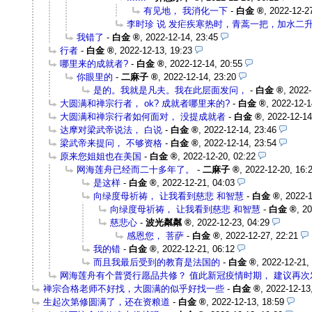
有见地， 我消化一下
-
白金
,
2022-12-2
李时珍 说 发疟疾寒热时，青蒿一把，加水二升
我错了
-
白金
,
2022-12-14, 23:45
行者
-
白金
,
2022-12-13, 19:23
哪里来的成就者?
-
白金
,
2022-12-14, 20:55
你眼里的
-
二麻子
,
2022-12-14, 23:20
是的。我就是凡夫。我在此层面发问，
-
白金
,
2022-
大圆满和禅宗行者， ok? 成就者哪里来的?
-
白金
,
2022-12-1
大圆满和禅宗行者如何面对， 没提成就者
-
白金
,
2022-12-14
达摩对梁武帝说法， 白说
-
白金
,
2022-12-14, 23:46
梁武帝来提问， 不够资格
-
白金
,
2022-12-14, 23:54
原来您姐姐也在美国
-
白金
,
2022-12-20, 02:22
网海莲舟已经而二十多年了。
-
二麻子
,
2022-12-20, 16:
是这样
-
白金
,
2022-12-21, 04:03
向绿度母祈祷， 让我看到慈悲 和智慧
-
白金
,
2022-1
向绿度母祈祷， 让我看到慈悲 和智慧
-
白金
,
20
慈悲心
-
波光粼粼
,
2022-12-23, 04:29
感恩您， 菩萨
-
白金
,
2022-12-27, 22:21
我的错
-
白金
,
2022-12-21, 06:12
而且我最后受到的教育是法国的
-
白金
,
2022-12-21,
网海莲舟有个普贤行愿品共修？ 值此新冠疫情时期， 建议再次
禅宗合格老师不好找，大圆满的似乎好找一些
-
白金
,
2022-12-13
生起次第修圆满了，还在资粮道
-
白金
,
2022-12-13, 18:59