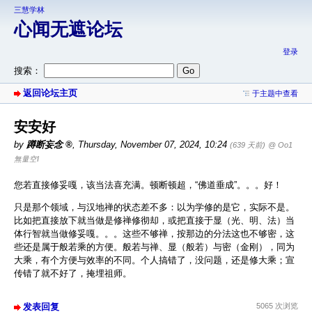
三慧学林
心闻无遮论坛
登录
搜索：
返回论坛主页
于主题中查看
安安好
by
蹲断妄念
,
Thursday, November 07, 2024, 10:24
(639 天前)
@ Oo1
無量空I
您若直接修妥嘎，该当法喜充满。顿断顿超，“佛道垂成”。。。好！
只是那个领域，与汉地禅的状态差不多：以为学修的是它，实际不是。
比如把直接放下就当做是修禅修彻却，或把直接于显（光、明、法）当
体行智就当做修妥嘎。。。这些不够禅，按那边的分法这也不够密，这
些还是属于般若乘的方便。般若与禅、显（般若）与密（金刚），同为
大乘，有个方便与效率的不同。个人搞错了，没问题，还是修大乘；宣
传错了就不好了，掩埋祖师。
发表回复
5065 次浏览