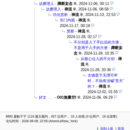
达磨理入
-
蹲断妄念
,
2024-11-06, 00:11
达磨理入
-
禅流
,
2024-11-06, 08:58
功法赏析
-
禅流
,
2024-11-13, 22:53
宗门内观
-
禅流
,
2024-11-17, 00:19
慧察
-
禅流
,
2024-11-28, 02:17
不分别是入了手以后的方便，
不是用于入手的方便
-
蹲断妄
念
,
2024-11-28, 10:35
从散心位入的不分别
-
禅
流
,
2024-11-28, 20:36
古德昔于无理可申
时，不知有没喊“苍天”
的？
-
禅流
,
2024-12-02, 01:55
好文 . . .
-
O01無量空I
,
2024-11-06, 06:29
8882 篇帖子于 1116 篇主题内，927 位用户， 16 人在线 (0 位用户、16 位游客)
论坛时间：2026-08-08, 22:58 (America/New_York)
回到上面
联系