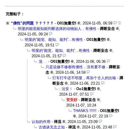
完整帖子：
“佛性”的問題 ？？？？？
-
O01無量空I
,
2024-11-05, 06:59
明显的能觉能知能判断选择的动物如人，有佛性
-
蹲断妄念
,
2024-11-05, 09:24
明显的“能觉、能知、能判”...有佛性
-
O01無量空I
,
2024-11-05, 19:51
明显的“能觉、能知、能判”...有佛性
-
蹲断妄念
,
2024-11-05, 21:57
顶 . .
-
O01無量空I
,
2024-11-06, 06:36
只是说修不修都有佛性，没有要不修
-
蹲断妄
念
,
2024-11-06, 14:59
打车打牛还不明显，再加个古人的比喻
-
蹲
断妄念
,
2024-11-06, 23:21
: 法安！
-
Oo1無量空I
,
2024-11-07, 07:51
安安好
-
蹲断妄念
,
2024-11-07, 10:24
THANKS !!!!!!
-
O01無量空I
,
2024-11-07, 22:19
认知的作用
-
禅流
,
2024-11-05, 23:09
古德谈无念之知
-
禅流
,
2024-11-05, 23:48