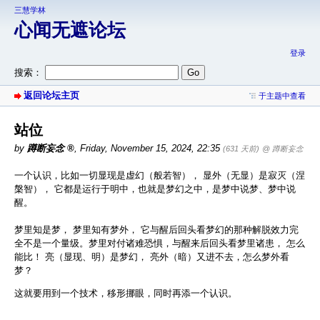
三慧学林
心闻无遮论坛
登录
搜索：
返回论坛主页
于主题中查看
站位
by
蹲断妄念
,
Friday, November 15, 2024, 22:35
(631 天前)
@ 蹲断妄念
一个认识，比如一切显现是虚幻（般若智）， 显外（无显）是寂灭（涅
槃智）， 它都是运行于明中，也就是梦幻之中，是梦中说梦、梦中说
醒。
梦里知是梦， 梦里知有梦外， 它与醒后回头看梦幻的那种解脱效力完
全不是一个量级。梦里对付诸难恐惧，与醒来后回头看梦里诸患， 怎么
能比！ 亮（显现、明）是梦幻， 亮外（暗）又进不去，怎么梦外看
梦？
这就要用到一个技术，移形挪眼，同时再添一个认识。