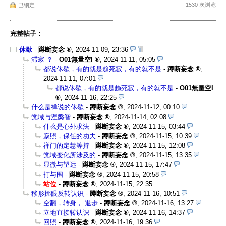
1530 次浏览
已锁定
完整帖子：
休歇
-
蹲断妄念
,
2024-11-09, 23:36
滞寂 ？
-
O01無量空I
,
2024-11-11, 05:05
都说休歇，有的就是趋死寂，有的就不是
-
蹲断妄念
,
2024-11-11, 07:01
都说休歇，有的就是趋死寂，有的就不是
-
O01無量空I
,
2024-11-16, 22:25
什么是禅说的休歇
-
蹲断妄念
,
2024-11-12, 00:10
觉域与涅槃智
-
蹲断妄念
,
2024-11-14, 02:08
什么是心外求法
-
蹲断妄念
,
2024-11-15, 03:44
寂照，保任的功夫
-
蹲断妄念
,
2024-11-15, 10:39
禅门的定慧等持
-
蹲断妄念
,
2024-11-15, 12:08
觉域变化所涉及的
-
蹲断妄念
,
2024-11-15, 13:35
显微与望远
-
蹲断妄念
,
2024-11-15, 17:47
打与围
-
蹲断妄念
,
2024-11-15, 20:58
站位
-
蹲断妄念
,
2024-11-15, 22:35
移形挪眼反转认识
-
蹲断妄念
,
2024-11-16, 10:51
空翻，转身， 退步
-
蹲断妄念
,
2024-11-16, 13:27
立地直接转认识
-
蹲断妄念
,
2024-11-16, 14:37
回照
-
蹲断妄念
,
2024-11-16, 19:36