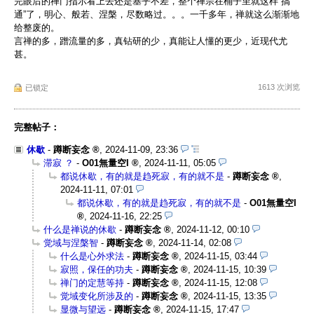
完眼后的禅门指示看上去还是基乎不差，整个禅宗在桶子里就这样“搞
通”了，明心、般若、涅槃，尽数略过。。。一千多年，禅就这么渐渐地
给整废的。
言禅的多，蹭流量的多，真钻研的少，真能让人懂的更少，近现代尤
甚。
1613 次浏览
已锁定
完整帖子：
休歇
-
蹲断妄念
,
2024-11-09, 23:36
滞寂 ？
-
O01無量空I
,
2024-11-11, 05:05
都说休歇，有的就是趋死寂，有的就不是
-
蹲断妄念
,
2024-11-11, 07:01
都说休歇，有的就是趋死寂，有的就不是
-
O01無量空I
,
2024-11-16, 22:25
什么是禅说的休歇
-
蹲断妄念
,
2024-11-12, 00:10
觉域与涅槃智
-
蹲断妄念
,
2024-11-14, 02:08
什么是心外求法
-
蹲断妄念
,
2024-11-15, 03:44
寂照，保任的功夫
-
蹲断妄念
,
2024-11-15, 10:39
禅门的定慧等持
-
蹲断妄念
,
2024-11-15, 12:08
觉域变化所涉及的
-
蹲断妄念
,
2024-11-15, 13:35
显微与望远
-
蹲断妄念
,
2024-11-15, 17:47