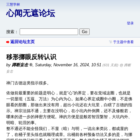
三慧学林
心闻无遮论坛
登录
搜索：
返回论坛主页
于主题中查看
移形挪眼反转认识
by
蹲断妄念
,
Saturday, November 16, 2024, 10:51
(631 天前)
@ 蹲断
妄念
禅门古德这类指示很多。
依做前最重要的前题是明心，就是“心”的界定，要在觉域这圈，也就是
一切显现（五蕴、万法）为心内为心。如果心界定成圈中小圈，不是佛
眼看的那圈，那做出来没有用，超出小坑还在大坑里，白瞎了古德的指
示。禅宗法搞不通，主要在没明心，在小坑内外倒腾，还不及修般若，
哪来的进一步的禅密方便呢。禅的方便是提般若智涅槃智，大坑内外、
明暗、轮涅的事。
整不通还不能全怪我们，不显（暗）与明，一说出来类比，都成显的
了，在桶子里头练也就顺理成章。出桶前各种预备功法又多的是，与挪