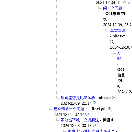
2024-12-09, 18:24
问一个问题：
-
O01無量空I
,
2024-12-09, 23:2
草堂善清
-
nhcsxt
,
2024-12-10, 
好
帖！
-
O01
無量
空I
,
2024-12-
银碗盛雪是现量体验
-
nhcsxt
,
2024-12-09, 21:17
还有请教一个问题：
-
Rocky山
,
2024-12-08, 02:17
不敢当请教，交流想法
-
禅流
,
2024-12-08, 03:18
能缘 能不能以自身为所缘？
-