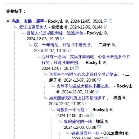
完整帖子：
鸟道，玄路，展手
-
Rocky山
,
2024-12-05, 05:01
爱江山更爱美人
-
空烟盒
,
2024-12-06, 01:44
普通人总是胡乱攀缘，追逐声色
-
Rocky山
,
2024-12-06, 19:05
哎，千年错见。只信书不若无书。
-
二麻子
,
2024-12-07, 10:10
心只有一念吗，实际并非如此。心念从来是多个并
行的，只是强弱差别。
-
Rocky山
,
2024-12-07, 19:14
说百科全书吗？心念比百科全书还复杂。
-
二
麻子
,
2024-12-07, 20:06
当然不能说成大部头书那么多。
-
Rocky山
,
2024-12-07, 21:46
如果能缘落到所上就不是能缘了，
-
禅流
,
2024-12-07, 21:39
请教你一个问题：
-
Rocky山
,
2024-12-08, 01:56
银碗盛雪的一味
-
禅流
,
2024-12-08, 03:08
银碗盛雪的一味
-
O01無量空I
,