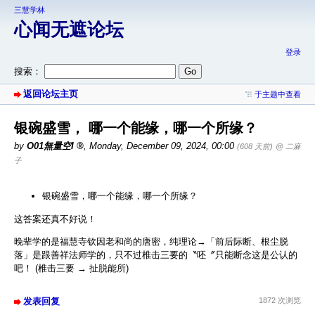
三慧学林
心闻无遮论坛
登录
搜索：
返回论坛主页
于主题中查看
银碗盛雪， 哪一个能缘，哪一个所缘？
by
O01無量空I
,
Monday, December 09, 2024, 00:00
(608 天前)
@ 二麻
子
银碗盛雪，哪一个能缘，哪一个所缘？
这答案还真不好说！
晚辈学的是福慧寺钦因老和尚的唐密，纯理论→「前后际断、根尘脱
落」是跟善祥法师学的，只不过椎击三要的〝呸〞只能断念这是公认的
吧！ (椎击三要 → 扯脱能所)
发表回复
1872 次浏览