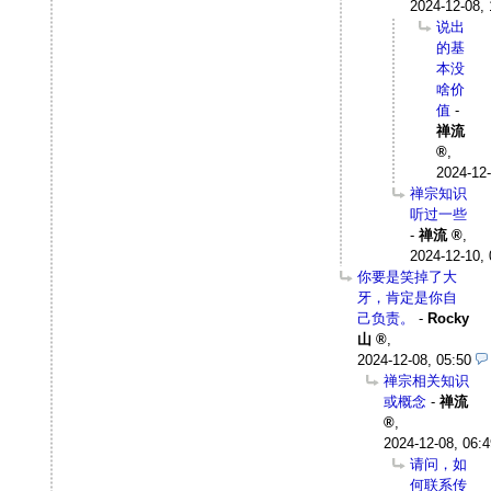
2024-12-08, 
说出
的基
本没
啥价
值
-
禅流
,
2024-12-
禅宗知识
听过一些
-
禅流
,
2024-12-10, 
你要是笑掉了大
牙，肯定是你自
己负责。
-
Rocky
山
,
2024-12-08, 05:50
禅宗相关知识
或概念
-
禅流
,
2024-12-08, 06:4
请问，如
何联系传