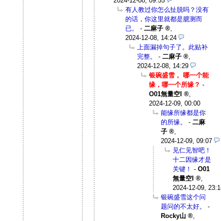
2024-12-08, 09:55
有人教过你怎么扯脱吗？没有
的话，你这里就都是臆测而
已。
-
二麻子
,
2024-12-08, 14:24
上面漏掉句子了。此贴补
完整。
-
二麻子
,
2024-12-08, 14:29
银碗盛雪， 哪一个能
缘，哪一个所缘？
-
O01無量空I
,
2024-12-09, 00:00
能缘所缘都是你
的所缘。
-
二麻
子
,
2024-12-09, 09:07
见仁见智吧！
十二因缘才是
关键！
-
O01
無量空I
,
2024-12-09, 23:1
银碗盛雪这个问
题问的不太好。
-
Rocky山
,