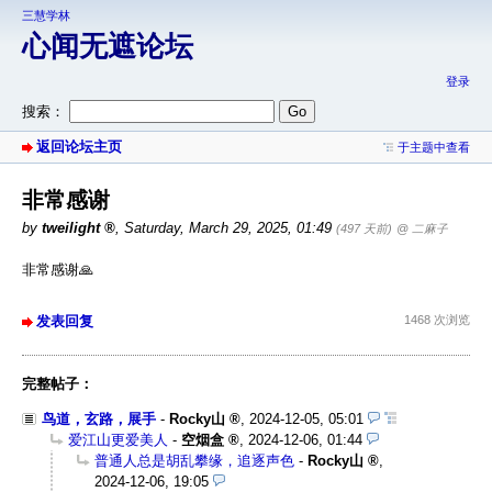
三慧学林
心闻无遮论坛
登录
搜索：
返回论坛主页
于主题中查看
非常感谢
by
tweilight
,
Saturday, March 29, 2025, 01:49
(497 天前)
@ 二麻子
非常感谢🙏
发表回复
1468 次浏览
完整帖子：
鸟道，玄路，展手
-
Rocky山
,
2024-12-05, 05:01
爱江山更爱美人
-
空烟盒
,
2024-12-06, 01:44
普通人总是胡乱攀缘，追逐声色
-
Rocky山
,
2024-12-06, 19:05