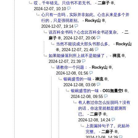
哎，千年错见。只信书不若无书。
-
二麻子
,
2024-12-07, 10:10
心只有一念吗，实际并非如此。心念从来是多个并
行的，只是强弱差别。
-
Rocky山
,
2024-12-07, 19:14
说百科全书吗？心念比百科全书还复杂。
-
二
麻子
,
2024-12-07, 20:06
当然不能说成大部头书那么多。
-
Rocky山
,
2024-12-07, 21:46
如果能缘落到所上就不是能缘了，
-
禅流
,
2024-12-07, 21:39
请教你一个问题：
-
Rocky山
,
2024-12-08, 01:56
银碗盛雪的一味
-
禅流
,
2024-12-08, 03:08
银碗盛雪的一味
-
O01無量空I
,
2024-12-08, 09:55
有人教过你怎么扯脱吗？没有
的话，你这里就都是臆测而
已。
-
二麻子
,
2024-12-08, 14:24
上面漏掉句子了。此贴补
完整。
-
二麻子
,
2024-12-08, 14:29