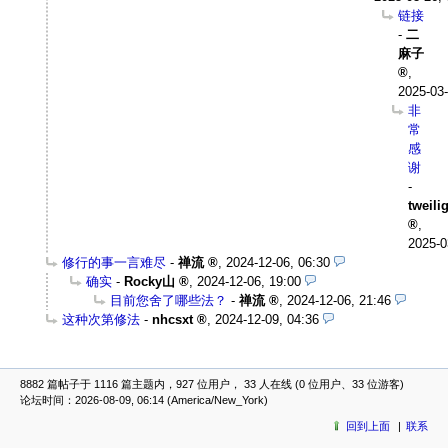
链接
-
二
麻子
,
2025-03-
非
常
感
谢
-
tweili
,
2025-0
修行的事一言难尽
-
禅流
,
2024-12-06, 06:30
确实
-
Rocky山
,
2024-12-06, 19:00
目前您舍了哪些法？
-
禅流
,
2024-12-06, 21:46
这种次第修法
-
nhcsxt
,
2024-12-09, 04:36
8882 篇帖子于 1116 篇主题内，927 位用户， 33 人在线 (0 位用户、33 位游客)
论坛时间：2026-08-09, 06:14 (America/New_York)
回到上面
联系