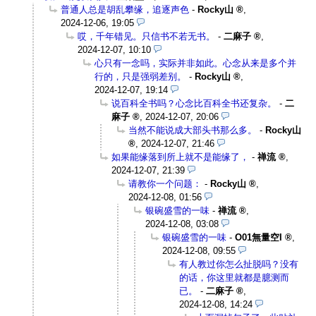
普通人总是胡乱攀缘，追逐声色
-
Rocky山
,
2024-12-06, 19:05
哎，千年错见。只信书不若无书。
-
二麻子
,
2024-12-07, 10:10
心只有一念吗，实际并非如此。心念从来是多个并
行的，只是强弱差别。
-
Rocky山
,
2024-12-07, 19:14
说百科全书吗？心念比百科全书还复杂。
-
二
麻子
,
2024-12-07, 20:06
当然不能说成大部头书那么多。
-
Rocky山
,
2024-12-07, 21:46
如果能缘落到所上就不是能缘了，
-
禅流
,
2024-12-07, 21:39
请教你一个问题：
-
Rocky山
,
2024-12-08, 01:56
银碗盛雪的一味
-
禅流
,
2024-12-08, 03:08
银碗盛雪的一味
-
O01無量空I
,
2024-12-08, 09:55
有人教过你怎么扯脱吗？没有
的话，你这里就都是臆测而
已。
-
二麻子
,
2024-12-08, 14:24