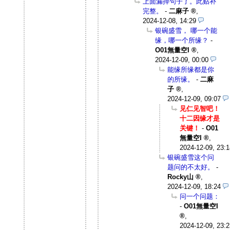
上面漏掉句子了。此贴补
完整。
-
二麻子
,
2024-12-08, 14:29
银碗盛雪， 哪一个能
缘，哪一个所缘？
-
O01無量空I
,
2024-12-09, 00:00
能缘所缘都是你
的所缘。
-
二麻
子
,
2024-12-09, 09:07
见仁见智吧！
十二因缘才是
关键！
-
O01
無量空I
,
2024-12-09, 23:1
银碗盛雪这个问
题问的不太好。
-
Rocky山
,
2024-12-09, 18:24
问一个问题：
-
O01無量空I
,
2024-12-09, 23:2