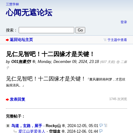
三慧学林
心闻无遮论坛
登录
搜索：
返回论坛主页
于主题中查看
见仁见智吧！十二因缘才是关键！
by
O01無量空I
,
Monday, December 09, 2024, 23:18
(607 天前)
@ 二麻
子
见仁见智吧！十二因缘才是关键！
『薰风馨䭲南柯梦，才思丝
崺揖清风。』
发表回复
1745 次浏览
完整帖子：
鸟道，玄路，展手
-
Rocky山
,
2024-12-05, 05:01
爱江山更爱美人
-
空烟盒
,
2024-12-06, 01:44