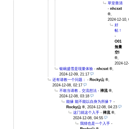
草堂善清
-
nhcsxt
,
2024-12-10, 
好
帖！
-
O01
無量
空I
,
2024-12-
银碗盛雪是现量体验
-
nhcsxt
,
2024-12-09, 21:17
还有请教一个问题：
-
Rocky山
,
2024-12-08, 02:17
不敢当请教，交流想法
-
禅流
,
2024-12-08, 03:18
能缘 能不能以自身为所缘？
-
Rocky山
,
2024-12-08, 04:23
这门就这个入手
-
禅流
,
2024-12-08, 04:55
我猜也是一个入手
-
Rocky山
,