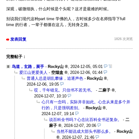
深观，破微细执，什么时候是个头呢？这才是最难的时候。
别说我们现代这种part time 学佛的人，古时候多少在名师指导下full
time 的行者，一辈子都僵在这儿，无转身之路。
发表回复
1826 次浏览
完整帖子：
鸟道，玄路，展手
-
Rocky山
,
2024-12-05, 05:01
爱江山更爱美人
-
空烟盒
,
2024-12-06, 01:44
普通人总是胡乱攀缘，追逐声色
-
Rocky山
,
2024-12-06, 19:05
哎，千年错见。只信书不若无书。
-
二麻子
,
2024-12-07, 10:10
心只有一念吗，实际并非如此。心念从来是多个并
行的，只是强弱差别。
-
Rocky山
,
2024-12-07, 19:14
说百科全书吗？心念比百科全书还复杂。
-
二
麻子
,
2024-12-07, 20:06
当然不能说成大部头书那么多。
-
Rocky山
,
2024-12-07, 21:46