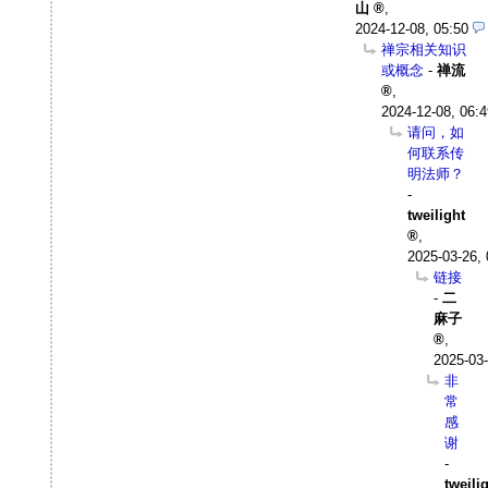
山
,
2024-12-08, 05:50
禅宗相关知识
或概念
-
禅流
,
2024-12-08, 06:4
请问，如
何联系传
明法师？
-
tweilight
,
2025-03-26, 
链接
-
二
麻子
,
2025-03-
非
常
感
谢
-
tweili