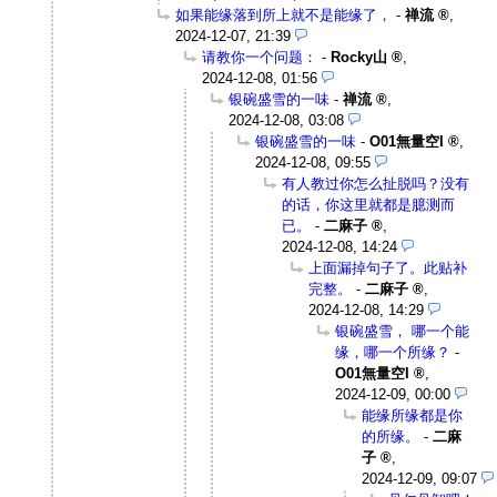
如果能缘落到所上就不是能缘了，
-
禅流
,
2024-12-07, 21:39
请教你一个问题：
-
Rocky山
,
2024-12-08, 01:56
银碗盛雪的一味
-
禅流
,
2024-12-08, 03:08
银碗盛雪的一味
-
O01無量空I
,
2024-12-08, 09:55
有人教过你怎么扯脱吗？没有
的话，你这里就都是臆测而
已。
-
二麻子
,
2024-12-08, 14:24
上面漏掉句子了。此贴补
完整。
-
二麻子
,
2024-12-08, 14:29
银碗盛雪， 哪一个能
缘，哪一个所缘？
-
O01無量空I
,
2024-12-09, 00:00
能缘所缘都是你
的所缘。
-
二麻
子
,
2024-12-09, 09:07