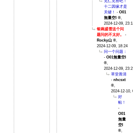
见仁见智吧！
十二因缘才是
关键！
-
O01
無量空I
,
2024-12-09, 23:1
银碗盛雪这个问
题问的不太好。
-
Rocky山
,
2024-12-09, 18:24
问一个问题：
-
O01無量空I
,
2024-12-09, 23:2
草堂善清
-
nhcsxt
,
2024-12-10, 
好
帖！
-
O01
無量
空I
,