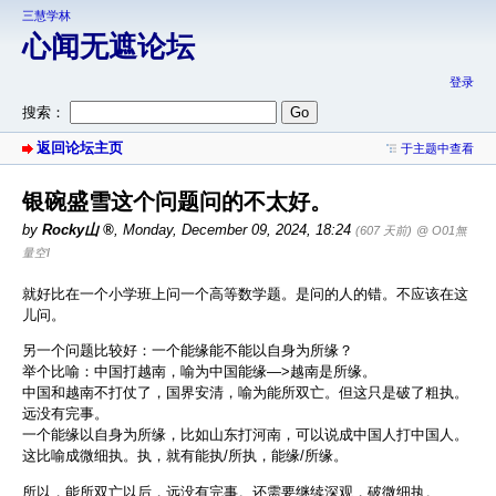
三慧学林
心闻无遮论坛
登录
搜索：
返回论坛主页
于主题中查看
银碗盛雪这个问题问的不太好。
by
Rocky山
,
Monday, December 09, 2024, 18:24
(607 天前)
@ O01無
量空I
就好比在一个小学班上问一个高等数学题。是问的人的错。不应该在这
儿问。
另一个问题比较好：一个能缘能不能以自身为所缘？
举个比喻：中国打越南，喻为中国能缘—>越南是所缘。
中国和越南不打仗了，国界安清，喻为能所双亡。但这只是破了粗执。
远没有完事。
一个能缘以自身为所缘，比如山东打河南，可以说成中国人打中国人。
这比喻成微细执。执，就有能执/所执，能缘/所缘。
所以，能所双亡以后，远没有完事。还需要继续深观，破微细执。