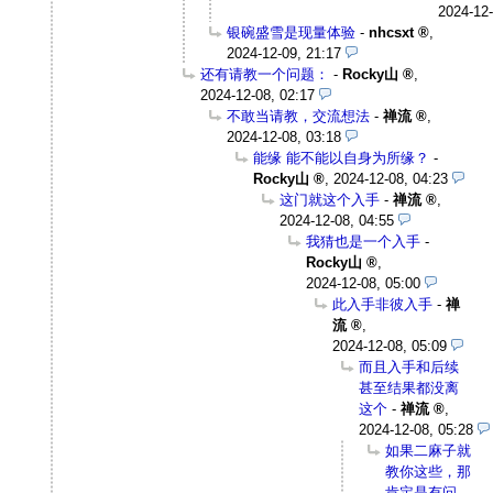
2024-12-
银碗盛雪是现量体验
-
nhcsxt
,
2024-12-09, 21:17
还有请教一个问题：
-
Rocky山
,
2024-12-08, 02:17
不敢当请教，交流想法
-
禅流
,
2024-12-08, 03:18
能缘 能不能以自身为所缘？
-
Rocky山
,
2024-12-08, 04:23
这门就这个入手
-
禅流
,
2024-12-08, 04:55
我猜也是一个入手
-
Rocky山
,
2024-12-08, 05:00
此入手非彼入手
-
禅
流
,
2024-12-08, 05:09
而且入手和后续
甚至结果都没离
这个
-
禅流
,
2024-12-08, 05:28
如果二麻子就
教你这些，那
肯定是有问