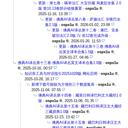
更新：第七卷：噶举法汇 大宝伏藏 局麦彭全集 2.0
版 第10.13卷部分链接重置
-
ospx1u
,
2025-11-16, 13:39
更新：佛典AI译丛第八卷：萨迦法汇 宗喀巴全
集2.1版
-
ospx1u
,
2026-01-02, 23:08
更新：佛典AI译丛第十二卷：康巴、安多
诸宗法汇2.0版.7z 前12卷完成升级
-
ospx1u
,
2026-01-26, 11:53
更新：佛典AI译丛第十三卷:佛典AI译
丛英文译本合集1.5版
-
ospx1u
,
2026-01-27, 04:46
佛典AI译丛第十三卷:佛典AI译丛英文译本合集1.0版
-
ospx1u
,
2025-10-16, 00:57
知识库工具与对话指引20251029版 网站启用
-
ospx1u
,
2025-10-28, 16:17
新增下载可能较为方便的三个数据集库
-
ospx1u
,
2025-11-04, 07:55
佛典AI译丛第十四卷：藏英日韩译巴利文大藏经1.0
版
-
ospx1u
,
2025-11-06, 01:35
佛典AI译丛第十五卷: 藏巴利日韩译汉文大藏经
三藏原典1.0版
-
ospx1u
,
2025-12-23, 13:42
佛典AI译丛第十五卷: 藏巴利日韩译汉文大
藏经三藏原典1.0版
-
tweilight
,