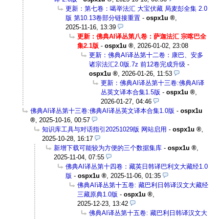
更新：第七卷：噶举法汇 大宝伏藏 局麦彭全集 2.0
版 第10.13卷部分链接重置
-
ospx1u
,
2025-11-16, 13:39
更新：佛典AI译丛第八卷：萨迦法汇 宗喀巴全
集2.1版
-
ospx1u
,
2026-01-02, 23:08
更新：佛典AI译丛第十二卷：康巴、安多
诸宗法汇2.0版.7z 前12卷完成升级
-
ospx1u
,
2026-01-26, 11:53
更新：佛典AI译丛第十三卷:佛典AI译
丛英文译本合集1.5版
-
ospx1u
,
2026-01-27, 04:46
佛典AI译丛第十三卷:佛典AI译丛英文译本合集1.0版
-
ospx1u
,
2025-10-16, 00:57
知识库工具与对话指引20251029版 网站启用
-
ospx1u
,
2025-10-28, 16:17
新增下载可能较为方便的三个数据集库
-
ospx1u
,
2025-11-04, 07:55
佛典AI译丛第十四卷：藏英日韩译巴利文大藏经1.0
版
-
ospx1u
,
2025-11-06, 01:35
佛典AI译丛第十五卷: 藏巴利日韩译汉文大藏经
三藏原典1.0版
-
ospx1u
,
2025-12-23, 13:42
佛典AI译丛第十五卷: 藏巴利日韩译汉文大