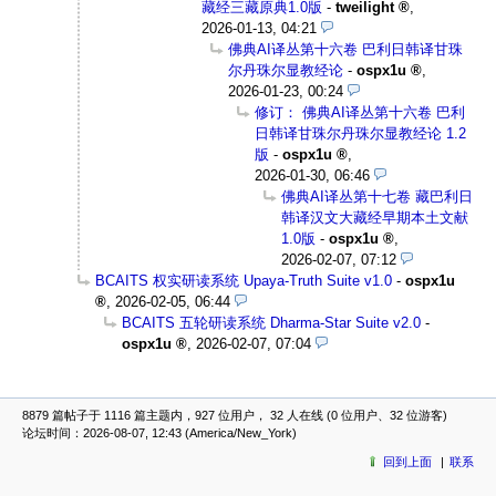
藏经三藏原典1.0版
-
tweilight
,
2026-01-13, 04:21
佛典AI译丛第十六卷 巴利日韩译甘珠
尔丹珠尔显教经论
-
ospx1u
,
2026-01-23, 00:24
修订： 佛典AI译丛第十六卷 巴利
日韩译甘珠尔丹珠尔显教经论 1.2
版
-
ospx1u
,
2026-01-30, 06:46
佛典AI译丛第十七卷 藏巴利日
韩译汉文大藏经早期本土文献
1.0版
-
ospx1u
,
2026-02-07, 07:12
BCAITS 权实研读系统 Upaya-Truth Suite v1.0
-
ospx1u
,
2026-02-05, 06:44
BCAITS 五轮研读系统 Dharma-Star Suite v2.0
-
ospx1u
,
2026-02-07, 07:04
8879 篇帖子于 1116 篇主题内，927 位用户， 32 人在线 (0 位用户、32 位游客)
论坛时间：2026-08-07, 12:43 (America/New_York)
回到上面
联系