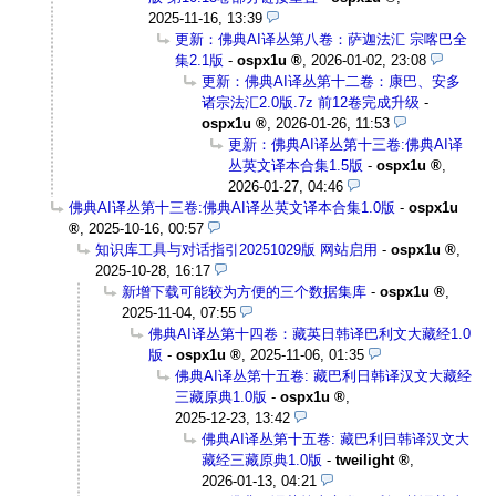
2025-11-16, 13:39
更新：佛典AI译丛第八卷：萨迦法汇 宗喀巴全
集2.1版
-
ospx1u
,
2026-01-02, 23:08
更新：佛典AI译丛第十二卷：康巴、安多
诸宗法汇2.0版.7z 前12卷完成升级
-
ospx1u
,
2026-01-26, 11:53
更新：佛典AI译丛第十三卷:佛典AI译
丛英文译本合集1.5版
-
ospx1u
,
2026-01-27, 04:46
佛典AI译丛第十三卷:佛典AI译丛英文译本合集1.0版
-
ospx1u
,
2025-10-16, 00:57
知识库工具与对话指引20251029版 网站启用
-
ospx1u
,
2025-10-28, 16:17
新增下载可能较为方便的三个数据集库
-
ospx1u
,
2025-11-04, 07:55
佛典AI译丛第十四卷：藏英日韩译巴利文大藏经1.0
版
-
ospx1u
,
2025-11-06, 01:35
佛典AI译丛第十五卷: 藏巴利日韩译汉文大藏经
三藏原典1.0版
-
ospx1u
,
2025-12-23, 13:42
佛典AI译丛第十五卷: 藏巴利日韩译汉文大
藏经三藏原典1.0版
-
tweilight
,
2026-01-13, 04:21