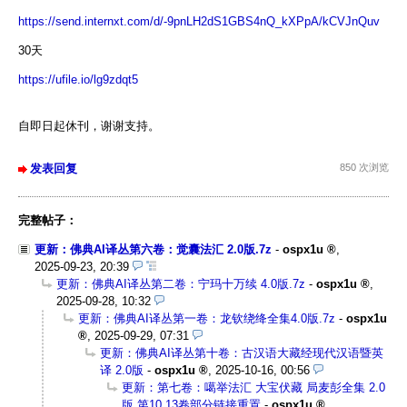
https://send.internxt.com/d/-9pnLH2dS1GBS4nQ_kXPpA/kCVJnQuv
30天
https://ufile.io/lg9zdqt5
自即日起休刊，谢谢支持。
发表回复
850 次浏览
完整帖子：
更新：佛典AI译丛第六卷：觉囊法汇 2.0版.7z
-
ospx1u
,
2025-09-23, 20:39
更新：佛典AI译丛第二卷：宁玛十万续 4.0版.7z
-
ospx1u
,
2025-09-28, 10:32
更新：佛典AI译丛第一卷：龙钦绕绛全集4.0版.7z
-
ospx1u
,
2025-09-29, 07:31
更新：佛典AI译丛第十卷：古汉语大藏经现代汉语暨英
译 2.0版
-
ospx1u
,
2025-10-16, 00:56
更新：第七卷：噶举法汇 大宝伏藏 局麦彭全集 2.0
版 第10.13卷部分链接重置
-
ospx1u
,