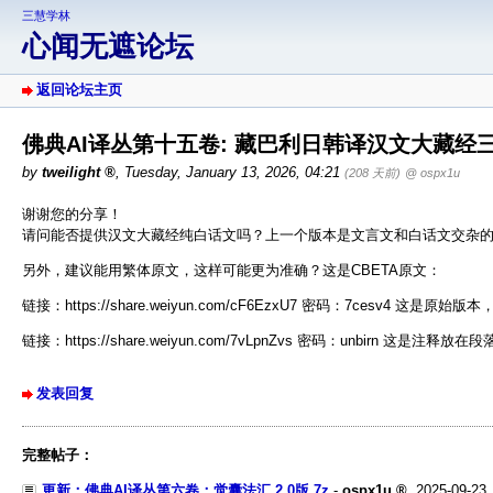
三慧学林
心闻无遮论坛
返回论坛主页
佛典AI译丛第十五卷: 藏巴利日韩译汉文大藏经三
by
tweilight
,
Tuesday, January 13, 2026, 04:21
(208 天前)
@ ospx1u
谢谢您的分享！
请问能否提供汉文大藏经纯白话文吗？上一个版本是文言文和白话文交杂
另外，建议能用繁体原文，这样可能更为准确？这是CBETA原文：
链接：https://share.weiyun.com/cF6EzxU7 密码：7cesv4 这
链接：https://share.weiyun.com/7vLpnZvs 密码：unbirn 这是注释放
发表回复
完整帖子：
更新：佛典AI译丛第六卷：觉囊法汇 2.0版.7z
-
ospx1u
,
2025-09-23,