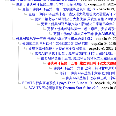
更新：佛典AI译丛第二卷：宁玛十万续 4.0版.7z
-
ospx1u
,
2025-
更新：佛典AI译丛第一卷：龙钦绕绛全集4.0版.7z
-
ospx1u
,
更新：佛典AI译丛第十卷：古汉语大藏经现代汉语暨英译 2.
更新：第七卷：噶举法汇 大宝伏藏 局麦彭全集 2.0版 第
更新：佛典AI译丛第八卷：萨迦法汇 宗喀巴全集2.
更新：佛典AI译丛第十二卷：康巴、安多诸宗法汇2
更新：佛典AI译丛第十三卷:佛典AI译丛英
佛典AI译丛第十三卷:佛典AI译丛英文译本合集1.0版
-
ospx1u
,
2
知识库工具与对话指引20251029版 网站启用
-
ospx1u
,
2025
新增下载可能较为方便的三个数据集库
-
ospx1u
,
2025-1
佛典AI译丛第十四卷：藏英日韩译巴利文大藏经1.0版
佛典AI译丛第十五卷: 藏巴利日韩译汉文大藏经三藏
佛典AI译丛第十五卷: 藏巴利日韩译汉文大藏经
佛典AI译丛第十六卷 巴利日韩译甘珠尔
修订： 佛典AI译丛第十六卷 巴利日韩
佛典AI译丛第十七卷 藏巴利日韩
BCAITS 权实研读系统 Upaya-Truth Suite v1.0
-
ospx1u
,
20
BCAITS 五轮研读系统 Dharma-Star Suite v2.0
-
ospx1u