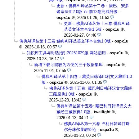
更新：佛典AI译丛第十二卷：康巴、安多
诸宗法汇2.0版.7z 前12卷完成升级
-
ospx1u
,
2026-01-26, 11:53
更新：佛典AI译丛第十三卷:佛典AI译
丛英文译本合集1.5版
-
ospx1u
,
2026-01-27, 04:46
佛典AI译丛第十三卷:佛典AI译丛英文译本合集1.0版
-
ospx1u
,
2025-10-16, 00:57
知识库工具与对话指引20251029版 网站启用
-
ospx1u
,
2025-10-28, 16:17
新增下载可能较为方便的三个数据集库
-
ospx1u
,
2025-11-04, 07:55
佛典AI译丛第十四卷：藏英日韩译巴利文大藏经1.0
版
-
ospx1u
,
2025-11-06, 01:35
佛典AI译丛第十五卷: 藏巴利日韩译汉文大藏经
三藏原典1.0版
-
ospx1u
,
2025-12-23, 13:42
佛典AI译丛第十五卷: 藏巴利日韩译汉文大
藏经三藏原典1.0版
-
tweilight
,
2026-01-13, 04:21
佛典AI译丛第十六卷 巴利日韩译甘珠
尔丹珠尔显教经论
-
ospx1u
,
2026-01-23, 00:24