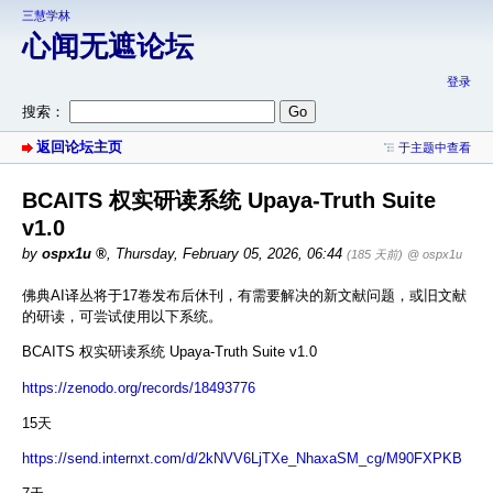
三慧学林
心闻无遮论坛
登录
搜索：
返回论坛主页
于主题中查看
BCAITS 权实研读系统 Upaya-Truth Suite
v1.0
by
ospx1u
,
Thursday, February 05, 2026, 06:44
(185 天前)
@ ospx1u
佛典AI译丛将于17卷发布后休刊，有需要解决的新文献问题，或旧文献
的研读，可尝试使用以下系统。
BCAITS 权实研读系统 Upaya-Truth Suite v1.0
https://zenodo.org/records/18493776
15天
https://send.internxt.com/d/2kNVV6LjTXe_NhaxaSM_cg/M90FXPKB