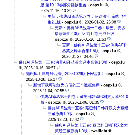
版 第10.13卷部分链接重置
-
ospx1u
,
2025-11-16, 13:39
更新：佛典AI译丛第八卷：萨迦法汇 宗喀巴全
集2.1版
-
ospx1u
,
2026-01-02, 23:08
更新：佛典AI译丛第十二卷：康巴、安多
诸宗法汇2.0版.7z 前12卷完成升级
-
ospx1u
,
2026-01-26, 11:53
更新：佛典AI译丛第十三卷:佛典AI译
丛英文译本合集1.5版
-
ospx1u
,
2026-01-27, 04:46
佛典AI译丛第十三卷:佛典AI译丛英文译本合集1.0版
-
ospx1u
,
2025-10-16, 00:57
知识库工具与对话指引20251029版 网站启用
-
ospx1u
,
2025-10-28, 16:17
新增下载可能较为方便的三个数据集库
-
ospx1u
,
2025-11-04, 07:55
佛典AI译丛第十四卷：藏英日韩译巴利文大藏经1.0
版
-
ospx1u
,
2025-11-06, 01:35
佛典AI译丛第十五卷: 藏巴利日韩译汉文大藏经
三藏原典1.0版
-
ospx1u
,
2025-12-23, 13:42
佛典AI译丛第十五卷: 藏巴利日韩译汉文大
藏经三藏原典1.0版
-
tweilight
,