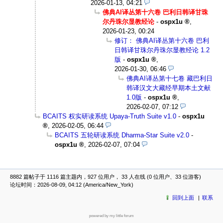
2026-01-13, 04:21
佛典AI译丛第十六卷 巴利日韩译甘珠
尔丹珠尔显教经论
-
ospx1u
,
2026-01-23, 00:24
修订： 佛典AI译丛第十六卷 巴利
日韩译甘珠尔丹珠尔显教经论 1.2
版
-
ospx1u
,
2026-01-30, 06:46
佛典AI译丛第十七卷 藏巴利日
韩译汉文大藏经早期本土文献
1.0版
-
ospx1u
,
2026-02-07, 07:12
BCAITS 权实研读系统 Upaya-Truth Suite v1.0
-
ospx1u
,
2026-02-05, 06:44
BCAITS 五轮研读系统 Dharma-Star Suite v2.0
-
ospx1u
,
2026-02-07, 07:04
8882 篇帖子于 1116 篇主题内，927 位用户， 33 人在线 (0 位用户、33 位游客)
论坛时间：2026-08-09, 04:12 (America/New_York)
回到上面
联系
powered by my little forum