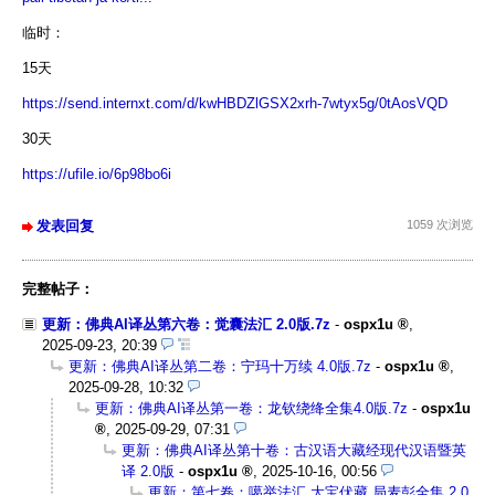
临时：
15天
https://send.internxt.com/d/kwHBDZlGSX2xrh-7wtyx5g/0tAosVQD
30天
https://ufile.io/6p98bo6i
发表回复
1059 次浏览
完整帖子：
更新：佛典AI译丛第六卷：觉囊法汇 2.0版.7z
-
ospx1u
,
2025-09-23, 20:39
更新：佛典AI译丛第二卷：宁玛十万续 4.0版.7z
-
ospx1u
,
2025-09-28, 10:32
更新：佛典AI译丛第一卷：龙钦绕绛全集4.0版.7z
-
ospx1u
,
2025-09-29, 07:31
更新：佛典AI译丛第十卷：古汉语大藏经现代汉语暨英
译 2.0版
-
ospx1u
,
2025-10-16, 00:56
更新：第七卷：噶举法汇 大宝伏藏 局麦彭全集 2.0