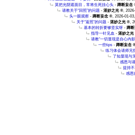
莫把光阴遮面目，常将生死挂心头
-
蹲断妄念
请教关于“回照”的问题
-
湛妙之光
,
2026-
头一眼观察
-
蹲断妄念
,
2026-01-03
关于“返照”的问题
-
湛妙之光
,
2
基本的转折要够坚实呀
-
蹲断
指导一针见血
-
湛妙之光
请教“一切显现是自心内影
一些tips
-
蹲断妄念
练习体会请师兄
了知显现与
感恩与
提持不
感恩