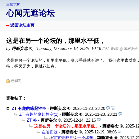
三慧学林
心闻无遮论坛
返回论坛主页
这是在另一个论坛的，那里水平低，
by
蹲断妄念
,
Thursday, December 18, 2025, 10:19
(232 天前)
@ 蹲断妄念
这是在另一个论坛的，那里水平低，身步手眼就不讲了。 我们这里素质高，像“
待，择灭无为，见桃花知春。
已锁定
完整帖子：
ZT 有趣的缘起性空
-
蹲断妄念
,
2025-11-28, 23:20
ZT 有趣的缘起性空(1)
-
蹲断妄念
,
2025-11-28, 23:21
ZT 补
-
蹲断妄念
,
2025-12-14, 22:16
这是在另一个论坛的，那里水平低，
-
蹲断妄念
,
2025-12
在咱们这
-
蹲断妄念
,
2025-12-19, 08:06
禅宗五派都是这一个姿势
-
蹲断妄念
,
2025-12-2