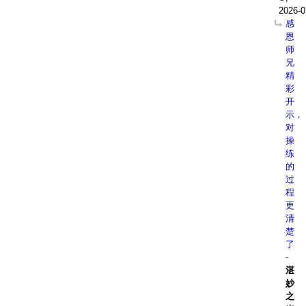
2026-0
感
恩
师
兄
精
彩
开
示，
对
操
练
的
过
程
更
清
楚
了
-
湛
妙
之