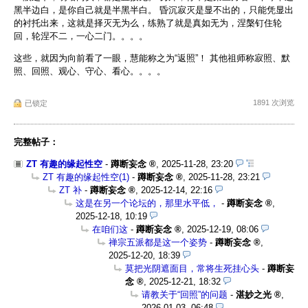
黑半边白，是你自己就是半黑半白。 昏沉寂灭是显不出的，只能凭显出
的衬托出来，这就是择灭无为么，练熟了就是真如无为，涅槃钉住轮
回，轮涅不二，一心二门。。。。
这些，就因为向前看了一眼，慧能称之为“返照”！ 其他祖师称寂照、默
照、回照、观心、守心、看心。。。。
1891 次浏览
已锁定
完整帖子：
ZT 有趣的缘起性空
-
蹲断妄念
,
2025-11-28, 23:20
ZT 有趣的缘起性空(1)
-
蹲断妄念
,
2025-11-28, 23:21
ZT 补
-
蹲断妄念
,
2025-12-14, 22:16
这是在另一个论坛的，那里水平低，
-
蹲断妄念
,
2025-12-18, 10:19
在咱们这
-
蹲断妄念
,
2025-12-19, 08:06
禅宗五派都是这一个姿势
-
蹲断妄念
,
2025-12-20, 18:39
莫把光阴遮面目，常将生死挂心头
-
蹲断妄
念
,
2025-12-21, 18:32
请教关于“回照”的问题
-
湛妙之光
,
2026-01-03, 06:48