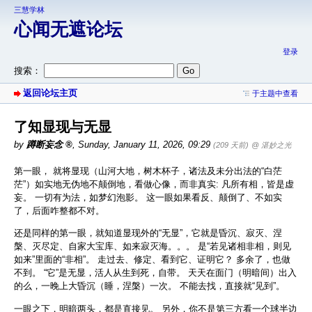
三慧学林
心闻无遮论坛
登录
搜索：
返回论坛主页
于主题中查看
了知显现与无显
by
蹲断妄念
,
Sunday, January 11, 2026, 09:29
(209 天前)
@ 湛妙之光
第一眼， 就将显现（山河大地，树木杯子，诸法及未分出法的“白茫
茫”）如实地无伪地不颠倒地，看做心像，而非真实: 凡所有相，皆是虚
妄。 一切有为法，如梦幻泡影。 这一眼如果看反、颠倒了、不如实
了，后面咋整都不对。
还是同样的第一眼，就知道显现外的“无显”，它就是昏沉、寂灭、涅
槃、灭尽定、自家大宝库、如来寂灭海。。。 是“若见诸相非相，则见
如来”里面的“非相”。 走过去、修定、看到它、证明它？ 多余了，也做
不到。 “它”是无显，活人从生到死，自带。 天天在面门（明暗间）出入
的么，一晚上大昏沉（睡，涅槃）一次。 不能去找，直接就“见到”。
一眼之下，明暗两头，都是直接见。 另外，你不是第三方看一个球半边