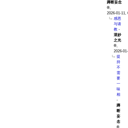
蹲断妄念
,
2026-01-11, 
感恩
与请
教
-
湛妙
之光
,
2026-01-
提
持
不
需
要
一
味
相
-
蹲
断
妄
念
,