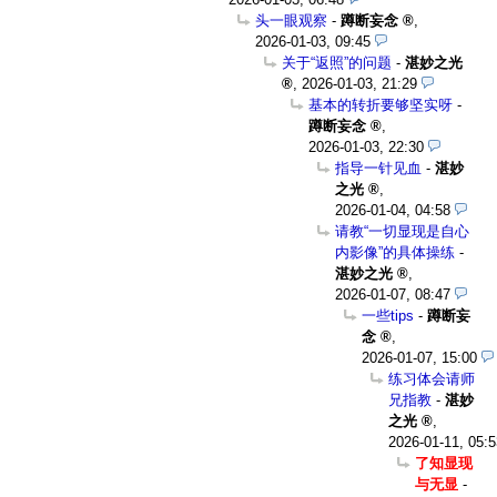
头一眼观察
-
蹲断妄念
,
2026-01-03, 09:45
关于“返照”的问题
-
湛妙之光
,
2026-01-03, 21:29
基本的转折要够坚实呀
-
蹲断妄念
,
2026-01-03, 22:30
指导一针见血
-
湛妙
之光
,
2026-01-04, 04:58
请教“一切显现是自心
内影像”的具体操练
-
湛妙之光
,
2026-01-07, 08:47
一些tips
-
蹲断妄
念
,
2026-01-07, 15:00
练习体会请师
兄指教
-
湛妙
之光
,
2026-01-11, 05:5
了知显现
与无显
-