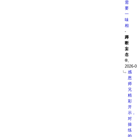
需
要
一
味
相
-
蹲
断
妄
念
,
2026-0
感
恩
师
兄
精
彩
开
示，
对
操
练
的