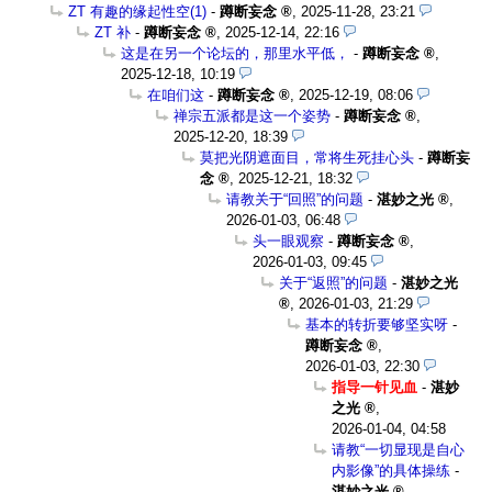
ZT 有趣的缘起性空(1)
-
蹲断妄念
,
2025-11-28, 23:21
ZT 补
-
蹲断妄念
,
2025-12-14, 22:16
这是在另一个论坛的，那里水平低，
-
蹲断妄念
,
2025-12-18, 10:19
在咱们这
-
蹲断妄念
,
2025-12-19, 08:06
禅宗五派都是这一个姿势
-
蹲断妄念
,
2025-12-20, 18:39
莫把光阴遮面目，常将生死挂心头
-
蹲断妄
念
,
2025-12-21, 18:32
请教关于“回照”的问题
-
湛妙之光
,
2026-01-03, 06:48
头一眼观察
-
蹲断妄念
,
2026-01-03, 09:45
关于“返照”的问题
-
湛妙之光
,
2026-01-03, 21:29
基本的转折要够坚实呀
-
蹲断妄念
,
2026-01-03, 22:30
指导一针见血
-
湛妙
之光
,
2026-01-04, 04:58
请教“一切显现是自心
内影像”的具体操练
-
湛妙之光
,