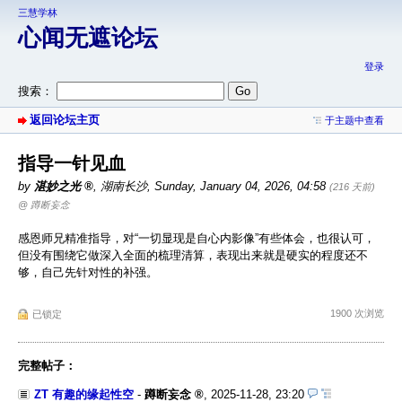
三慧学林
心闻无遮论坛
登录
搜索：
返回论坛主页
于主题中查看
指导一针见血
by
湛妙之光
,
湖南长沙
,
Sunday, January 04, 2026, 04:58
(216 天前)
@ 蹲断妄念
感恩师兄精准指导，对“一切显现是自心内影像”有些体会，也很认可，
但没有围绕它做深入全面的梳理清算，表现出来就是硬实的程度还不
够，自己先针对性的补强。
1900 次浏览
已锁定
完整帖子：
ZT 有趣的缘起性空
-
蹲断妄念
,
2025-11-28, 23:20