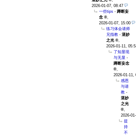
2026-01-07, 08:47
一些tips
-
蹲断妄
念
,
2026-01-07, 15:00
练习体会请师
兄指教
-
湛妙
之光
,
2026-01-11, 05:5
了知显现
与无显
-
蹲断妄念
,
2026-01-11, 
感恩
与请
教
-
湛妙
之光
,
2026-01-
提
持
不