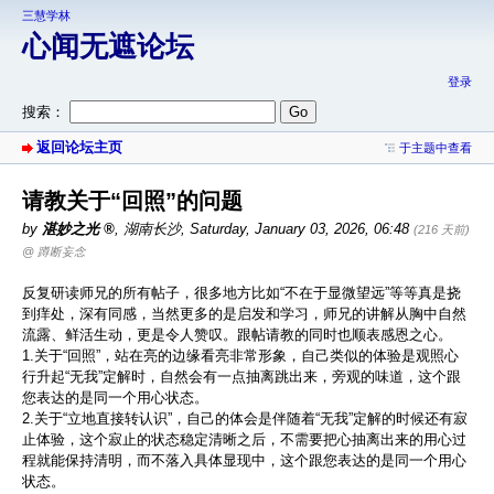
三慧学林
心闻无遮论坛
登录
搜索：
返回论坛主页
于主题中查看
请教关于“回照”的问题
by
湛妙之光
,
湖南长沙
,
Saturday, January 03, 2026, 06:48
(216 天前)
@ 蹲断妄念
反复研读师兄的所有帖子，很多地方比如“不在于显微望远”等等真是挠
到痒处，深有同感，当然更多的是启发和学习，师兄的讲解从胸中自然
流露、鲜活生动，更是令人赞叹。跟帖请教的同时也顺表感恩之心。
1.关于“回照”，站在亮的边缘看亮非常形象，自己类似的体验是观照心
行升起“无我”定解时，自然会有一点抽离跳出来，旁观的味道，这个跟
您表达的是同一个用心状态。
2.关于“立地直接转认识”，自己的体会是伴随着“无我”定解的时候还有寂
止体验，这个寂止的状态稳定清晰之后，不需要把心抽离出来的用心过
程就能保持清明，而不落入具体显现中，这个跟您表达的是同一个用心
状态。