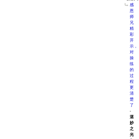
感
恩
师
兄
精
彩
开
示，
对
操
练
的
过
程
更
清
楚
了
-
湛
妙
之
光