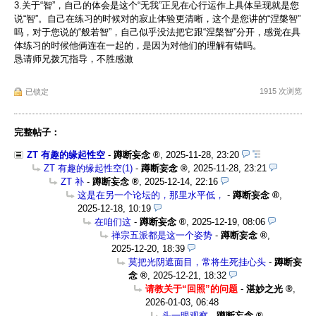
3.关于“智”，自己的体会是这个“无我”正见在心行运作上具体呈现就是您
说“智”。自己在练习的时候对的寂止体验更清晰，这个是您讲的“涅槃智”
吗，对于您说的“般若智”，自己似乎没法把它跟“涅槃智”分开，感觉在具
体练习的时候他俩连在一起的，是因为对他们的理解有错吗。
恳请师兄拨冗指导，不胜感激
1915 次浏览
已锁定
完整帖子：
ZT 有趣的缘起性空
-
蹲断妄念
,
2025-11-28, 23:20
ZT 有趣的缘起性空(1)
-
蹲断妄念
,
2025-11-28, 23:21
ZT 补
-
蹲断妄念
,
2025-12-14, 22:16
这是在另一个论坛的，那里水平低，
-
蹲断妄念
,
2025-12-18, 10:19
在咱们这
-
蹲断妄念
,
2025-12-19, 08:06
禅宗五派都是这一个姿势
-
蹲断妄念
,
2025-12-20, 18:39
莫把光阴遮面目，常将生死挂心头
-
蹲断妄
念
,
2025-12-21, 18:32
请教关于“回照”的问题
-
湛妙之光
,
2026-01-03, 06:48
头一眼观察
-
蹲断妄念
,