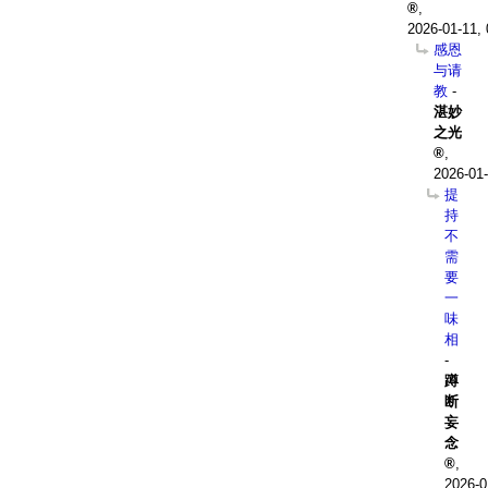
,
2026-01-11, 
感恩
与请
教
-
湛妙
之光
,
2026-01-
提
持
不
需
要
一
味
相
-
蹲
断
妄
念
,
2026-0