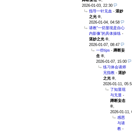
2026-01-03, 22:30
指导一针见血
-
湛妙
之光
,
2026-01-04, 04:58
请教“一切显现是自心
内影像”的具体操练
-
湛妙之光
,
2026-01-07, 08:47
一些tips
-
蹲断妄
念
,
2026-01-07, 15:00
练习体会请师
兄指教
-
湛妙
之光
,
2026-01-11, 05:5
了知显现
与无显
-
蹲断妄念
,
2026-01-11, 
感恩
与请
教
-