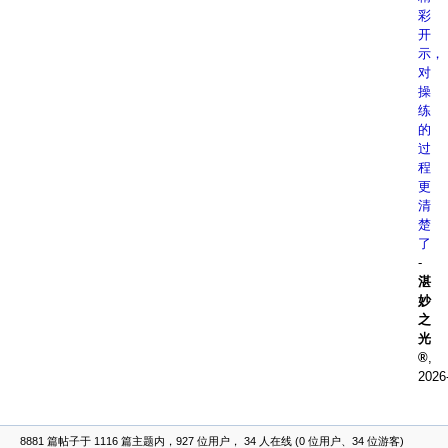
彩
开
示，
对
操
练
的
过
程
更
清
楚
了
-
湛
妙
之
光
,
2026
8881 篇帖子于 1116 篇主题内，927 位用户， 34 人在线 (0 位用户、34 位游客)