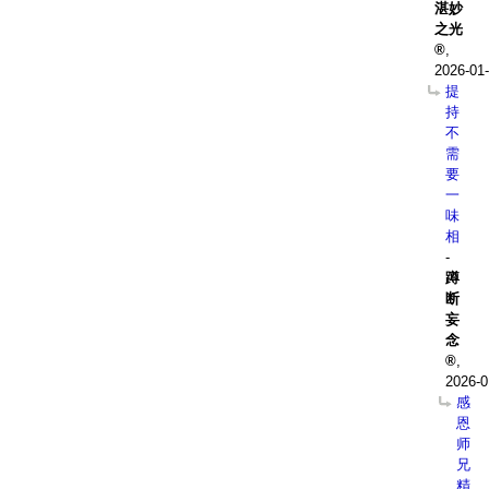
湛妙
之光
,
2026-01-
提
持
不
需
要
一
味
相
-
蹲
断
妄
念
,
2026-0
感
恩
师
兄
精