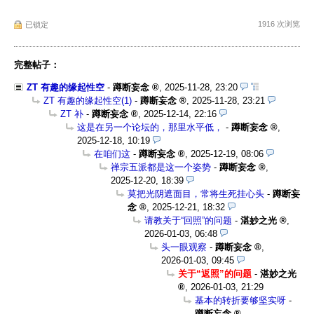
1916 次浏览
已锁定
完整帖子：
ZT 有趣的缘起性空
-
蹲断妄念
,
2025-11-28, 23:20
ZT 有趣的缘起性空(1)
-
蹲断妄念
,
2025-11-28, 23:21
ZT 补
-
蹲断妄念
,
2025-12-14, 22:16
这是在另一个论坛的，那里水平低，
-
蹲断妄念
,
2025-12-18, 10:19
在咱们这
-
蹲断妄念
,
2025-12-19, 08:06
禅宗五派都是这一个姿势
-
蹲断妄念
,
2025-12-20, 18:39
莫把光阴遮面目，常将生死挂心头
-
蹲断妄
念
,
2025-12-21, 18:32
请教关于“回照”的问题
-
湛妙之光
,
2026-01-03, 06:48
头一眼观察
-
蹲断妄念
,
2026-01-03, 09:45
关于“返照”的问题
-
湛妙之光
,
2026-01-03, 21:29
基本的转折要够坚实呀
-
蹲断妄念
,