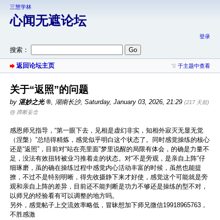
三慧学林
心闻无遮论坛
登录
搜索：
返回论坛主页
于主题中查看
关于“返照”的问题
by
湛妙之光
,
湖南长沙
,
Saturday, January 03, 2026, 21:29
(217 天前)
@ 蹲断妄念
感恩师兄指导，“第一眼下去，见相是虚幻非实，知相外寂灭无显无觉
（涅槃）”总结得精炼，感觉似乎明白这个状态了。同时感觉操练的核心
还是“返照”，目前对“站在亮里面”梦里说醒的局限有体会，的确是力量不
足，没法有效扭转被业习推着走的状态。对“不是旁观，是亲自上阵”仔
细琢磨，虽的确在操练过程中感觉内心活动丰富的时候，虽然也能提
撩，不过不是特别明晰，得先收摄静下来才好使，感觉这个可能就是旁
观和亲自上阵的差异，目前还不能判断是功力不够还是操练的型不对，
以师兄的经验看有可以调整的地方吗。
另外，感觉帖子上交流效率略低，冒昧想加下师兄微信19918965763，
不胜感激