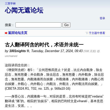
三慧学林
心闻无遮论坛
登录
搜索：
返回论坛主页
于主题中查看
古人翻译阿含的时代，术语并未统一
by
1001nights
,
Tuesday, December 17, 2024, 09:43
(598 天前)
@
unchained
这段讲四念住的：
《增壹阿含經》卷5：「云何思惟四意止？於是，比丘內自觀身，除去
惡念，無有愁憂；外自觀身，除去惡念，無有愁憂；內外觀身，除去惡
念，無有愁憂。內觀痛痛而自娛樂，外觀痛痛，內外觀痛痛；內觀心而
自娛樂，外觀心，內外觀心；內觀法，外觀法，內外觀法而自娛樂。」
(CBETA 2024.R1, T02, no. 125, p. 568a10-16)
——身受心法，内观痛痛一句，对应的是受，北传有时候是把“vedana”
翻译成 “痛”的。相应的“自娱乐”，相应的巴利经文是viharati，基本意思
是生活，安居。。。