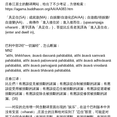
庄春江居士的翻译网站，给出了不少考证，方便检索：
https://agama.buddhason.org/AA/AA083.htm
「具足住(SA)；成就遊(MA)；自娛樂/自遊化(DA/AA)；自遊戲/得娛樂/
自遊樂(AA)」，南傳作「進入後住於；進入後而住」(upasampajja
viharanti，逐字譯為「具足住」)，菩提比丘長老英譯為「進入及住在」
(enter and dwell in)。
巴利中部2经“一切漏经”，怎么断漏：
MN2
“atthi, bhikkhave, āsavā dassanā pahātabbā, atthi āsavā saṃvarā
pahātabbā, atthi āsavā paṭisevanā pahātabbā, atthi āsavā adhivāsanā
pahātabbā, atthi āsavā parivajjanā pahātabbā, atthi āsavā vinodanā
pahātabbā, atthi āsavā bhāvanā pahātabbā.
庄春江译：
比丘們！有應該從見被捨斷的諸漏；有應該從自制被捨斷的諸漏；有應
該從受用被捨斷的諸漏；有應該從忍住被捨斷的諸漏；有應該從迴避被
捨斷的諸漏；有應該從除去被捨斷的諸漏；有應該從修習被捨斷的諸
漏。(16)
——对应的北传增一阿含翻译里面出现的 “娱乐”，在这个巴利版本中并
没有安居（viharati）,庄居士的注释给对应到了 “忍住”那里，可能是对
照了中阿含的翻译（有漏從見斷，有漏從護斷，有漏從離斷，有漏從用