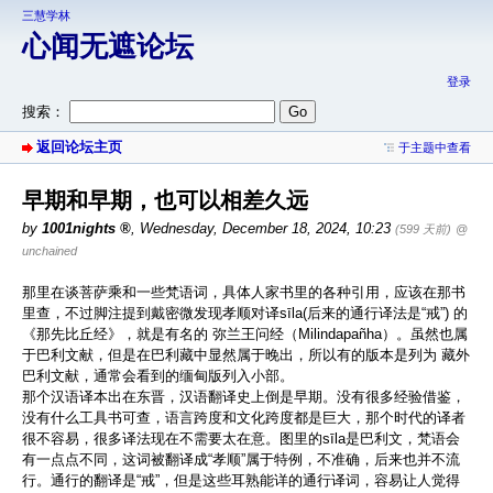
三慧学林
心闻无遮论坛
登录
搜索：
返回论坛主页
于主题中查看
早期和早期，也可以相差久远
by
1001nights
,
Wednesday, December 18, 2024, 10:23
(599 天前)
@
unchained
那里在谈菩萨乘和一些梵语词，具体人家书里的各种引用，应该在那书
里查，不过脚注提到戴密微发现孝顺对译sīla(后来的通行译法是“戒”) 的
《那先比丘经》，就是有名的 弥兰王问经（Milindapañha）。虽然也属
于巴利文献，但是在巴利藏中显然属于晚出，所以有的版本是列为 藏外
巴利文献，通常会看到的缅甸版列入小部。
那个汉语译本出在东晋，汉语翻译史上倒是早期。没有很多经验借鉴，
没有什么工具书可查，语言跨度和文化跨度都是巨大，那个时代的译者
很不容易，很多译法现在不需要太在意。图里的sīla是巴利文，梵语会
有一点点不同，这词被翻译成“孝顺”属于特例，不准确，后来也并不流
行。通行的翻译是“戒”，但是这些耳熟能详的通行译词，容易让人觉得