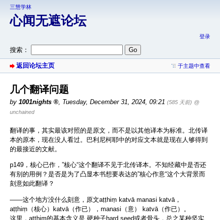
三慧学林
心闻无遮论坛
登录
搜索：
返回论坛主页
于主题中查看
几个翻译问题
by
1001nights
,
Tuesday, December 31, 2024, 09:21
(585 天前)
@
unchained
翻译的事，其实最该对照的是原文，而不是以其他译本为标准。北传译
本的原本，现在没人看过。巴利尼柯耶中的对应文本就是现在人够得到
的最接近的文献。
p149，核心已作，”核心“这个翻译不见于北传译本。不知经藏中是否还
有别的用例？是否是为了凸显本书想要表达的”核心作意“这个大背景而
刻意如此翻译？
——这个地方没什么刻意，原文aṭṭhiṃ katvā manasi katvā，
aṭṭhiṃ（核心）katvā（作已），manasi（意） katvā（作已）。
这里，aṭṭhiṃ的基本含义是 硬种子hard seed或者骨头，总之某种坚实