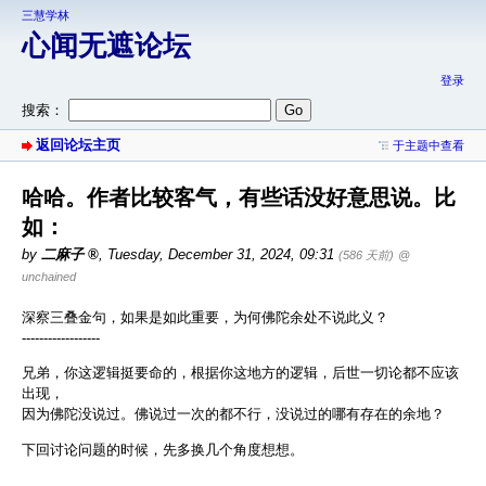
三慧学林
心闻无遮论坛
登录
搜索：
返回论坛主页
于主题中查看
哈哈。作者比较客气，有些话没好意思说。比
如：
by
二麻子
,
Tuesday, December 31, 2024, 09:31
(586 天前)
@
unchained
深察三叠金句，如果是如此重要，为何佛陀余处不说此义？
------------------
兄弟，你这逻辑挺要命的，根据你这地方的逻辑，后世一切论都不应该
出现，
因为佛陀没说过。佛说过一次的都不行，没说过的哪有存在的余地？
下回讨论问题的时候，先多换几个角度想想。