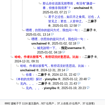
那么你在说面见慈尊前，有没有“谦虚一
番，仰推非我境界”？
-
unchained
,
2025-01-03, 07:21
君子之过也，如日月之食焉。过也，人
皆见之；更也，人皆仰之。
-
二麻子
,
2025-01-03, 12:58
嘿嘿，仿照你的提问方式，我也问一句：
-
二麻子
,
2025-01-01, 13:14
嘿嘿，仿照你的提问方式，我也问一句：
-
unchained
,
2025-01-02, 02:18
補充說明一下。
-
指定username
,
2025-01-02, 04:19
哈哈。作者比较客气，有些话没好意思说。比如：
-
二麻子
,
2024-12-31, 09:31
哈哈。作者比较客气，有些话没好意思说。比如：
-
unchained
,
2024-12-31, 20:14
你看：
-
二麻子
,
2024-12-31, 22:42
《本初的光明》探讨
-
yixnyibu
,
2025-01-12, 20:48
见内。。。
-
二麻子
,
2025-01-13, 21:43
见内。。。
-
yixnyibu
,
2025-01-19, 20:23
8882 篇帖子于 1116 篇主题内，927 位用户， 37 人在线 (0 位用户、37 位游客)