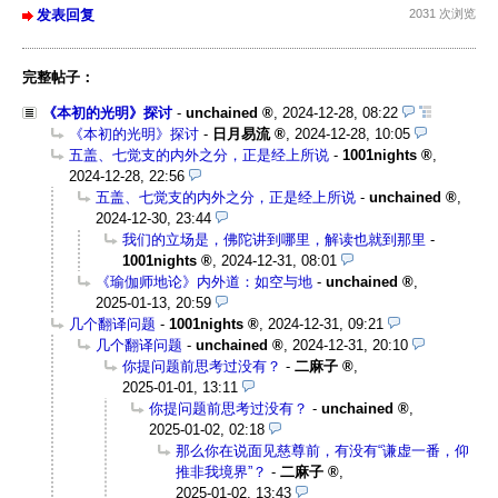
发表回复
2031 次浏览
完整帖子：
《本初的光明》探讨
-
unchained
,
2024-12-28, 08:22
《本初的光明》探讨
-
日月易流
,
2024-12-28, 10:05
五盖、七觉支的内外之分，正是经上所说
-
1001nights
,
2024-12-28, 22:56
五盖、七觉支的内外之分，正是经上所说
-
unchained
,
2024-12-30, 23:44
我们的立场是，佛陀讲到哪里，解读也就到那里
-
1001nights
,
2024-12-31, 08:01
《瑜伽师地论》内外道：如空与地
-
unchained
,
2025-01-13, 20:59
几个翻译问题
-
1001nights
,
2024-12-31, 09:21
几个翻译问题
-
unchained
,
2024-12-31, 20:10
你提问题前思考过没有？
-
二麻子
,
2025-01-01, 13:11
你提问题前思考过没有？
-
unchained
,
2025-01-02, 02:18
那么你在说面见慈尊前，有没有“谦虚一番，仰
推非我境界”？
-
二麻子
,
2025-01-02, 13:43