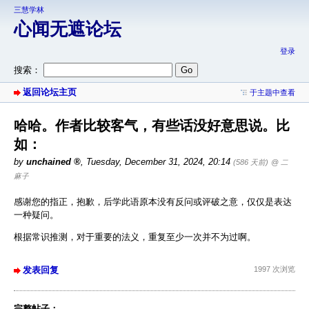
三慧学林
心闻无遮论坛
登录
搜索：
返回论坛主页
于主题中查看
哈哈。作者比较客气，有些话没好意思说。比
如：
by
unchained
,
Tuesday, December 31, 2024, 20:14
(586 天前)
@ 二
麻子
感谢您的指正，抱歉，后学此语原本没有反问或评破之意，仅仅是表达
一种疑问。
根据常识推测，对于重要的法义，重复至少一次并不为过啊。
发表回复
1997 次浏览
完整帖子：