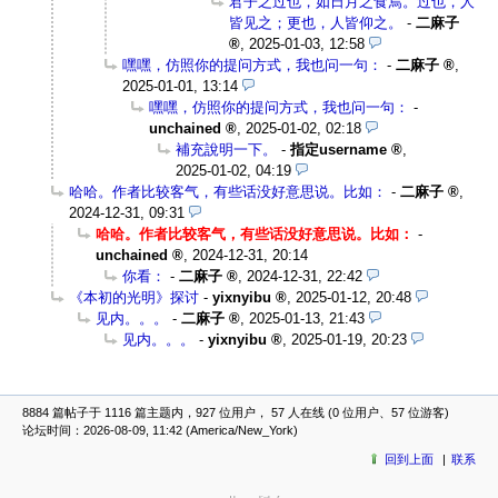
君子之过也，如日月之食焉。过也，人
皆见之；更也，人皆仰之。
-
二麻子
,
2025-01-03, 12:58
嘿嘿，仿照你的提问方式，我也问一句：
-
二麻子
,
2025-01-01, 13:14
嘿嘿，仿照你的提问方式，我也问一句：
-
unchained
,
2025-01-02, 02:18
補充說明一下。
-
指定username
,
2025-01-02, 04:19
哈哈。作者比较客气，有些话没好意思说。比如：
-
二麻子
,
2024-12-31, 09:31
哈哈。作者比较客气，有些话没好意思说。比如：
-
unchained
,
2024-12-31, 20:14
你看：
-
二麻子
,
2024-12-31, 22:42
《本初的光明》探讨
-
yixnyibu
,
2025-01-12, 20:48
见内。。。
-
二麻子
,
2025-01-13, 21:43
见内。。。
-
yixnyibu
,
2025-01-19, 20:23
8884 篇帖子于 1116 篇主题内，927 位用户， 57 人在线 (0 位用户、57 位游客)
论坛时间：2026-08-09, 11:42 (America/New_York)
回到上面
联系