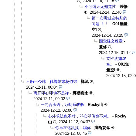
,
2024-12-14, 21:15
不可谓天无知觉性
-
兼修
,
2024-12-14, 21:48
第一次听过这特别的
问题 ！！
-
O01無量
空I
,
2024-12-14, 23:25
圆觉经文殊章
-
兼修
,
2024-12-15, 01:12
觉性犹如虚
空。
-
O01無
量空I
,
2024-12-15, 02:0
不触当今讳---触着即繁花似锦
-
禅流
,
2024-12-11, 06:04
离开即心即佛不是禅
-
蹲断妄念
,
2024-12-11, 09:02
一句合头语，万劫系驴橛
-
Rocky山
,
2024-12-12, 02:06
心外求法也不对，即心即佛也不对。
-
Rocky
山
,
2024-12-12, 04:37
你再在这乱搅，踢你
-
蹲断妄念
,
2024-12-12, 06:45