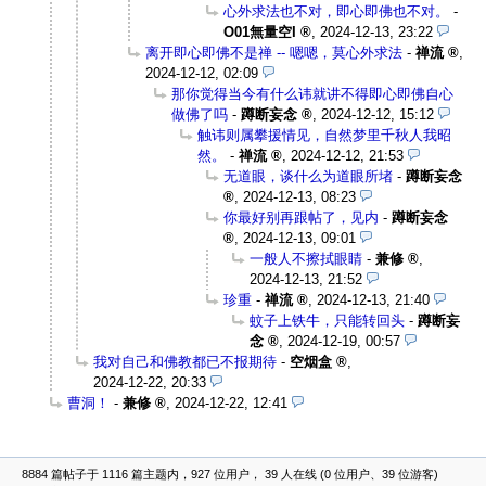
心外求法也不对，即心即佛也不对。
-
O01無量空I
,
2024-12-13, 23:22
离开即心即佛不是禅 -- 嗯嗯，莫心外求法
-
禅流
,
2024-12-12, 02:09
那你觉得当今有什么讳就讲不得即心即佛自心
做佛了吗
-
蹲断妄念
,
2024-12-12, 15:12
触讳则属攀援情见，自然梦里千秋人我昭
然。
-
禅流
,
2024-12-12, 21:53
无道眼，谈什么为道眼所堵
-
蹲断妄念
,
2024-12-13, 08:23
你最好别再跟帖了，见内
-
蹲断妄念
,
2024-12-13, 09:01
一般人不擦拭眼睛
-
兼修
,
2024-12-13, 21:52
珍重
-
禅流
,
2024-12-13, 21:40
蚊子上铁牛，只能转回头
-
蹲断妄
念
,
2024-12-19, 00:57
我对自己和佛教都已不报期待
-
空烟盒
,
2024-12-22, 20:33
曹洞！
-
兼修
,
2024-12-22, 12:41
8884 篇帖子于 1116 篇主题内，927 位用户， 39 人在线 (0 位用户、39 位游客)