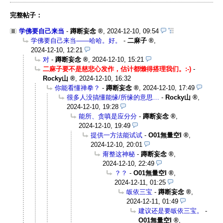
完整帖子：
学佛要自己来当
-
蹲断妄念
,
2024-12-10, 09:54
学佛要自己来当——哈哈。好。
-
二麻子
,
2024-12-10, 12:21
对
-
蹲断妄念
,
2024-12-10, 15:21
二麻子要不是慈悲心发作，估计都懒得搭理我们。:-)
-
Rocky山
,
2024-12-10, 16:32
你能看懂禅拳？
-
蹲断妄念
,
2024-12-10, 17:49
很多人没搞懂能缘/所缘的意思…
-
Rocky山
,
2024-12-10, 19:28
能所、贪嗔是应分分
-
蹲断妄念
,
2024-12-10, 19:49
提供一方法能试试
-
O01無量空I
,
2024-12-10, 20:01
甭整这神秘
-
蹲断妄念
,
2024-12-10, 22:49
？？
-
O01無量空I
,
2024-12-11, 01:25
皈依三宝
-
蹲断妄念
,
2024-12-11, 01:49
建议还是要皈依三宝。
-
O01無量空I
,