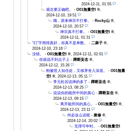
2024-12-11, 01:55
观念要正确吧。
-
O01無量空I
,
2024-12-10, 19:51
哦，原来禅宗不打拳。
-
Rocky山
,
2024-12-10, 20:57
禅宗真不打拳。
-
O01無量空I
,
2024-12-11, 01:31
“们”字用得真好，你真不是单数。
-
二麻子
,
2024-12-10, 23:18
没错。
-
O01無量空I
,
2024-12-11, 02:01
你就说不到点子上
-
蹲断妄念
,
2024-12-12, 15:26
刚被世人知住处，又移茅舍入深居。
-
O01無量
空I
,
2024-12-13, 05:11
李元松后说禅的多了
-
蹲断妄念
,
2024-12-13, 08:25
说说你的能所中间的真心
-
蹲断妄念
,
2024-12-13, 09:15
离开能所间的真心。
-
O01無量空I
,
2024-12-13, 23:11
何必这么说呢
-
兼修
,
2024-12-14, 20:02
无理可申时。
-
O01無量空I