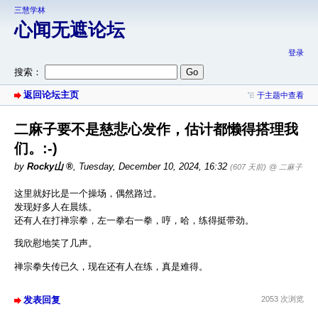
三慧学林
心闻无遮论坛
登录
搜索：
返回论坛主页
于主题中查看
二麻子要不是慈悲心发作，估计都懒得搭理我
们。:-)
by
Rocky山
,
Tuesday, December 10, 2024, 16:32
(607 天前)
@ 二麻子
这里就好比是一个操场，偶然路过。
发现好多人在晨练。
还有人在打禅宗拳，左一拳右一拳，哼，哈，练得挺带劲。
我欣慰地笑了几声。
禅宗拳失传已久，现在还有人在练，真是难得。
发表回复
2053 次浏览