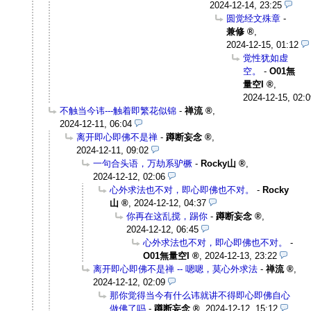
2024-12-14, 23:25
圆觉经文殊章
-
兼修
,
2024-12-15, 01:12
觉性犹如虚
空。
-
O01無
量空I
,
2024-12-15, 02:0
不触当今讳---触着即繁花似锦
-
禅流
,
2024-12-11, 06:04
离开即心即佛不是禅
-
蹲断妄念
,
2024-12-11, 09:02
一句合头语，万劫系驴橛
-
Rocky山
,
2024-12-12, 02:06
心外求法也不对，即心即佛也不对。
-
Rocky
山
,
2024-12-12, 04:37
你再在这乱搅，踢你
-
蹲断妄念
,
2024-12-12, 06:45
心外求法也不对，即心即佛也不对。
-
O01無量空I
,
2024-12-13, 23:22
离开即心即佛不是禅 -- 嗯嗯，莫心外求法
-
禅流
,
2024-12-12, 02:09
那你觉得当今有什么讳就讲不得即心即佛自心
做佛了吗
-
蹲断妄念
,
2024-12-12, 15:12