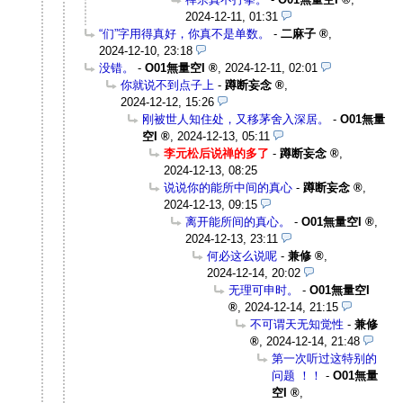
2024-12-11, 01:31
“们”字用得真好，你真不是单数。
-
二麻子
,
2024-12-10, 23:18
没错。
-
O01無量空I
,
2024-12-11, 02:01
你就说不到点子上
-
蹲断妄念
,
2024-12-12, 15:26
刚被世人知住处，又移茅舍入深居。
-
O01無量
空I
,
2024-12-13, 05:11
李元松后说禅的多了
-
蹲断妄念
,
2024-12-13, 08:25
说说你的能所中间的真心
-
蹲断妄念
,
2024-12-13, 09:15
离开能所间的真心。
-
O01無量空I
,
2024-12-13, 23:11
何必这么说呢
-
兼修
,
2024-12-14, 20:02
无理可申时。
-
O01無量空I
,
2024-12-14, 21:15
不可谓天无知觉性
-
兼修
,
2024-12-14, 21:48
第一次听过这特别的
问题 ！！
-
O01無量
空I
,