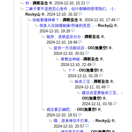
对
-
蹲断妄念
,
2024-12-10, 15:21
二麻子要不是慈悲心发作，估计都懒得搭理我们。:-)
-
Rocky山
,
2024-12-10, 16:32
你能看懂禅拳？
-
蹲断妄念
,
2024-12-10, 17:49
很多人没搞懂能缘/所缘的意思…
-
Rocky山
,
2024-12-10, 19:28
能所、贪嗔是应分分
-
蹲断妄念
,
2024-12-10, 19:49
提供一方法能试试
-
O01無量空I
,
2024-12-10, 20:01
甭整这神秘
-
蹲断妄念
,
2024-12-10, 22:49
？？
-
O01無量空I
,
2024-12-11, 01:25
皈依三宝
-
蹲断妄念
,
2024-12-11, 01:49
建议还是要皈依三宝。
-
O01無量空I
,
2024-12-11, 01:55
观念要正确吧。
-
O01無量空I
,
2024-12-10, 19:51
哦，原来禅宗不打拳。
-
Rocky山
,
2024-12-10, 20:57
禅宗真不打拳。
-
O01無量空I
,