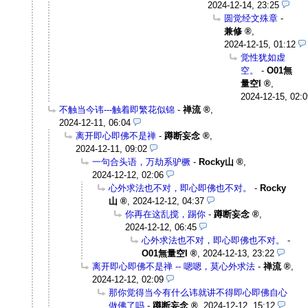
2024-12-14, 23:25
圆觉经文殊章
-
兼修
,
2024-12-15, 01:12
觉性犹如虚
空。
-
O01無
量空I
,
2024-12-15, 02:0
不触当今讳---触着即繁花似锦
-
禅流
,
2024-12-11, 06:04
离开即心即佛不是禅
-
蹲断妄念
,
2024-12-11, 09:02
一句合头语，万劫系驴橛
-
Rocky山
,
2024-12-12, 02:06
心外求法也不对，即心即佛也不对。
-
Rocky
山
,
2024-12-12, 04:37
你再在这乱搅，踢你
-
蹲断妄念
,
2024-12-12, 06:45
心外求法也不对，即心即佛也不对。
-
O01無量空I
,
2024-12-13, 23:22
离开即心即佛不是禅 -- 嗯嗯，莫心外求法
-
禅流
,
2024-12-12, 02:09
那你觉得当今有什么讳就讲不得即心即佛自心
做佛了吗
-
蹲断妄念
,
2024-12-12, 15:12