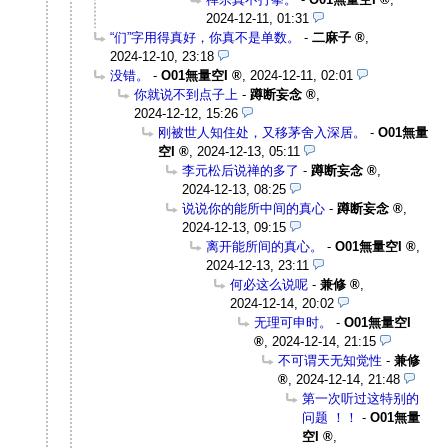
2024-12-11, 01:31
“们”字用得真好，你真不是单数。
-
二麻子
,
2024-12-10, 23:18
没错。
-
O01無量空I
,
2024-12-11, 02:01
你就说不到点子上
-
蹲断妄念
,
2024-12-12, 15:26
刚被世人知住处，又移茅舍入深居。
-
O01無量
空I
,
2024-12-13, 05:11
李元松后说禅的多了
-
蹲断妄念
,
2024-12-13, 08:25
说说你的能所中间的真心
-
蹲断妄念
,
2024-12-13, 09:15
离开能所间的真心。
-
O01無量空I
,
2024-12-13, 23:11
何必这么说呢
-
兼修
,
2024-12-14, 20:02
无理可申时。
-
O01無量空I
,
2024-12-14, 21:15
不可谓天无知觉性
-
兼修
,
2024-12-14, 21:48
第一次听过这特别的
问题 ！！
-
O01無量
空I
,