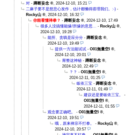
对
-
蹲断妄念
,
2024-12-10, 15:21
二麻子要不是慈悲心发作，估计都懒得搭理我们。:-)
-
Rocky山
,
2024-12-10, 16:32
你能看懂禅拳？
-
蹲断妄念
,
2024-12-10, 17:49
很多人没搞懂能缘/所缘的意思…
-
Rocky山
,
2024-12-10, 19:28
能所、贪嗔是应分分
-
蹲断妄念
,
2024-12-10, 19:49
提供一方法能试试
-
O01無量空I
,
2024-12-10, 20:01
甭整这神秘
-
蹲断妄念
,
2024-12-10, 22:49
？？
-
O01無量空I
,
2024-12-11, 01:25
皈依三宝
-
蹲断妄念
,
2024-12-11, 01:49
建议还是要皈依三宝。
-
O01無量空I
,
2024-12-11, 01:55
观念要正确吧。
-
O01無量空I
,
2024-12-10, 19:51
哦，原来禅宗不打拳。
-
Rocky山
,
2024-12-10, 20:57
禅宗真不打拳。
-
O01無量空I
,