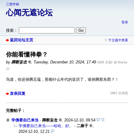
三慧学林
心闻无遮论坛
登录
搜索：
返回论坛主页
于主题中查看
你能看懂禅拳？
by
蹲断妄念
,
Tuesday, December 10, 2024, 17:49
(608 天前)
@ Rocky
山
鸟道，你还倒腾五蕴，那都什么年代的皇历了，谁倒腾那东西？！
发表回复
1981 次浏览
完整帖子：
学佛要自己来当
-
蹲断妄念
,
2024-12-10, 09:54
学佛要自己来当——哈哈。好。
-
二麻子
,
2024-12-10, 12:21