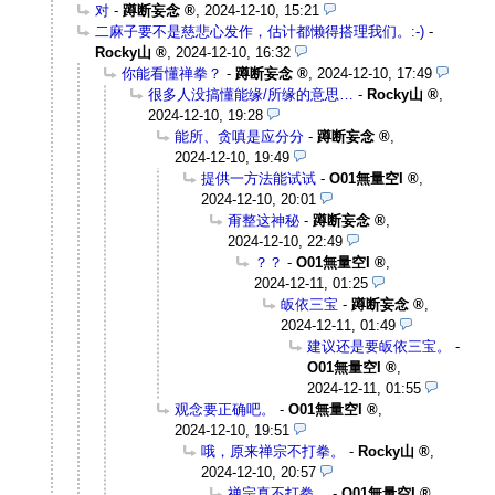
对
-
蹲断妄念
,
2024-12-10, 15:21
二麻子要不是慈悲心发作，估计都懒得搭理我们。:-)
-
Rocky山
,
2024-12-10, 16:32
你能看懂禅拳？
-
蹲断妄念
,
2024-12-10, 17:49
很多人没搞懂能缘/所缘的意思…
-
Rocky山
,
2024-12-10, 19:28
能所、贪嗔是应分分
-
蹲断妄念
,
2024-12-10, 19:49
提供一方法能试试
-
O01無量空I
,
2024-12-10, 20:01
甭整这神秘
-
蹲断妄念
,
2024-12-10, 22:49
？？
-
O01無量空I
,
2024-12-11, 01:25
皈依三宝
-
蹲断妄念
,
2024-12-11, 01:49
建议还是要皈依三宝。
-
O01無量空I
,
2024-12-11, 01:55
观念要正确吧。
-
O01無量空I
,
2024-12-10, 19:51
哦，原来禅宗不打拳。
-
Rocky山
,
2024-12-10, 20:57
禅宗真不打拳。
-
O01無量空I
,