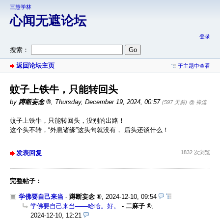
三慧学林
心闻无遮论坛
登录
搜索：
返回论坛主页
于主题中查看
蚊子上铁牛，只能转回头
by
蹲断妄念
,
Thursday, December 19, 2024, 00:57
(597 天前)
@ 禅流
蚊子上铁牛，只能转回头，没别的出路！
这个头不转，“外息诸缘”这头句就没有， 后头还谈什么！
发表回复
1832 次浏览
完整帖子：
学佛要自己来当
-
蹲断妄念
,
2024-12-10, 09:54
学佛要自己来当——哈哈。好。
-
二麻子
,
2024-12-10, 12:21