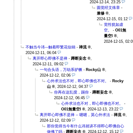
2024-12-14, 23:25
圆觉经文殊章
-
兼修
,
2024-12-15, 01:12
觉性犹如虚
空。
-
O01無
量空I
,
2024-12-15, 02:0
不触当今讳---触着即繁花似锦
-
禅流
,
2024-12-11, 06:04
离开即心即佛不是禅
-
蹲断妄念
,
2024-12-11, 09:02
一句合头语，万劫系驴橛
-
Rocky山
,
2024-12-12, 02:06
心外求法也不对，即心即佛也不对。
-
Rocky
山
,
2024-12-12, 04:37
你再在这乱搅，踢你
-
蹲断妄念
,
2024-12-12, 06:45
心外求法也不对，即心即佛也不对。
-
O01無量空I
,
2024-12-13, 23:22
离开即心即佛不是禅 -- 嗯嗯，莫心外求法
-
禅流
,
2024-12-12, 02:09
那你觉得当今有什么讳就讲不得即心即佛自心
做佛了吗
-
蹲断妄念
,
2024-12-12, 15:12