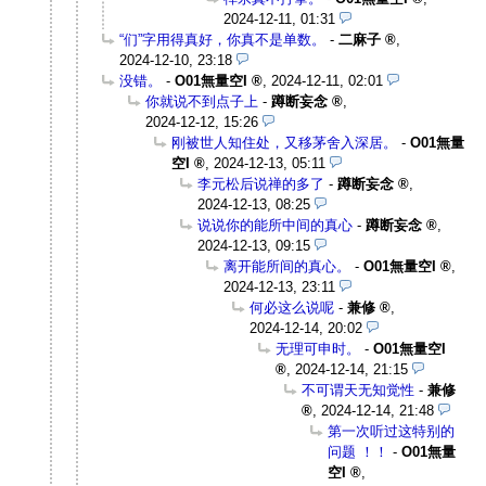
2024-12-11, 01:31
“们”字用得真好，你真不是单数。
-
二麻子
,
2024-12-10, 23:18
没错。
-
O01無量空I
,
2024-12-11, 02:01
你就说不到点子上
-
蹲断妄念
,
2024-12-12, 15:26
刚被世人知住处，又移茅舍入深居。
-
O01無量
空I
,
2024-12-13, 05:11
李元松后说禅的多了
-
蹲断妄念
,
2024-12-13, 08:25
说说你的能所中间的真心
-
蹲断妄念
,
2024-12-13, 09:15
离开能所间的真心。
-
O01無量空I
,
2024-12-13, 23:11
何必这么说呢
-
兼修
,
2024-12-14, 20:02
无理可申时。
-
O01無量空I
,
2024-12-14, 21:15
不可谓天无知觉性
-
兼修
,
2024-12-14, 21:48
第一次听过这特别的
问题 ！！
-
O01無量
空I
,