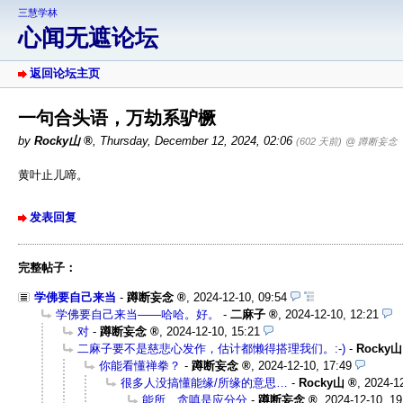
三慧学林
心闻无遮论坛
返回论坛主页
一句合头语，万劫系驴橛
by
Rocky山
,
Thursday, December 12, 2024, 02:06
(602 天前)
@ 蹲断妄念
黄叶止儿啼。
发表回复
完整帖子：
学佛要自己来当
-
蹲断妄念
,
2024-12-10, 09:54
学佛要自己来当——哈哈。好。
-
二麻子
,
2024-12-10, 12:21
对
-
蹲断妄念
,
2024-12-10, 15:21
二麻子要不是慈悲心发作，估计都懒得搭理我们。:-)
-
Rocky山
你能看懂禅拳？
-
蹲断妄念
,
2024-12-10, 17:49
很多人没搞懂能缘/所缘的意思…
-
Rocky山
,
2024-12
能所、贪嗔是应分分
-
蹲断妄念
,
2024-12-10, 19