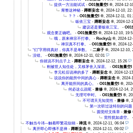
提供一方法能试试
-
O01無量空I
,
2024-12-1
甭整这神秘
-
蹲断妄念
,
2024-12-10, 22
？？
-
O01無量空I
,
2024-12-11, 01:
皈依三宝
-
蹲断妄念
,
2024-12-1
建议还是要皈依三宝。
-
O0
观念要正确吧。
-
O01無量空I
,
2024-12-10, 19:5
哦，原来禅宗不打拳。
-
Rocky山
,
2024-12-
禅宗真不打拳。
-
O01無量空I
,
2024-12-
“们”字用得真好，你真不是单数。
-
二麻子
,
2024-12-10, 
没错。
-
O01無量空I
,
2024-12-11, 02:01
你就说不到点子上
-
蹲断妄念
,
2024-12-12, 15:26
刚被世人知住处，又移茅舍入深居。
-
O01無量空I
李元松后说禅的多了
-
蹲断妄念
,
2024-12-13
说说你的能所中间的真心
-
蹲断妄念
,
2024-1
离开能所间的真心。
-
O01無量空I
,
202
何必这么说呢
-
兼修
,
2024-12-14, 2
无理可申时。
-
O01無量空I
,
20
不可谓天无知觉性
-
兼修
,
第一次听过这特别的问题
圆觉经文殊章
-
兼修
觉性犹如虚空。
不触当今讳---触着即繁花似锦
-
禅流
,
2024-12-11, 06:04
离开即心即佛不是禅
-
蹲断妄念
,
2024-12-11, 09:02