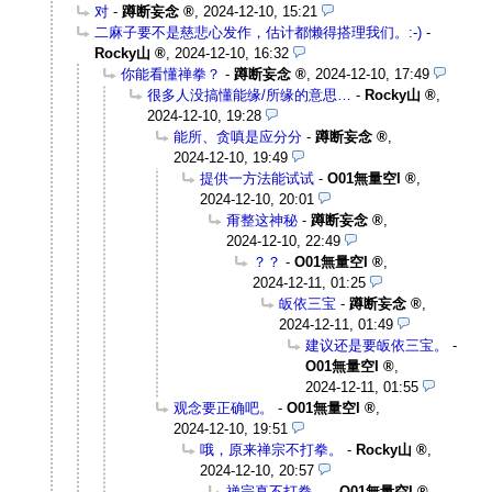
对
-
蹲断妄念
,
2024-12-10, 15:21
二麻子要不是慈悲心发作，估计都懒得搭理我们。:-)
-
Rocky山
,
2024-12-10, 16:32
你能看懂禅拳？
-
蹲断妄念
,
2024-12-10, 17:49
很多人没搞懂能缘/所缘的意思…
-
Rocky山
,
2024-12-10, 19:28
能所、贪嗔是应分分
-
蹲断妄念
,
2024-12-10, 19:49
提供一方法能试试
-
O01無量空I
,
2024-12-10, 20:01
甭整这神秘
-
蹲断妄念
,
2024-12-10, 22:49
？？
-
O01無量空I
,
2024-12-11, 01:25
皈依三宝
-
蹲断妄念
,
2024-12-11, 01:49
建议还是要皈依三宝。
-
O01無量空I
,
2024-12-11, 01:55
观念要正确吧。
-
O01無量空I
,
2024-12-10, 19:51
哦，原来禅宗不打拳。
-
Rocky山
,
2024-12-10, 20:57
禅宗真不打拳。
-
O01無量空I
,