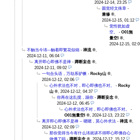
2024-12-14, 23:25
圆觉经文殊章
-
兼修
,
2024-12-15, 01:12
觉性犹如虚
空。
-
O01無
量空I
,
2024-12-15, 02:0
不触当今讳---触着即繁花似锦
-
禅流
,
2024-12-11, 06:04
离开即心即佛不是禅
-
蹲断妄念
,
2024-12-11, 09:02
一句合头语，万劫系驴橛
-
Rocky山
,
2024-12-12, 02:06
心外求法也不对，即心即佛也不对。
-
Rocky
山
,
2024-12-12, 04:37
你再在这乱搅，踢你
-
蹲断妄念
,
2024-12-12, 06:45
心外求法也不对，即心即佛也不对。
-
O01無量空I
,
2024-12-13, 23:22
离开即心即佛不是禅 -- 嗯嗯，莫心外求法
-
禅流
,
2024-12-12, 02:09
那你觉得当今有什么讳就讲不得即心即佛自心
做佛了吗
-
蹲断妄念
,
2024-12-12, 15:12