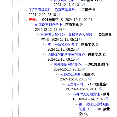
2024-12-11, 01:31
“们”字用得真好，你真不是单数。
-
二麻子
,
2024-12-10, 23:18
没错。
-
O01無量空I
,
2024-12-11, 02:01
你就说不到点子上
-
蹲断妄念
,
2024-12-12, 15:26
刚被世人知住处，又移茅舍入深居。
-
O01無量
空I
,
2024-12-13, 05:11
李元松后说禅的多了
-
蹲断妄念
,
2024-12-13, 08:25
说说你的能所中间的真心
-
蹲断妄念
,
2024-12-13, 09:15
离开能所间的真心。
-
O01無量空I
,
2024-12-13, 23:11
何必这么说呢
-
兼修
,
2024-12-14, 20:02
无理可申时。
-
O01無量空I
,
2024-12-14, 21:15
不可谓天无知觉性
-
兼修
,
2024-12-14, 21:48
第一次听过这特别的
问题 ！！
-
O01無量
空I
,