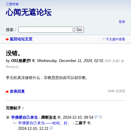
三慧学林
心闻无遮论坛
登录
搜索：
返回论坛主页
于主题中查看
没错。
by
O01無量空I
,
Wednesday, December 11, 2024, 02:01
(603 天前)
@
Rocky山
李元松真没做错什么，宗教思想自由可以创宗教。
发表回复
1946 次浏览
完整帖子：
学佛要自己来当
-
蹲断妄念
,
2024-12-10, 09:54
学佛要自己来当——哈哈。好。
-
二麻子
,
2024-12-10, 12:21