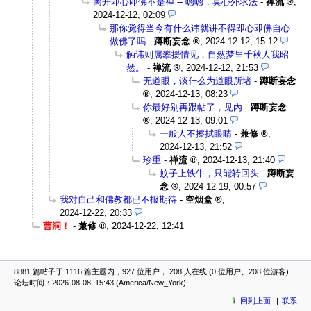
离开即心即佛不是禅 -- 嗯嗯，莫心外求法
-
禅流
,
2024-12-12, 02:09
那你觉得当今有什么讳就讲不得即心即佛自心
做佛了吗
-
蹲断妄念
,
2024-12-12, 15:12
触讳则属攀援情见，自然梦里千秋人我昭
然。
-
禅流
,
2024-12-12, 21:53
无道眼，谈什么为道眼所堵
-
蹲断妄念
,
2024-12-13, 08:23
你最好别再跟帖了，见内
-
蹲断妄念
,
2024-12-13, 09:01
一般人不擦拭眼睛
-
兼修
,
2024-12-13, 21:52
珍重
-
禅流
,
2024-12-13, 21:40
蚊子上铁牛，只能转回头
-
蹲断妄
念
,
2024-12-19, 00:57
我对自己和佛教都已不报期待
-
空烟盒
,
2024-12-22, 20:33
曹洞！
-
兼修
,
2024-12-22, 12:41
8881 篇帖子于 1116 篇主题内，927 位用户， 208 人在线 (0 位用户、208 位游客)
论坛时间：2026-08-08, 15:43 (America/New_York)
回到上面
联系