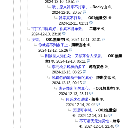
2024-12-10, 19:51
哦，原来禅宗不打拳。
-
Rocky山
,
2024-12-10, 20:57
禅宗真不打拳。
-
O01無量空I
,
2024-12-11, 01:31
“们”字用得真好，你真不是单数。
-
二麻子
,
2024-12-10, 23:18
没错。
-
O01無量空I
,
2024-12-11, 02:01
你就说不到点子上
-
蹲断妄念
,
2024-12-12, 15:26
刚被世人知住处，又移茅舍入深居。
-
O01無量
空I
,
2024-12-13, 05:11
李元松后说禅的多了
-
蹲断妄念
,
2024-12-13, 08:25
说说你的能所中间的真心
-
蹲断妄念
,
2024-12-13, 09:15
离开能所间的真心。
-
O01無量空I
,
2024-12-13, 23:11
何必这么说呢
-
兼修
,
2024-12-14, 20:02
无理可申时。
-
O01無量空I
,
2024-12-14, 21:15
不可谓天无知觉性
-
兼修
,
2024-12-14, 21:48