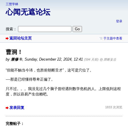
三慧学林
心闻无遮论坛
登录
搜索：
返回论坛主页
于主题中查看
曹洞！
by
兼修
,
Sunday, December 22, 2024, 12:41
(594 天前)
@ 蹲断妄念
“但能不触当今讳，也胜前朝断舌才”，这可是穴位了。
----那是已经懂得尊卑正偏了。
只不过。。。我没见过几个脑子曾经遇到数学危机的人。上限低到这程
度，所以容易产生信赖吧。
发表回复
1833 次浏览
完整帖子：