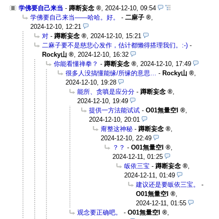
学佛要自己来当
-
蹲断妄念
,
2024-12-10, 09:54
学佛要自己来当——哈哈。好。
-
二麻子
,
2024-12-10, 12:21
对
-
蹲断妄念
,
2024-12-10, 15:21
二麻子要不是慈悲心发作，估计都懒得搭理我们。:-)
-
Rocky山
,
2024-12-10, 16:32
你能看懂禅拳？
-
蹲断妄念
,
2024-12-10, 17:49
很多人没搞懂能缘/所缘的意思…
-
Rocky山
,
2024-12-10, 19:28
能所、贪嗔是应分分
-
蹲断妄念
,
2024-12-10, 19:49
提供一方法能试试
-
O01無量空I
,
2024-12-10, 20:01
甭整这神秘
-
蹲断妄念
,
2024-12-10, 22:49
？？
-
O01無量空I
,
2024-12-11, 01:25
皈依三宝
-
蹲断妄念
,
2024-12-11, 01:49
建议还是要皈依三宝。
-
O01無量空I
,
2024-12-11, 01:55
观念要正确吧。
-
O01無量空I
,