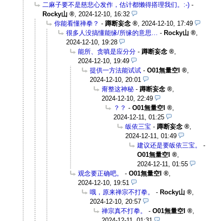
二麻子要不是慈悲心发作，估计都懒得搭理我们。:-)
-
Rocky山
,
2024-12-10, 16:32
你能看懂禅拳？
-
蹲断妄念
,
2024-12-10, 17:49
很多人没搞懂能缘/所缘的意思…
-
Rocky山
,
2024-12-10, 19:28
能所、贪嗔是应分分
-
蹲断妄念
,
2024-12-10, 19:49
提供一方法能试试
-
O01無量空I
,
2024-12-10, 20:01
甭整这神秘
-
蹲断妄念
,
2024-12-10, 22:49
？？
-
O01無量空I
,
2024-12-11, 01:25
皈依三宝
-
蹲断妄念
,
2024-12-11, 01:49
建议还是要皈依三宝。
-
O01無量空I
,
2024-12-11, 01:55
观念要正确吧。
-
O01無量空I
,
2024-12-10, 19:51
哦，原来禅宗不打拳。
-
Rocky山
,
2024-12-10, 20:57
禅宗真不打拳。
-
O01無量空I
,
2024-12-11, 01:31