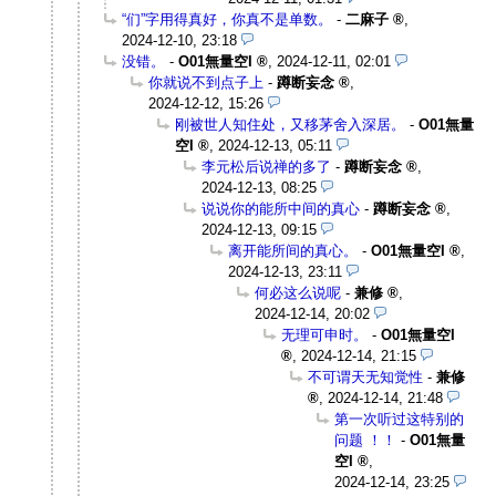
“们”字用得真好，你真不是单数。
-
二麻子
,
2024-12-10, 23:18
没错。
-
O01無量空I
,
2024-12-11, 02:01
你就说不到点子上
-
蹲断妄念
,
2024-12-12, 15:26
刚被世人知住处，又移茅舍入深居。
-
O01無量
空I
,
2024-12-13, 05:11
李元松后说禅的多了
-
蹲断妄念
,
2024-12-13, 08:25
说说你的能所中间的真心
-
蹲断妄念
,
2024-12-13, 09:15
离开能所间的真心。
-
O01無量空I
,
2024-12-13, 23:11
何必这么说呢
-
兼修
,
2024-12-14, 20:02
无理可申时。
-
O01無量空I
,
2024-12-14, 21:15
不可谓天无知觉性
-
兼修
,
2024-12-14, 21:48
第一次听过这特别的
问题 ！！
-
O01無量
空I
,
2024-12-14, 23:25