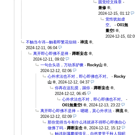
圆觉经文殊章
-
兼修
,
2024-12-15, 01:12
觉性犹如虚
空。
-
O01無
量空I
,
2024-12-15, 02:0
不触当今讳---触着即繁花似锦
-
禅流
,
2024-12-11, 06:04
离开即心即佛不是禅
-
蹲断妄念
,
2024-12-11, 09:02
一句合头语，万劫系驴橛
-
Rocky山
,
2024-12-12, 02:06
心外求法也不对，即心即佛也不对。
-
Rocky
山
,
2024-12-12, 04:37
你再在这乱搅，踢你
-
蹲断妄念
,
2024-12-12, 06:45
心外求法也不对，即心即佛也不对。
-
O01無量空I
,
2024-12-13, 23:22
离开即心即佛不是禅 -- 嗯嗯，莫心外求法
-
禅流
,
2024-12-12, 02:09
那你觉得当今有什么讳就讲不得即心即佛自心
做佛了吗
-
蹲断妄念
,
2024-12-12, 15:12
触讳则属攀援情见，自然梦里千秋人我昭