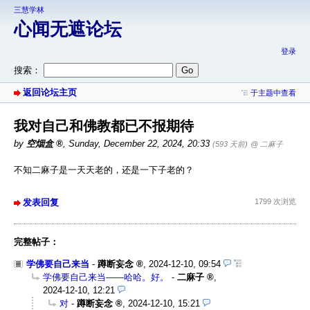
三慧学林
心闻无遮论坛
登录
搜索：
返回论坛主页
于主题中查看
我对自己和佛教都已不报期待
by
空烟盒
,
Sunday, December 22, 2024, 20:33
(593 天前)
@ 二麻子
不知二麻子是一天天老的，还是一下子老的？
发表回复
1799 次浏览
完整帖子：
学佛要自己来当
-
蹲断妄念
,
2024-12-10, 09:54
学佛要自己来当——哈哈。好。
-
二麻子
,
2024-12-10, 12:21
对
-
蹲断妄念
,
2024-12-10, 15:21