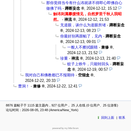
那你觉得当今有什么讳就讲不得即心即佛自心
做佛了吗
-
蹲断妄念
,
2024-12-12, 15:12
触讳则属攀援情见，自然梦里千秋人我昭
然。
-
禅流
,
2024-12-12, 21:53
无道眼，谈什么为道眼所堵
-
蹲断妄念
,
2024-12-13, 08:23
你最好别再跟帖了，见内
-
蹲断妄念
,
2024-12-13, 09:01
一般人不擦拭眼睛
-
兼修
,
2024-12-13, 21:52
珍重
-
禅流
,
2024-12-13, 21:40
蚊子上铁牛，只能转回头
-
蹲断妄
念
,
2024-12-19, 00:57
我对自己和佛教都已不报期待
-
空烟盒
,
2024-12-22, 20:33
曹洞！
-
兼修
,
2024-12-22, 12:41
8876 篇帖子于 1115 篇主题内，927 位用户， 25 人在线 (0 位用户、25 位游客)
论坛时间：2026-08-05, 23:48 (America/New_York)
回到上面
联系
powered by my little forum