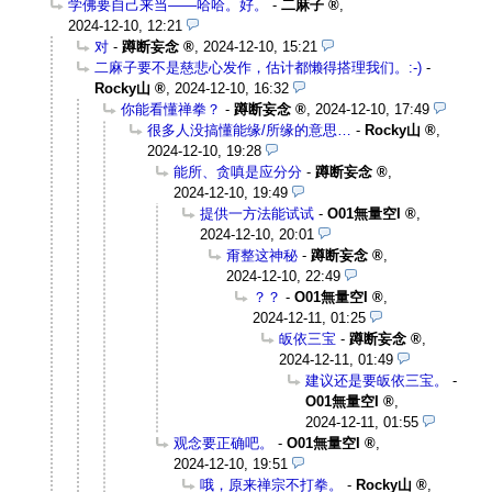
学佛要自己来当——哈哈。好。
-
二麻子
,
2024-12-10, 12:21
对
-
蹲断妄念
,
2024-12-10, 15:21
二麻子要不是慈悲心发作，估计都懒得搭理我们。:-)
-
Rocky山
,
2024-12-10, 16:32
你能看懂禅拳？
-
蹲断妄念
,
2024-12-10, 17:49
很多人没搞懂能缘/所缘的意思…
-
Rocky山
,
2024-12-10, 19:28
能所、贪嗔是应分分
-
蹲断妄念
,
2024-12-10, 19:49
提供一方法能试试
-
O01無量空I
,
2024-12-10, 20:01
甭整这神秘
-
蹲断妄念
,
2024-12-10, 22:49
？？
-
O01無量空I
,
2024-12-11, 01:25
皈依三宝
-
蹲断妄念
,
2024-12-11, 01:49
建议还是要皈依三宝。
-
O01無量空I
,
2024-12-11, 01:55
观念要正确吧。
-
O01無量空I
,
2024-12-10, 19:51
哦，原来禅宗不打拳。
-
Rocky山
,