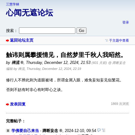
三慧学林
心闻无遮论坛
登录
搜索：
返回论坛主页
于主题中查看
触讳则属攀援情见，自然梦里千秋人我昭然。
by
禅流
,
Thursday, December 12, 2024, 21:53
(601 天前)
@ 蹲断妄念
编辑 by 禅流, Thursday, December 12, 2024, 22:19
修行人不辨此则为道眼被堵，所谓金屑入眼，难免妄知妄见似繁花。
否则不妨有时非心有时即心之谈。
发表回复
1869 次浏览
完整帖子：
学佛要自己来当
-
蹲断妄念
,
2024-12-10, 09:54