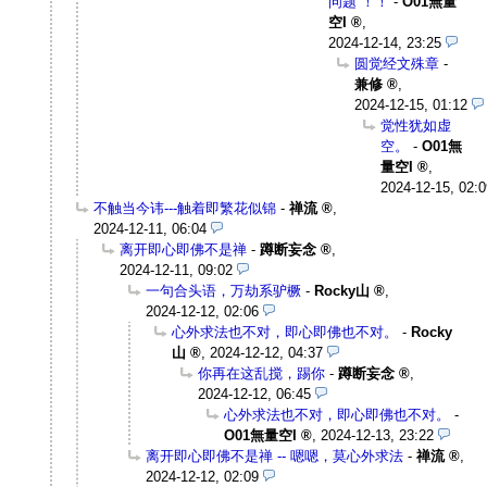
问题 ！！
-
O01無量
空I
,
2024-12-14, 23:25
圆觉经文殊章
-
兼修
,
2024-12-15, 01:12
觉性犹如虚
空。
-
O01無
量空I
,
2024-12-15, 02:0
不触当今讳---触着即繁花似锦
-
禅流
,
2024-12-11, 06:04
离开即心即佛不是禅
-
蹲断妄念
,
2024-12-11, 09:02
一句合头语，万劫系驴橛
-
Rocky山
,
2024-12-12, 02:06
心外求法也不对，即心即佛也不对。
-
Rocky
山
,
2024-12-12, 04:37
你再在这乱搅，踢你
-
蹲断妄念
,
2024-12-12, 06:45
心外求法也不对，即心即佛也不对。
-
O01無量空I
,
2024-12-13, 23:22
离开即心即佛不是禅 -- 嗯嗯，莫心外求法
-
禅流
,
2024-12-12, 02:09