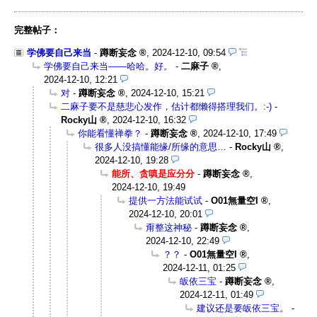
完整帖子：
学佛要自己来当
-
蹲断妄念
,
2024-12-10, 09:54
学佛要自己来当——哈哈。好。
-
二麻子
,
2024-12-10, 12:21
对
-
蹲断妄念
,
2024-12-10, 15:21
二麻子要不是慈悲心发作，估计都懒得搭理我们。:-)
-
Rocky山
,
2024-12-10, 16:32
你能看懂禅拳？
-
蹲断妄念
,
2024-12-10, 17:49
很多人没搞懂能缘/所缘的意思…
-
Rocky山
,
2024-12-10, 19:28
能所、贪嗔是应分分
-
蹲断妄念
,
2024-12-10, 19:49
提供一方法能试试
-
O01無量空I
,
2024-12-10, 20:01
甭整这神秘
-
蹲断妄念
,
2024-12-10, 22:49
？？
-
O01無量空I
,
2024-12-11, 01:25
皈依三宝
-
蹲断妄念
,
2024-12-11, 01:49
建议还是要皈依三宝。
-