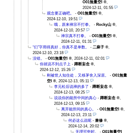
O01無量空I
,
2024-12-11, 01:55
观念要正确吧。
-
O01無量空I
,
2024-12-10, 19:51
哦，原来禅宗不打拳。
-
Rocky山
,
2024-12-10, 20:57
禅宗真不打拳。
-
O01無量空I
,
2024-12-11, 01:31
“们”字用得真好，你真不是单数。
-
二麻子
,
2024-12-10, 23:18
没错。
-
O01無量空I
,
2024-12-11, 02:01
你就说不到点子上
-
蹲断妄念
,
2024-12-12, 15:26
刚被世人知住处，又移茅舍入深居。
-
O01無量
空I
,
2024-12-13, 05:11
李元松后说禅的多了
-
蹲断妄念
,
2024-12-13, 08:25
说说你的能所中间的真心
-
蹲断妄念
,
2024-12-13, 09:15
离开能所间的真心。
-
O01無量空I
,
2024-12-13, 23:11
何必这么说呢
-
兼修
,
2024-12-14, 20:02
无理可申时。
-
O01無量空I