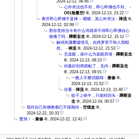
2024-12-12, 06:45
心外求法也不对，即心即佛也不对。
-
O01無量空I
,
2024-12-13, 23:22
离开即心即佛不是禅 -- 嗯嗯，莫心外求法
-
禅流
,
2024-12-12, 02:09
那你觉得当今有什么讳就讲不得即心即佛自心
做佛了吗
-
蹲断妄念
,
2024-12-12, 15:12
触讳则属攀援情见，自然梦里千秋人我昭
然。
-
禅流
,
2024-12-12, 21:53
无道眼，谈什么为道眼所堵
-
蹲断妄念
,
2024-12-13, 08:23
你最好别再跟帖了，见内
-
蹲断妄念
,
2024-12-13, 09:01
一般人不擦拭眼睛
-
兼修
,
2024-12-13, 21:52
珍重
-
禅流
,
2024-12-13, 21:40
蚊子上铁牛，只能转回头
-
蹲断妄
念
,
2024-12-19, 00:57
我对自己和佛教都已不报期待
-
空烟盒
,
2024-12-22, 20:33
曹洞！
-
兼修
,
2024-12-22, 12:41