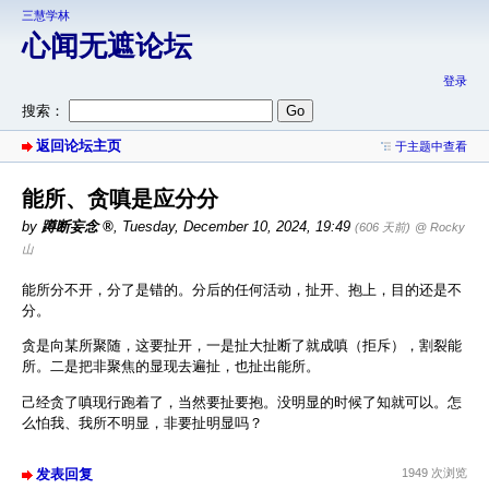
三慧学林
心闻无遮论坛
登录
搜索：
返回论坛主页
于主题中查看
能所、贪嗔是应分分
by
蹲断妄念
,
Tuesday, December 10, 2024, 19:49
(606 天前)
@ Rocky
山
能所分不开，分了是错的。分后的任何活动，扯开、抱上，目的还是不
分。
贪是向某所聚随，这要扯开，一是扯大扯断了就成嗔（拒斥），割裂能
所。二是把非聚焦的显现去遍扯，也扯出能所。
己经贪了嗔现行跑着了，当然要扯要抱。没明显的时候了知就可以。怎
么怕我、我所不明显，非要扯明显吗？
发表回复
1949 次浏览