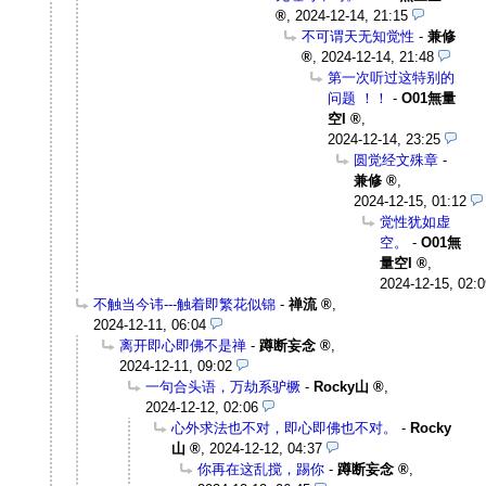
,
2024-12-14, 21:15
不可谓天无知觉性
-
兼修
,
2024-12-14, 21:48
第一次听过这特别的
问题 ！！
-
O01無量
空I
,
2024-12-14, 23:25
圆觉经文殊章
-
兼修
,
2024-12-15, 01:12
觉性犹如虚
空。
-
O01無
量空I
,
2024-12-15, 02:0
不触当今讳---触着即繁花似锦
-
禅流
,
2024-12-11, 06:04
离开即心即佛不是禅
-
蹲断妄念
,
2024-12-11, 09:02
一句合头语，万劫系驴橛
-
Rocky山
,
2024-12-12, 02:06
心外求法也不对，即心即佛也不对。
-
Rocky
山
,
2024-12-12, 04:37
你再在这乱搅，踢你
-
蹲断妄念
,