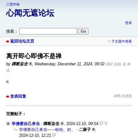
三慧学林
心闻无遮论坛
登录
搜索：
返回论坛主页
于主题中查看
离开即心即佛不是禅
by
蹲断妄念
,
Wednesday, December 11, 2024, 09:02
(602 天前)
@ 禅
流
rt
发表回复
1885 次浏览
完整帖子：
学佛要自己来当
-
蹲断妄念
,
2024-12-10, 09:54
学佛要自己来当——哈哈。好。
-
二麻子
,
2024-12-10, 12:21