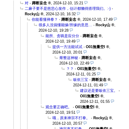
对
-
蹲断妄念
,
2024-12-10, 15:21
二麻子要不是慈悲心发作，估计都懒得搭理我们。:-)
-
Rocky山
,
2024-12-10, 16:32
你能看懂禅拳？
-
蹲断妄念
,
2024-12-10, 17:49
很多人没搞懂能缘/所缘的意思…
-
Rocky山
,
2024-12-10, 19:28
能所、贪嗔是应分分
-
蹲断妄念
,
2024-12-10, 19:49
提供一方法能试试
-
O01無量空I
,
2024-12-10, 20:01
甭整这神秘
-
蹲断妄念
,
2024-12-10, 22:49
？？
-
O01無量空I
,
2024-12-11, 01:25
皈依三宝
-
蹲断妄念
,
2024-12-11, 01:49
建议还是要皈依三宝。
-
O01無量空I
,
2024-12-11, 01:55
观念要正确吧。
-
O01無量空I
,
2024-12-10, 19:51
哦，原来禅宗不打拳。
-
Rocky山
,
2024-12-10, 20:57
禅宗真不打拳。
-
O01無量空I
,