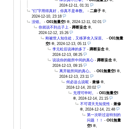
2024-12-11, 01:31
“们”字用得真好，你真不是单数。
-
二麻子
,
2024-12-10, 23:18
没错。
-
O01無量空I
,
2024-12-11, 02:01
你就说不到点子上
-
蹲断妄念
,
2024-12-12, 15:26
刚被世人知住处，又移茅舍入深居。
-
O01無量
空I
,
2024-12-13, 05:11
李元松后说禅的多了
-
蹲断妄念
,
2024-12-13, 08:25
说说你的能所中间的真心
-
蹲断妄念
,
2024-12-13, 09:15
离开能所间的真心。
-
O01無量空I
,
2024-12-13, 23:11
何必这么说呢
-
兼修
,
2024-12-14, 20:02
无理可申时。
-
O01無量空I
,
2024-12-14, 21:15
不可谓天无知觉性
-
兼修
,
2024-12-14, 21:48
第一次听过这特别的
问题 ！！
-
O01無量
空I
,