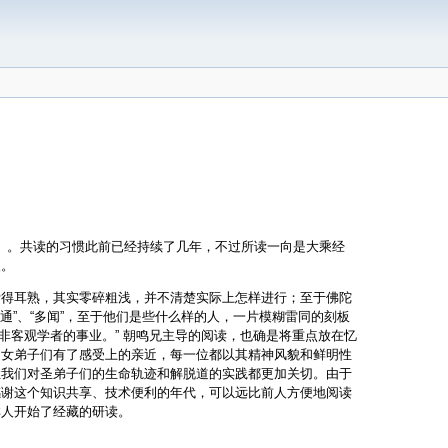
》 。共读的习惯此前已经持续了几年，不过所读一向是大乘经
人。
听得耳熟，其实零碎粗浅，并不清楚实际上怎样进行；至于佛陀
通”、“多闻”，至于他们是些什么样的人，一片模糊雷同的刻板
而非客观学者的事业。” 朝鸣兄主导的阅读，也确是将重点放在忆
男女弟子们有了感受上的亲近，每一位都以其精神风貌和鲜明性
让我们对圣弟子们的生命轨迹和解脱道的实践都更加关切。由于
感谢这个知识共享、技术便利的年代，可以远比前人方便地阅读
群人开始了经藏的研读。