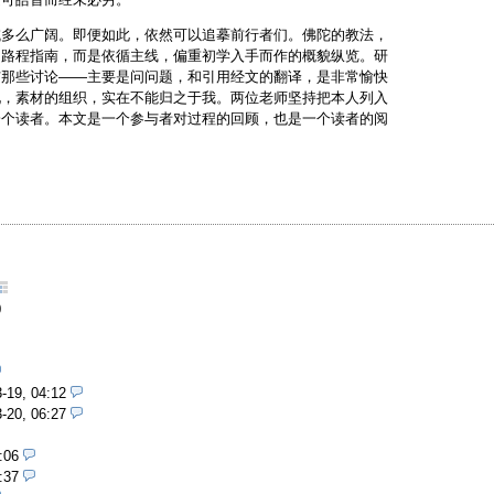
域多么广阔。即便如此，依然可以追摹前行者们。佛陀的教法，
的路程指南，而是依循主线，偏重初学入手而作的概貌纵览。研
与那些讨论——主要是问问题，和引用经文的翻译，是非常愉快
现，素材的组织，实在不能归之于我。两位老师坚持把本人列入
一个读者。本文是一个参与者对过程的回顾，也是一个读者的阅
0
-19, 04:12
-20, 06:27
:06
:37