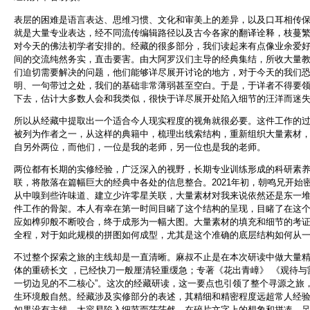
表层的困难是语言表达、思维习惯、文化和审美上的差异，以及口耳相传
就是大量专业表达，经不同流传编辑路径以及古今各家的翻译诠释，枝蔓
对今天的佛法初学者安排的。经藏的很多部分，我们读起来有点像业余爱
间的交流纯然务实，直击要害。由大阿罗汉们主导的经典集结，所收大量
们迫切需要解决的问题，他们能够详尽展开讨论的地方，对于今天的我们
明、一句带过之处，我们的基础非常薄弱甚至空白。于是，于详者不得要
下去，估计大多数人会和我类似，很快于详尽展开处陷入细节的汪洋而迷
所以从经藏中提取出一个适合今人现实程度的视角就很必要。这件工作的
被列为作者之一，从这样的典籍中，梳理出线索结构，重新组织大量素材
自另外两位，而他们，一位是我的老师，另一位也是我的老师。
两位都有长期的实修经验，广泛深入的视野，长期专业训练形成的科研素
联，将散落在篇幅巨大的经典中各处的信息整合。2021年初，朝鸣兄开
从中嗅到些许味道、建立少许零星关联，大量素材对我来说依然还是东一
件工作的骨架。本人有幸在第一时间目睹了这个结构的呈现，目睹了在这
应如榫卯般不断咬合，终于成形为一幅大图。大量素材的填充和细节的考
全程，对于如此规模的拼图如何成型，尤其是这个准确的底层结构如何从
不过整个探索之旅的主线却是一直清晰。麻叔不止是在本次研读中做大量
体的重磅长文 ，已经快刀一般厘清轻重缓急；专著《花出青嶂》 《观待与
一切边见的不二核心”。这次的经藏研读，这一要点也引领了整个寻源之旅
生环境般自然。经藏涉及实修部分的表述，其精细和精密程度远超常人经
如果没有主线，太容易陷入细节而茫茫然，在碎片文字上的想象和拼凑，