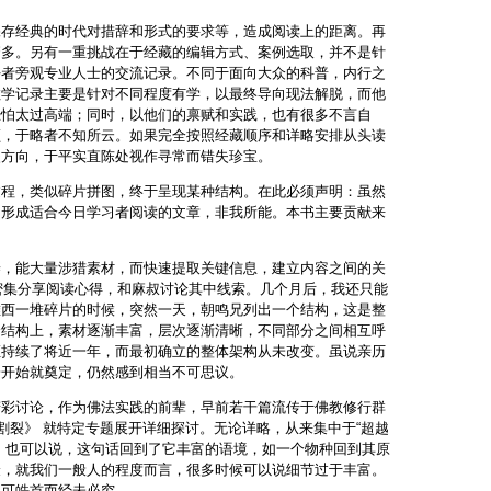
保存经典的时代对措辞和形式的要求等，造成阅读上的距离。再
繁多。另有一重挑战在于经藏的编辑方式、案例选取，并不是针
好者旁观专业人士的交流记录。不同于面向大众的科普，内行之
教学记录主要是针对不同程度有学，以最终导向现法解脱，而他
恐怕太过高端；同时，以他们的禀赋和实践，也有很多不言自
领，于略者不知所云。如果完全按照经藏顺序和详略安排从头读
失方向，于平实直陈处视作寻常而错失珍宝。
过程，类似碎片拼图，终于呈现某种结构。在此必须声明：虽然
，形成适合今日学习者阅读的文章，非我所能。本书主要贡献来
养，能大量涉猎素材，而快速提取关键信息，建立内容之间的关
始密集分享阅读心得，和麻叔讨论其中线索。几个月后，我还只能
堆西一堆碎片的时候，突然一天，朝鸣兄列出一个结构，这是整
个结构上，素材逐渐丰富，层次逐渐清晰，不同部分之间相互呼
证持续了将近一年，而最初确立的整体架构从未改变。虽说亲历
一开始就奠定，仍然感到相当不可思议。
精彩讨论，作为佛法实践的前辈，早前若干篇流传于佛教修行群
割裂》 就特定专题展开详细探讨。无论详略，从来集中于“超越
，也可以说，这句话回到了它丰富的语境，如一个物种回到其原
验，就我们一般人的程度而言，很多时候可以说细节过于丰富。
足可皓首而经未必穷。