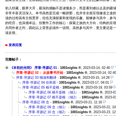
初入经藏，眼界大开，最深的感触不是读懂多少，而是看到难以企及的疆
非常丰富灵活深入。本书虽然是完成一幅拼图，也并非全面呈现修道之途
读的过程虽有主线贯穿，但也充满探索和发现的乐趣。能够参与其中，参
的经历，也深感幸运。但整件工作的核心：探索之旅的大方向，结构的呈
共同作者之列，因此以上背景必须作一说明。虽然参与其中，更主要还是
读反馈。
发表回复
完整帖子：
《本初的光明》 序章·寻源记 01
-
1001nights
,
2023-03-14, 02:40
序章·寻源记 02： 从故事书开始
-
1001nights
,
2023-03-14, 02:4
序章·寻源记 03 细读和翻译
-
1001nights
,
2023-03-15, 14:28
序章·寻源记 04 住和居
-
1001nights
,
2023-03-17, 04:01
序章·寻源记 05 根不是根
-
1001nights
,
2023-03-19, 03:59
序章·寻源记 06 根不是根 （续1）
-
1001nights
,
2023-03
序章·寻源记 07 根不是根 （续2）
-
1001nights
,
2023-03
序章·寻源记 08 念
-
1001nights
,
2023-03-21, 11:16
序章·寻源记 09 念（续1）
-
1001nights
,
2023-03-22, 10
序章·寻源记 10 念（续2）
-
1001nights
,
2023-03-23, 12