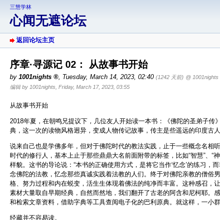
三慧学林
心闻无遮论坛
返回论坛主页
序章·寻源记 02： 从故事书开始
by
1001nights
,
Tuesday, March 14, 2023, 02:40
(1242 天前)
@ 1001nights
编辑 by 1001nights, Friday, March 17, 2023, 03:55
从故事书开始
2018年夏，在朝鸣兄提议下，几位友人开始读一本书：《佛陀的圣弟子传
典，这一次的读物风格迥异，变成人物传记故事，传主是些遥远的印度古
说来自己也是学佛多年，但对于佛陀时代的教法实践，止于一些概念名相
时代的修行人，基本上止于那些鼎鼎大名前面附带的标签，比如“智慧”、“神
样貌。这书的导论说：“本书的正确使用方式，是将它当作‘忆念’的练习，
念佛陀的法教，忆念那些真诚实践着法教的人们。终于对佛陀亲教的僧俗
格、努力过程和内在蜕变，活生生体现着佛法的纯净而丰富。这种感召，
素材大量取自早期经典，自然而然地，我们翻开了古老的阿含和尼柯耶。
和检索文章资料，借助字典等工具查阅电子化的巴利原典。就这样，一小
经藏并不容易读。