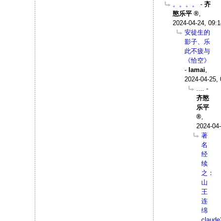
。。。。
-
齐
愍乐平
,
2024-04-24, 09:1
安徒生的
影子、乐
此不疲与
《恰空》
-
Iamai
,
2024-04-25, 
....
-
齐愍
乐平
,
2024-04-
著
名
经
续
之：
山
王
连
绵
claude