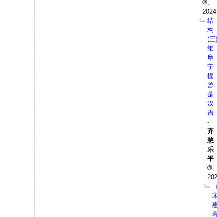
,
2024
结
构
(三
维
摩
宁
提
曾
是
汉
语
-
齐
愍
乐
平
,
202