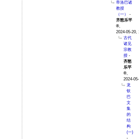
帝洛巴诸
教授
（一）
-
齐愍乐平
,
2024-05-20, 
古代
诸见
宗教
授
-
齐愍
乐平
,
2024-05-
龙
钦
巴
文
集
的
结
构
(一)
-