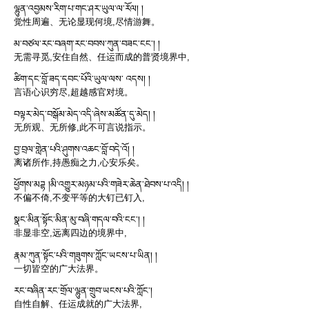
ལྷུན་འབྱམས་རིག་པ་གང་ཤར་ཡུལ་ལ་རོལ། །
觉性周遍、无论显现何境,尽情游舞。
མ་བཙལ་རང་བཞག་རང་བབས་ཀུན་བཟང་ངང༌། །
无需寻觅,安住自然、任运而成的普贤境界中,
ཚིག་དང་བློ་ཟད་དབང་པོའི་ཡུལ་ལས་ འདས། །
言语心识穷尽,超越感官对境。
བལྟར་མེད་བསྒོམ་མེད་འདི་ཞེས་མཚོན་དུ་མེད། །
无所观、无所修,此不可言说指示。
བྱ་བྲལ་གླེན་པའི་ཤུགས་འཆང་བློ་བདེ་འོ། །
离诸所作,持愚痴之力,心安乐矣。
ཕྱོགས་མཌྷ །མི་འགྱུར་མཉམ་པའི་གཟེར་ཆེན་ཐེབས་པ་འདི། །
不偏不倚,不变平等的大钉已钉入,
སྣང་མིན་སྟོང་མིན་མུ་བཞི་གདལ་བའི་ངང༌། །
非显非空,远离四边的境界中,
རྣམ་ཀུན་སྟོང་པའི་གཟུགས་ཀློང་ཡངས་པ་ཡིན། །
一切皆空的广大法界。
རང་བཞིན་རང་གྲོལ་ལྷུན་གྲུབ་ཡངས་པའི་ཀློང༌།
自性自解、任运成就的广大法界,