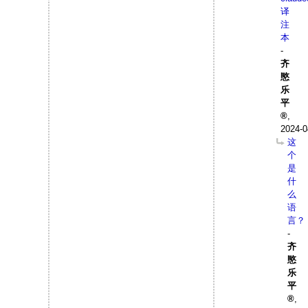
译
注
本
-
齐
愍
乐
平
,
2024-0
这
个
是
什
么
语
言？
-
齐
愍
乐
平
,