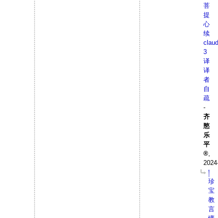
菩
提
心
续
clau
3
译
译
者
自
疏
-
齐
愍
乐
平
,
2024
།
珍
宝
教
言