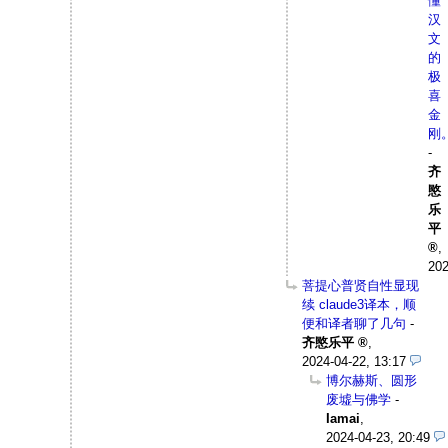
懂
汉
文
的
极
喜
金
刚
-
齐
愍
乐
平
,
202
菩提心普贤自性显现
续 claude3译本，顺
便和译者聊了几句
-
齐愍乐平
,
2024-04-22, 13:17
博尔赫斯、圆形
废墟与佛学
-
Iamai
,
2024-04-23, 20:49