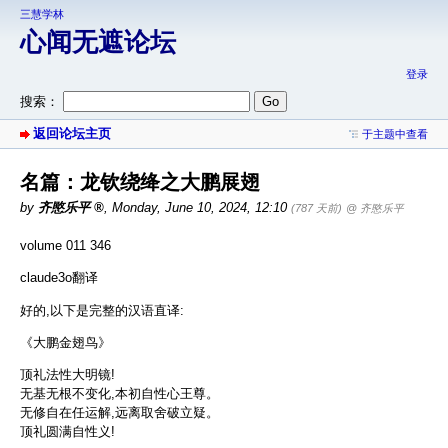
三慧学林
心闻无遮论坛
登录
搜索：
返回论坛主页
于主题中查看
名篇：龙钦绕绛之大鹏展翅
by
齐愍乐平
,
Monday, June 10, 2024, 12:10
(787 天前)
@ 齐愍乐平
volume 011 346
claude3o翻译
好的,以下是完整的汉语直译:
《大鹏金翅鸟》
顶礼法性大明镜!
无基无根不变化,本初自性心王尊。
无修自在任运解,远离取舍破立疑。
顶礼圆满自性义!