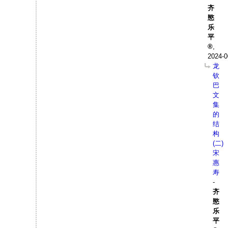
齐
愍
乐
平
,
2024-0
龙
钦
巴
文
集
的
结
构
(二)
宋
惠
寿
-
齐
愍
乐
平