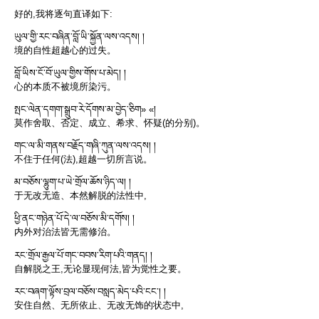
好的,我将逐句直译如下:
ཡུལ་གྱི་རང་བཞིན་བློ་ཡི་སྐྱོན་ལས་འདས། །
境的自性超越心的过失。
བློ་ཡིས་ངོ་བོ་ཡུལ་གྱིས་གོས་པ་མེད། །
心的本质不被境所染污。
སྤང་ལེན་དགག་སྒྲུབ་རེ་དོགས་མ་བྱེད་ཅིག» «།
莫作舍取、否定、成立、希求、怀疑(的分别)。
གང་ལ་མི་གནས་བརྗོད་གཞི་ཀུན་ལས་འདས། །
不住于任何(法),超越一切所言说。
མ་བཅོས་ལྷུག་པ་ཡེ་གྲོལ་ཆོས་ཉིད་ལ། །
于无改无造、本然解脱的法性中,
ཕྱི་ནང་གཉེན་པོ་དེ་ལ་བཅོས་མི་དགོས། །
内外对治法皆无需修治。
རང་གྲོལ་རྒྱལ་པོ་གང་བབས་རིག་པའི་གནད། །
自解脱之王,无论显现何法,皆为觉性之要。
རང་བཞག་ལྟོས་བྲལ་བཅོས་བསླད་མེད་པའི་ངང༌། །
安住自然、无所依止、无改无饰的状态中,