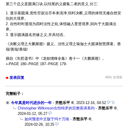
第三个总义是圆满口诀,以结尾的义摄集二者的意义,分三:
1. 显示基圆满,觉性空寂法尽本来清净,恒时决断,义理的体悟无修自然安
住的大境界。
2. 自性时时显现为四时法性之轮,体悟融入普贤境界,回向于大圆满法
界。
3. 显示圆满题名所缘之义,并具结语。
《决断义理之大鹏展翅》摄义。法性义理之瑜伽士大圆满智慧撰著。善
哉!善哉!善哉!
摘自《先哲遗书》中《龙钦绕绛全集》卷十一《大鹏展翅》。
»-PAGE 180--PAGE 187--PAGE 179-
发表回复
4051 次浏览
完整帖子：
今年真是时代进步的一年
-
齐愍乐平
,
2023-12-16, 04:52
Christopher Wilkinson古怛特罗的完整英译系列
-
齐愍乐平
,
2024-01-12, 05:27
如何预览中文版宁玛十万续
-
齐愍乐平
,
2024-02-26, 10:25