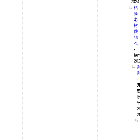
2024
枯
藤
老
树
昏
鸦
么
-
Ia
202
-
2