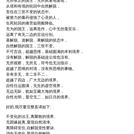
无所依止的国王，无所执著地显现，
从境和有境的轮回中自然解脱，
安住在三世不变的状态中。
被努力的毒药侵蚀了心灵的人，
生死轮回的痛苦如雨般降临。
无为的国王，远离造作，心中无丝毫安乐，
远离了有无二边的言说分别。
基解脱、道解脱、果解脱的状态中，
自然解脱的国王，三世不变。
不可言说，超越思维，基础圆满的本初境界，
没有解脱，解脱的基础连尘埃也没有。
无所观察，无所见，符号也无法指示，
超越了思维的对境，没有所思维的事物。
非有非无，非二非不二，
超越了四边，广大无边的境界。
自性任运圆满，无生的虚空境界，
无边无际，犹如宝藏大海的境界，
自性光明，显空无二，如日月的境界。
好的,我尽量完整直译如下:
不变化的法王,离聚散的境界,
无因缘超离,显现自然清净,
离障碍安住,自解脱觉性要诀,
消失于变化,显现自然解脱。