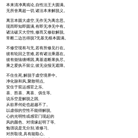
本来清净离戏论,自性法王大圆满。
无所舍离超一切,诸法本来解脱义。
离言本圆大虚空,无作无为离念思。
现而即知即圆满,有即无净无中有。
诸法破灭大空性,修而又修欲解脱,
常断二边岂得脱?无基无根本圆满。
不修空现有与无,若有所修见行在。
彼有轮回之苦难,若有诸法乘愿在。
彼有烦恼缠缚因,离基道断果执尽。
乘之爱执不留尘,彼无业报无遮障。
不住生死,解脱于虚空境界中。
净化脉和风,聚散明点,
安住于双运感官之乐,
喜、胜喜、离喜、俱生等,
说乐空是解脱之因,
从欲界何处也超越不了。
以虚假的空性不能得解脱,
心的光明性或感官门现起的
风的颜色、对境缘起明了等,
勉强说是无分别,谁修习,
对所取境,具有能取心,