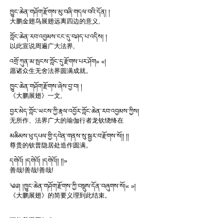
ཁྱུང་ཆེན་གཤོག་རྫོགས་མུ་བཞི་གདལ་བའི་དོན། །
大鹏金翅鸟展翅远离四边的意义,
ཀློང་ཆེན་རབ་འབྱམས་ངང་དུ་བཤད་པ་འདིས། །
以此宣说周遍广大法界,
འགྲོ་ཀུན་མ་སྤངས་ཀློང་དུ་རྫོགས་པར་ཤོག» «།
愿诸众生无舍法界圆满成就。
ཁྱུང་ཆེན་གཤོག་རྫོགས་ཞེས་བྱ་བ། །
《大鹏展翅》一文,
བྱར་མེད་ཀློང་ཡངས་ཀྱི་རྣལ་འབྱོར་ཀློང་ཆེན་རབ་འབྱམས་ཀྱིས།
无所作、法界广大的瑜伽行者龙钦绕绛在
མཆིམས་ཕུ་དཔལ་གྱི་དབེན་གནས་སུ་སྦྱར་བ་རྫོགས་སོ།། །།
尊贵的钦普隐居处造作圆满。
དགེའོ། །དགེའོ། །དགེའོ།། །།»
善哉!善哉!善哉!
༄༅། །ཁྱུང་ཆེན་གཤོག་རྫོགས་ཀྱི་བསྡུས་དོན་བཞུགས་སོ།« »།
《大鹏展翅》的简要义理到此结束。