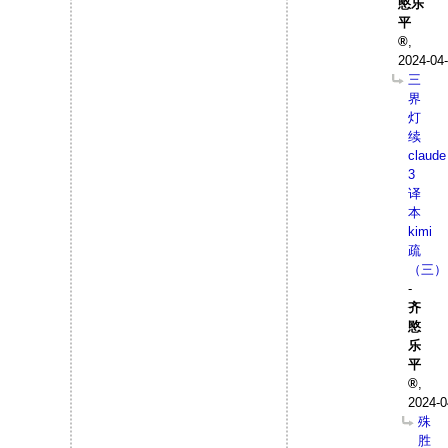
愍乐
平
,
2024-04-
三
界
灯
续
claude
3
译
本
kimi
疏
（三）
-
齐
愍
乐
平
,
2024-0
殊
胜