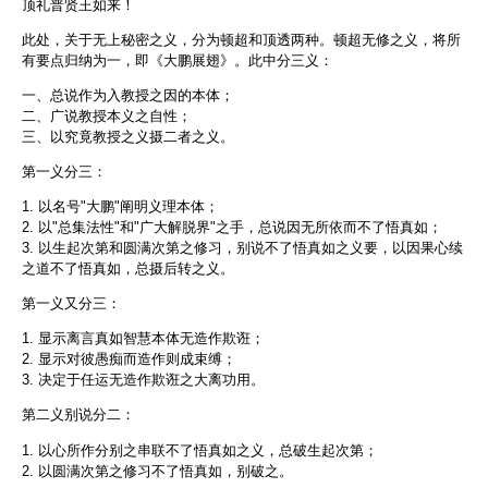
顶礼普贤王如来！
此处，关于无上秘密之义，分为顿超和顶透两种。顿超无修之义，将所
有要点归纳为一，即《大鹏展翅》。此中分三义：
一、总说作为入教授之因的本体；
二、广说教授本义之自性；
三、以究竟教授之义摄二者之义。
第一义分三：
1. 以名号"大鹏"阐明义理本体；
2. 以"总集法性"和"广大解脱界"之手，总说因无所依而不了悟真如；
3. 以生起次第和圆满次第之修习，别说不了悟真如之义要，以因果心续
之道不了悟真如，总摄后转之义。
第一义又分三：
1. 显示离言真如智慧本体无造作欺诳；
2. 显示对彼愚痴而造作则成束缚；
3. 决定于任运无造作欺诳之大离功用。
第二义别说分二：
1. 以心所作分别之串联不了悟真如之义，总破生起次第；
2. 以圆满次第之修习不了悟真如，别破之。