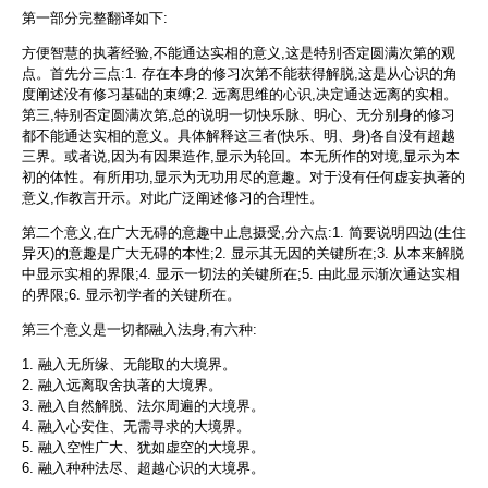
第一部分完整翻译如下:
方便智慧的执著经验,不能通达实相的意义,这是特别否定圆满次第的观
点。首先分三点:1. 存在本身的修习次第不能获得解脱,这是从心识的角
度阐述没有修习基础的束缚;2. 远离思维的心识,决定通达远离的实相。
第三,特别否定圆满次第,总的说明一切快乐脉、明心、无分别身的修习
都不能通达实相的意义。具体解释这三者(快乐、明、身)各自没有超越
三界。或者说,因为有因果造作,显示为轮回。本无所作的对境,显示为本
初的体性。有所用功,显示为无功用尽的意趣。对于没有任何虚妄执著的
意义,作教言开示。对此广泛阐述修习的合理性。
第二个意义,在广大无碍的意趣中止息摄受,分六点:1. 简要说明四边(生住
异灭)的意趣是广大无碍的本性;2. 显示其无因的关键所在;3. 从本来解脱
中显示实相的界限;4. 显示一切法的关键所在;5. 由此显示渐次通达实相
的界限;6. 显示初学者的关键所在。
第三个意义是一切都融入法身,有六种:
1. 融入无所缘、无能取的大境界。
2. 融入远离取舍执著的大境界。
3. 融入自然解脱、法尔周遍的大境界。
4. 融入心安住、无需寻求的大境界。
5. 融入空性广大、犹如虚空的大境界。
6. 融入种种法尽、超越心识的大境界。