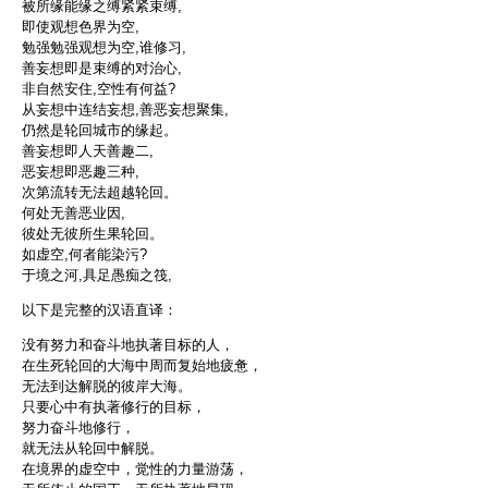
被所缘能缘之缚紧紧束缚,
即使观想色界为空,
勉强勉强观想为空,谁修习,
善妄想即是束缚的对治心,
非自然安住,空性有何益?
从妄想中连结妄想,善恶妄想聚集,
仍然是轮回城市的缘起。
善妄想即人天善趣二,
恶妄想即恶趣三种,
次第流转无法超越轮回。
何处无善恶业因,
彼处无彼所生果轮回。
如虚空,何者能染污?
于境之河,具足愚痴之筏,
以下是完整的汉语直译：
没有努力和奋斗地执著目标的人，
在生死轮回的大海中周而复始地疲惫，
无法到达解脱的彼岸大海。
只要心中有执著修行的目标，
努力奋斗地修行，
就无法从轮回中解脱。
在境界的虚空中，觉性的力量游荡，