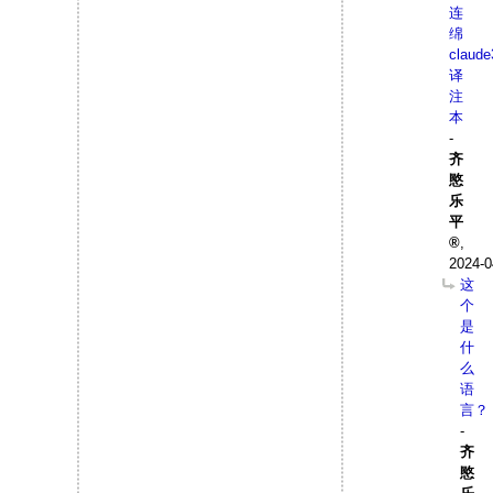
连
绵
claude
译
注
本
-
齐
愍
乐
平
,
2024-0
这
个
是
什
么
语
言？
-
齐
愍