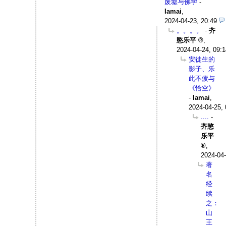
废墟与佛学
-
Iamai
,
2024-04-23, 20:49
。。。。
-
齐
愍乐平
,
2024-04-24, 09:1
安徒生的
影子、乐
此不疲与
《恰空》
-
Iamai
,
2024-04-25, 
....
-
齐愍
乐平
,
2024-04-
著
名
经
续
之：
山
王