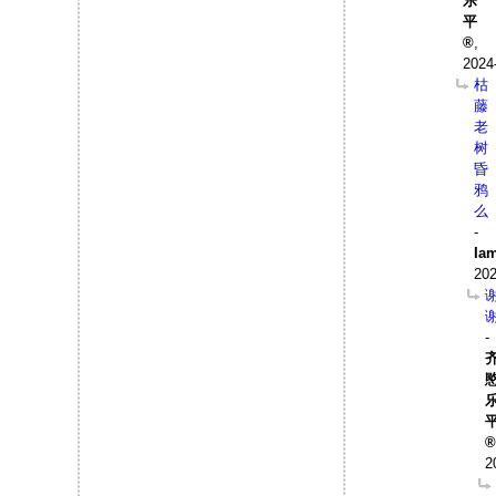
乐
平
,
2024
枯
藤
老
树
昏
鸦
么
-
Ia
202
-
2