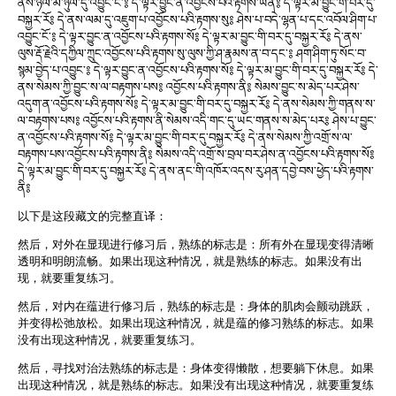
ནས་ཉལ་མ་ཉུལ་དུ་འབྱུང་ངོ་༔ དེ་ལྟར་བྱུང་ན་འབྱོངས་པའི་རྟགས་ཡིན༔ དེ་ལྟར་མ་བྱུང་གི་བར་དུ་
བསྐྱར་རོ༔ དེ་ནས་ལམ་དུ་འཇུག་པ་འབྱོངས་པའི་རྟགས་སུ༔ ཤེས་པ་བདེ་ལྷན་པ་དང་འབོལ་ཤིག་པ་
འབྱུང་ངོ་༔ དེ་ལྟར་བྱུང་ན་འབྱོངས་པའི་རྟགས་སོ༔ དེ་ལྟར་མ་བྱུང་གི་བར་དུ་བསྐྱར་རོ༔ དེ་ནས་
ལུས་རྡོ་རྗེའི་དཀྱིལ་ཀྲུང་འབྱོངས་པའི་རྟགས་སུ་ལུས་ཀྱི་ཤ་རྣམས་ན་བ་དང་༔ ཤག་ཤིག་ཏུ་སོང་བ་
སྙམ་བྱེད་པ་འབྱུང་༔ དེ་ལྟར་བྱུང་ན་འབྱོངས་པའི་རྟགས་སོ༔ དེ་ལྟར་མ་བྱུང་གི་བར་དུ་བསྐྱར་རོ༔ དེ་
ནས་སེམས་ཀྱི་བྱུང་ས་ལ་བརྟགས་པས༔ འབྱོངས་པའི་རྟགས་ནི༔ སེམས་བྱུང་ས་མེད་པར་ཤེས་
འདུག་ན་འབྱོངས་པའི་རྟགས་སོ༔ དེ་ལྟར་མ་བྱུང་གི་བར་དུ་བསྐྱར་རོ༔ དེ་ནས་སེམས་ཀྱི་གནས་ས་
ལ་བརྟགས་པས༔ འབྱོངས་པའི་རྟགས་ནི་སེམས་འདི་གང་དུ་ཡང་གནས་ས་མེད་པར༔ ཤེས་པ་བྱུང་
ན་འབྱོངས་པའི་རྟགས་སོ༔ དེ་ལྟར་མ་བྱུང་གི་བར་དུ་བསྐྱར་རོ༔ དེ་ནས་སེམས་ཀྱི་འགྲོ་ས་ལ་
བརྟགས་པས་འབྱོངས་པའི་རྟགས་ནི༔ སེམས་འདི་འགྲོ་ས་བྲལ་བར་ཤེས་ན་འབྱོངས་པའི་རྟགས་སོ༔
དེ་ལྟར་མ་བྱུང་གི་བར་དུ་བསྐྱར་རོ༔ དེ་ནས་ནང་གི་འཁོར་འདས་རུ་ཤན་དབྱེ་བས་ཕྱེད་པའི་རྟགས་
ནི༔
以下是这段藏文的完整直译：
然后，对外在显现进行修习后，熟练的标志是：所有外在显现变得清晰
透明和明朗流畅。如果出现这种情况，就是熟练的标志。如果没有出
现，就要重复练习。
然后，对内在蕴进行修习后，熟练的标志是：身体的肌肉会颤动跳跃，
并变得松弛放松。如果出现这种情况，就是蕴的修习熟练的标志。如果
没有出现这种情况，就要重复练习。
然后，寻找对治法熟练的标志是：身体变得懒散，想要躺下休息。如果
出现这种情况，就是熟练的标志。如果没有出现这种情况，就要重复练