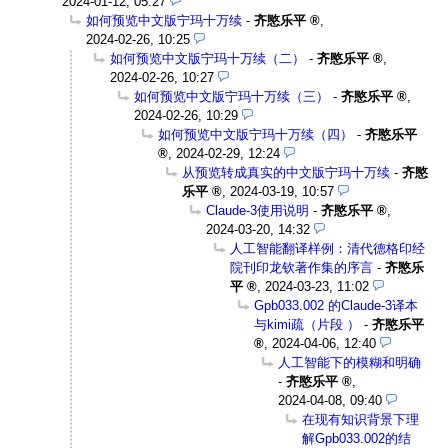
2024-01-12, 05:27
如何预览中文版宁玛十万续
-
齐愍乐平
,
2024-02-26, 10:25
如何预览中文版宁玛十万续（二）
-
齐愍乐平
,
2024-02-26, 10:27
如何预览中文版宁玛十万续（三）
-
齐愍乐平
,
2024-02-26, 10:29
如何预览中文版宁玛十万续（四）
-
齐愍乐平
,
2024-02-29, 12:24
从预览转成真实的中文版宁玛十万续
-
齐愍
乐平
,
2024-03-19, 10:57
Claude-3使用说明
-
齐愍乐平
,
2024-03-20, 14:32
人工智能翻译样例：清代德格印经
院刊印龙钦著作集的序言
-
齐愍乐
平
,
2024-03-23, 11:02
Gpb033.002 的Claude-3译本
与kimi疏（片段 ）
-
齐愍乐平
,
2024-04-06, 12:40
人工智能下的模糊和明确
-
齐愍乐平
,
2024-04-08, 09:40
在现有知识背景下理
解Gpb033.002的结