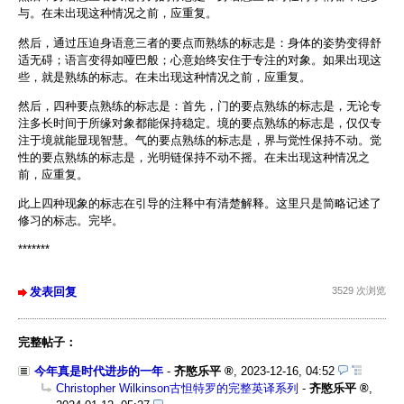
与。在未出现这种情况之前，应重复。
然后，通过压迫身语意三者的要点而熟练的标志是：身体的姿势变得舒
适无碍；语言变得如哑巴般；心意始终安住于专注的对象。如果出现这
些，就是熟练的标志。在未出现这种情况之前，应重复。
然后，四种要点熟练的标志是：首先，门的要点熟练的标志是，无论专
注多长时间于所缘对象都能保持稳定。境的要点熟练的标志是，仅仅专
注于境就能显现智慧。气的要点熟练的标志是，界与觉性保持不动。觉
性的要点熟练的标志是，光明链保持不动不摇。在未出现这种情况之
前，应重复。
此上四种现象的标志在引导的注释中有清楚解释。这里只是简略记述了
修习的标志。完毕。
*******
发表回复
3529 次浏览
完整帖子：
今年真是时代进步的一年
-
齐愍乐平
,
2023-12-16, 04:52
Christopher Wilkinson古怛特罗的完整英译系列
-
齐愍乐平
,