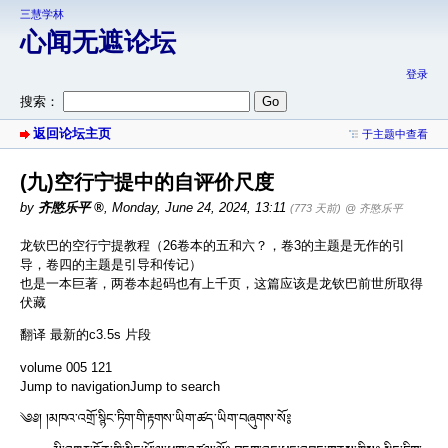
三慧学林
心闻无遮论坛
登录
搜索：
返回论坛主页
于主题中查看
(九)空行宁提中的自评价尺度
by
齐愍乐平
,
Monday, June 24, 2024, 13:11
(773 天前)
@ 齐愍乐平
龙钦巴的空行宁提教程（26卷本的五和六？，卷3的主题是无作的引
导，卷四的主题是引导和传记）
也是一本巨著，两卷本起码也有上千页，这篇应该是龙钦巴前世所取得
伏藏
翻译 最新的c3.5s 片段
volume 005 121
Jump to navigationJump to search
༄༅། །མཁའ་འགྲོ་སྙིང་ཏིག་གི་རྟགས་ཡིག་ཚད་ཡིག་བཞུགས་སོ༔