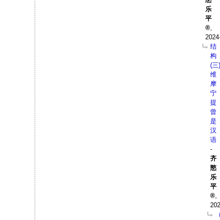
乐
平
,
2024
结
构
(三
维
摩
宁
提
曾
是
汉
语
-
齐
愍
乐
平
,
202