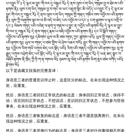
པ་འབྱུང་ངོ་༔ དེ་ལྟར་མ་བྱུང་གི་བར་དུ་བསྐྱར་རོ༔ དེ་ནས་ལུས་ངག་ཡིད་གསུམ་བྱ་བ་ཐེངས་པའི་
རྟགས་ནི༔ ལུས་ངག་ཡིད་གསུམ་བྱ་བ་གང་ལ་ཡང་འཇུག་སྙིང་མི་འདོད་པ་འབྱུང་ངོ་༔ དེ་ལྟར་མ་
བྱུང་གི་བར་དུ་བསྐྱར་རོ༔ དེ་ནས་ལུས་ངག་ཡིད་གསུམ་གྱི་གནད་གཟིར་བས་འབྱོངས་པའི་རྟགས་
ནི༔ ལུས་ཀྱི་བཞུགས་སྟངས་ལ་མི་བདེ་བ་མེད་པར་འབྱོངས་པ་དང་༔ ངག་ལྐུགས་པ་ལྟར་འགྲོ་བ་
དང་༔ སེམས་གཏད་པའི་འབེན་ལ་རྟག་ཏུ་གནས་པ་བྱུང་ན་འབྱོར་པའི་རྟགས་སོ༔ དེ་ལྟར་མ་བྱུང་
གི་བར་དུ་བསྐྱར་རོ༔ དེ་ནས་གནད་རྣམ་པ་བཞི་འབྱོངས་པའི་རྟགས་ནི༔ དང་པོ་སྒོའི་གནད་
འབྱོངས་པའི་རྟགས་སུ༔ དམིགས་ཡུལ་ལ་ཇི་ཙམ་གཏད་ཀྱང་ཚུགས་པའོ༔ ཡུལ་གྱི་གནད་འབྱོངས་
པའི་རྟགས་སུ༔ ཡུལ་ལ་གཏད་པ་ཙམ་གྱིས་ཡེ་ཤེས་འཆར་བའོ༔ རླུང་གི་གནད་འབྱོངས་པའི་རྟགས་
སུ༔ དབྱིངས་རིག་གཡོ་འགུལ་མེད་པར་སྡོད་པའོ༔ རིག་པའི་གནད་འབྱོངས་པའི་རྟགས་སུ༔ ལུ་གུ་
རྒྱུད་འགུལ་འཕྲེག་མེད་པར་སྡོད་པའོ༔ དེ་ལྟར་མ་བྱུང་གི་བར་དུ་བསྐྱར་རོ༔ དེ་ཡན་ཆད་སྣང་བ་
བཞིའི་རྟགས་ནི་ཁྲིད་ཀྱི་ཏི་ཀ་ན་གསལ་ལོ༔ ཉམས་སུ་ལེན་པའི་རྟགས་ཡིག་ཟུར་ཙམ་བཀོད་པའོ༔
རྫོགས་སོ༔
以下是该藏文段落的完整直译：
身语意三者的普通意识停止时，这是区分的标志。在未出现这种情况之
前，应重复。
然后，身语意三者回归正常状态的标志是：身体回归正常状态，保持不
动；语言回归正常状态，不想说话；意识回归正常状态，不想参与世俗
事务。在未出现这种情况之前，应重复。
然后，身语意三者恢复的标志是：身语意三者不愿意脱离善行。在未出
现这种情况之前，应重复。
然后，身语意三者厌倦行为的标志是：身语意三者对任何事情都不想参