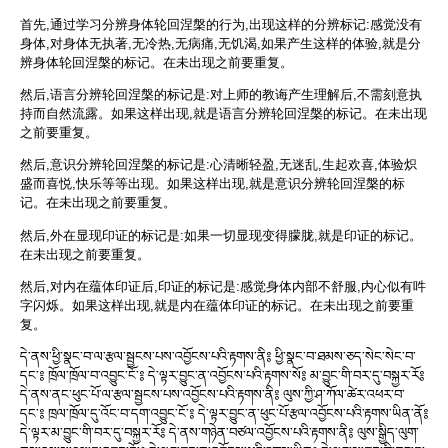
首先,通过学习分辨身体轮回涅槃的行为,出现这样的分辨标记:感觉没有
身体,对身体无执著,无冷热,无病痛,无饥渴,如果产生这样的体验,就是分
辨身体轮回涅槃的标记。在未出现之前要重复。
然后,语言分辨轮回涅槃的标记是:对上师的教诲产生理解后,不需刻意执
持而自然流露。如果这样出现,就是语言分辨轮回涅槃的标记。在未出现
之前要重复。
然后,意识分辨轮回涅槃的标记是:心清晰轻盈,无迷乱,生起欢喜,体验炽
盛而喜悦,快乐等等出现。如果这样出现,就是意识分辨轮回涅槃的标
记。在未出现之前要重复。
然后,外在显现印证的标记是:如果一切显现变得朦胧,就是印证的标记。
在未出现之前要重复。
然后,对内在蕴体印证后,印证的标记是:感觉身体内部不舒服,内心似有吽
字闪烁。如果这样出现,就是内在蕴体印证的标记。在未出现之前要重
复。
དེ་ནས་ཕྱི་སྣང་བ་ལ་རྩལ་སྦྱངས་པས་འབྱོངས་པའི་རྟགས་ནི༔ ཕྱི་སྣང་བ་ཐམས་ཅད་སེང་སེང་བ་
དང་༔ ཁྲོལ་ཁྲོལ་བ་འབྱུང་ངོ་༔ དེ་ལྟར་བྱུང་ན་འབྱོངས་པའི་རྟགས་སོ༔ མ་བྱུང་གི་བར་དུ་བསྐྱར་རོ༔
དེ་ནས་ནང་ཕུང་པོ་ལ་རྩལ་སྦྱངས་པས་འབྱོངས་པའི་རྟགས་ནི༔ ལུས་ཀྱི་ཤ་ཀོལ་ཚེར་འཕར་བ་
དང་༔ ཁྲལ་ཁྲོལ་དུ་འོང་བ་དག་འབྱུང་ངོ་༔ དེ་ལྟར་བྱུང་ན་ཕུང་པོ་རྩལ་འབྱོངས་པའི་རྟགས་ཡིན་ནོ༔
དེ་ལྟར་མ་བྱུང་གི་བར་དུ་བསྐྱར་རོ༔ དེ་ནས་གཉེན་བཙལ་འབྱོངས་པའི་རྟགས་ནི༔ ལུས་སྒྱིད་ལུག་