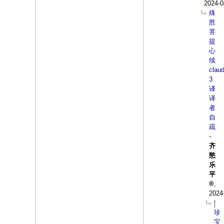
2024-0
殊
胜
菩
提
心
续
clau
3
译
译
者
自
疏
-
齐
愍
乐
平
,
2024
།
珍
宝