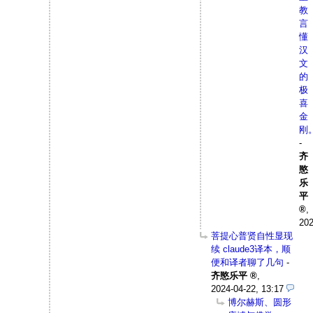
教
言
懂
汉
文
的
极
喜
金
刚
-
齐
愍
乐
平
,
202
菩提心普贤自性显现
续 claude3译本，顺
便和译者聊了几句
-
齐愍乐平
,
2024-04-22, 13:17
博尔赫斯、圆形