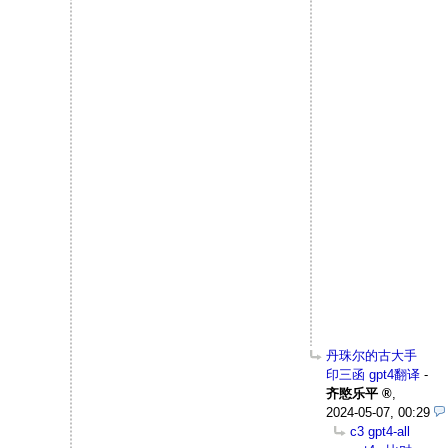
丹珠尔的古大手
印三函 gpt4翻译
-
齐愍乐平
,
2024-05-07, 00:29
c3 gpt4-all