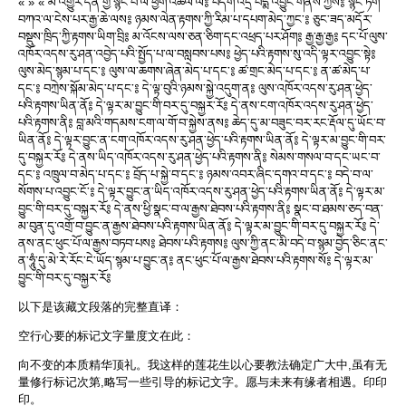
« » « མི་འགྱུར་དོན་གྱི་སྙིང་པོ་ལ་ཕྱག་འཚལ་ལོ༔ བདག་འདྲ་པདྨ་འབྱུང་གནས་ཀྱིས༔ སྙིང་ཏིག་
བཀའ་ལ་ངེས་པར་རྒྱ་ཆེ་ལས༔ ཉམས་ལེན་རྟགས་ཀྱི་རིམ་པ་དཔག་མེད་ཀྱང་༔ ཅུང་ཟད་མདོར་
བསྡུས་ཁྲིད་ཀྱི་རྟགས་ཡིག་བྲི༔ མ་འོངས་ལས་ཅན་ཅིག་དང་འཕྲད་པར་ཤོག༔ རྒྱ་རྒྱ་རྒྱ༔ དང་པོ་ལུས་
འཁོར་འདས་རུ་ཤན་འབྱེད་པའི་སྤྱོད་པ་ལ་བསླབས་པས༔ ཕྱེད་པའི་རྟགས་སུ་འདི་ལྟར་འབྱུང་སྟེ༔
ལུས་མེད་སྙམ་པ་དང་༔ ལུས་ལ་ཆགས་ཞེན་མེད་པ་དང་༔ ཚ་གྲང་མེད་པ་དང་༔ ན་ཚ་མེད་པ་
དང་༔ བཀྲེས་སྐོམ་མེད་པ་དང་༔ དེ་ལྟ་བུའི་ཉམས་སྐྱེ་འདུག་ན༔ ལུས་འཁོར་འདས་རུ་ཤན་ཕྱེད་
པའི་རྟགས་ཡིན་ནོ༔ དེ་ལྟར་མ་བྱུང་གི་བར་དུ་བསྐྱར་རོ༔ དེ་ནས་ངག་འཁོར་འདས་རུ་ཤན་ཕྱེད་
པའི་རྟགས་ནི༔ བླ་མའི་གདམས་ངག་ལ་གོ་བ་སྐྱེས་ནས༔ ཆེད་དུ་མ་བཟུང་བར་རང་རྡོལ་དུ་ཡོང་བ་
ཡིན་ནོ༔ དེ་ལྟར་བྱུང་ན་ངག་འཁོར་འདས་རུ་ཤན་ཕྱེད་པའི་རྟགས་ཡིན་ནོ༔ དེ་ལྟར་མ་བྱུང་གི་བར་
དུ་བསྐྱར་རོ༔ དེ་ནས་ཡིད་འཁོར་འདས་རུ་ཤན་ཕྱེད་པའི་རྟགས་ནི༔ སེམས་གསལ་བ་དང་ཡང་བ་
དང་༔ འཁྲུལ་བ་མེད་པ་དང་༔ བྲོད་པ་སྐྱེ་བ་དང་༔ ཉམས་འབར་ཞིང་དགའ་བ་དང་༔ བདེ་བ་ལ་
སོགས་པ་འབྱུང་ངོ་༔ དེ་ལྟར་བྱུང་ན་ཡིད་འཁོར་འདས་རུ་ཤན་ཕྱེད་པའི་རྟགས་ཡིན་ནོ༔ དེ་ལྟར་མ་
བྱུང་གི་བར་དུ་བསྐྱར་རོ༔ དེ་ནས་ཕྱི་སྣང་བ་ལ་རྒྱས་ཐེབས་པའི་རྟགས་ནི༔ སྣང་བ་ཐམས་ཅད་བན་
མ་བུན་དུ་འགྲོ་བ་བྱུང་ན་རྒྱས་ཐེབས་པའི་རྟགས་ཡིན་ནོ༔ དེ་ལྟར་མ་བྱུང་གི་བར་དུ་བསྐྱར་རོ༔ དེ་
ནས་ནང་ཕུང་པོ་ལ་རྒྱས་བཏབ་པས༔ ཐེབས་པའི་རྟགས༔ ལུས་ཀྱི་ནང་མི་བདེ་བ་སྙམ་བྱེད་ཅིང་ནང་
ན་ཧཱུཾ་དུ་མེ་རེ་རོང་ངེ་ཡོད་སྙམ་པ་བྱུང་ན༔ ནང་ཕུང་པོ་ལ་རྒྱས་ཐེབས་པའི་རྟགས་སོ༔ དེ་ལྟར་མ་
བྱུང་གི་བར་དུ་བསྐྱར་རོ༔
以下是该藏文段落的完整直译：
空行心要的标记文字量度文在此：
向不变的本质精华顶礼。我这样的莲花生以心要教法确定广大中,虽有无
量修行标记次第,略写一些引导的标记文字。愿与未来有缘者相遇。印印
印。