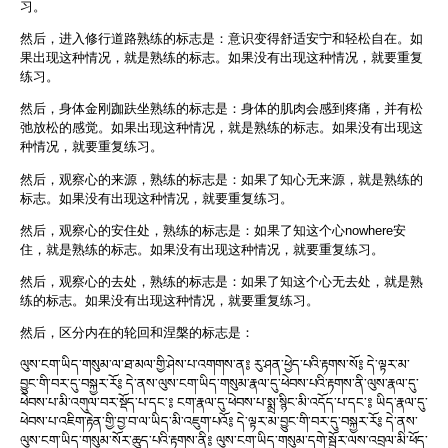
习。
然后，进入修行道路熟练的标志是：意识变得舒适安宁和轻松自在。如
果出现这种情况，就是熟练的标志。如果没有出现这种情况，就要重复
练习。
然后，身体金刚跏趺坐熟练的标志是：身体的肌肉会感到疼痛，并有松
弛放松的感觉。如果出现这种情况，就是熟练的标志。如果没有出现这
种情况，就要重复练习。
然后，观察心的来源，熟练的标志是：如果了知心无来源，就是熟练的
标志。如果没有出现这种情况，就要重复练习。
然后，观察心的安住处，熟练的标志是：如果了知这个心nowhere安
住，就是熟练的标志。如果没有出现这种情况，就要重复练习。
然后，观察心的去处，熟练的标志是：如果了知这个心无去处，就是熟
练的标志。如果没有出现这种情况，就要重复练习。
然后，区分内在的轮回和涅槃的标志是：
ལུས་ངག་ཡིད་གསུམ་ལ་ཐ་མལ་གྱི་ཤེས་པ་འགགས་ན༔ རུ་ཤན་ཕྱེད་པའི་རྟགས་སོ༔ དེ་ལྟར་མ་
བྱུང་གི་བར་དུ་བསྐྱར་རོ༔ དེ་ནས་ལུས་ངག་ཡིད་གསུམ་རྣལ་དུ་ཕེབས་པའི་རྟགས་ནི་ལུས་རྣལ་དུ་
ཕེབས་པ་མི་འགུལ་བར་སྡོད་པ་དང་༔ ངག་རྣལ་དུ་ཕེབས་པ་སྨྲ་སྙིང་མི་འདོད་པ་དང་༔ ཡིད་རྣལ་དུ་
ཕེབས་པ་འཇིག་རྟེན་གྱི་བྱ་བ་ལ་ཡིད་མི་འཇུག་པའོ༔ དེ་ལྟར་མ་བྱུང་གི་བར་དུ་བསྐྱར་རོ༔ དེ་ནས་
ལུས་ངག་ཡིད་གསུམ་སོར་ཆུད་པའི་རྟགས་ནི༔ ལུས་ངག་ཡིད་གསུམ་དགེ་སྦྱོར་ལས་འབྲལ་མི་ཕོད་