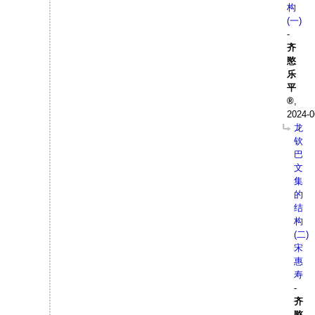
构
(一)
-
齐
愍
乐
平
,
2024-0
龙
钦
巴
文
集
的
结
构
(二)
宋
惠
寿
-
齐
愍