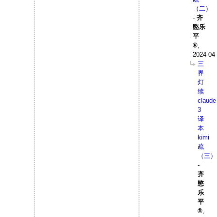
（二）
-
齐
愍乐
平
,
2024-04-
三
界
灯
续
claude
3
译
本
kimi
疏
（三）
-
齐
愍
乐
平
,