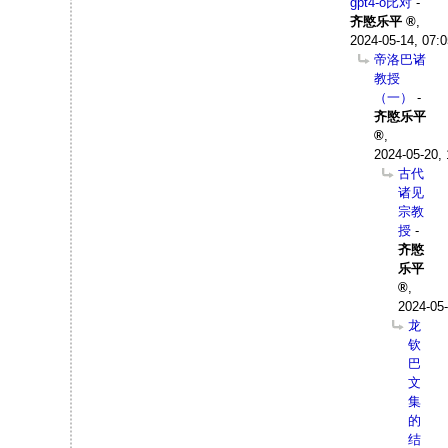
gpt4-o比对
-
齐愍乐平
,
2024-05-14, 07:0
帝洛巴诸
教授
（一）
-
齐愍乐平
,
2024-05-20, 
古代
诸见
宗教
授
-
齐愍
乐平
,
2024-05-
龙
钦
巴
文
集
的
结