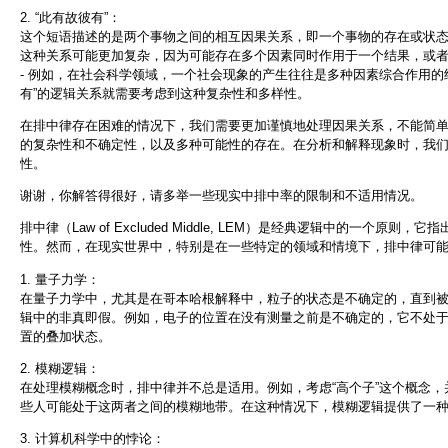
2. “此有故彼有”：
这个短语描述的是两个事物之间的相互因果关系，即一个事物的存在或状
这种关系可能更加复杂，因为可能存在多个因素同时作用于一个结果，或
- 例如，在社会科学领域，一个社会现象的产生往往是多种因素综合作用的
有”的逻辑关系就需要考虑到这种复杂性和多样性。
在排中律存在困难的情况下，我们需要更加谨慎地处理因果关系，不能简
的复杂性和不确定性，以及多种可能性的存在。在分析和解释现象时，我
性。
谢谢，你解答得很好，请多举一些现实中排中率的限制和不适用情况。
排中律（Law of Excluded Middle, LEM）是经典逻辑中的一
性。然而，在现实世界中，特别是在一些特定的领域和情境下，排中律可
1. 量子力学：
在量子力学中，尤其是在哥本哈根解释中，粒子的状态是不确定的，直到
辑中的非真即假。例如，电子的位置在没有测量之前是不确定的，它不处
置的叠加状态。
2. 模糊逻辑：
在处理模糊概念时，排中律并不总是适用。例如，考虑“高个子”这个概念，并
些人可能处于这两者之间的模糊地带。在这种情况下，模糊逻辑提供了一
3. 计算机科学中的悖论：