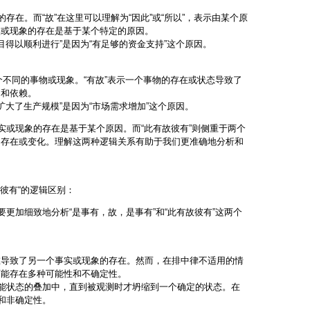
存在。而“故”在这里可以理解为“因此”或“所以”，表示由某个原
实或现象的存在是基于某个特定的原因。
目得以顺利进行”是因为“有足够的资金支持”这个原因。
个不同的事物或现象。“有故”表示一个事物的存在或状态导致了
响和依赖。
扩大了生产规模”是因为“市场需求增加”这个原因。
实或现象的存在是基于某个原因。而“此有故彼有”则侧重于两个
的存在或变化。理解这两种逻辑关系有助于我们更准确地分析和
彼有“的逻辑区别：
，我们需要更加细致地分析“是事有，故，是事有”和“此有故彼有”这两个
在导致了另一个事实或现象的存在。然而，在排中律不适用的情
可能存在多种可能性和不确定性。
可能状态的叠加中，直到被观测时才坍缩到一个确定的状态。在
和非确定性。