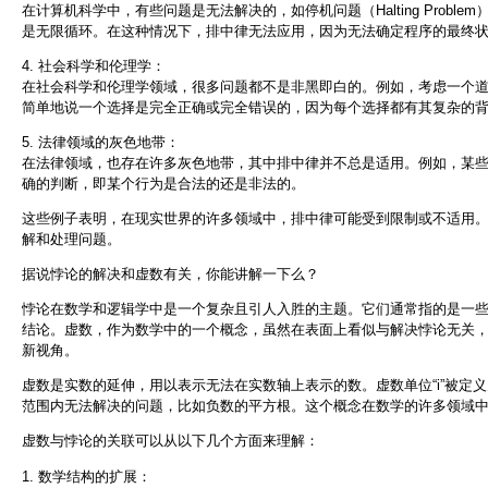
在计算机科学中，有些问题是无法解决的，如停机问题（Halting Prob
是无限循环。在这种情况下，排中律无法应用，因为无法确定程序的最终
4. 社会科学和伦理学：
在社会科学和伦理学领域，很多问题都不是非黑即白的。例如，考虑一个
简单地说一个选择是完全正确或完全错误的，因为每个选择都有其复杂的
5. 法律领域的灰色地带：
在法律领域，也存在许多灰色地带，其中排中律并不总是适用。例如，某
确的判断，即某个行为是合法的还是非法的。
这些例子表明，在现实世界的许多领域中，排中律可能受到限制或不适用
解和处理问题。
据说悖论的解决和虚数有关，你能讲解一下么？
悖论在数学和逻辑学中是一个复杂且引人入胜的主题。它们通常指的是一
结论。虚数，作为数学中的一个概念，虽然在表面上看似与解决悖论无关
新视角。
虚数是实数的延伸，用以表示无法在实数轴上表示的数。虚数单位“i”被定义为-1
范围内无法解决的问题，比如负数的平方根。这个概念在数学的许多领域
虚数与悖论的关联可以从以下几个方面来理解：
1. 数学结构的扩展：