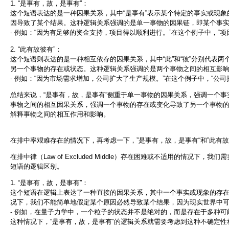
1. “是事有，故，是事有”：
这个短语表达的是一种因果关系，其中“是事有”表示某个特定的事实或现象的
因导致了某个结果。这种逻辑关系强调的是单一事物的因果链，即某个事
- 例如：“因为有足够的资金支持，项目得以顺利进行。”在这个例子中，“项
2. “此有故彼有”：
这个短语则表达的是一种相互依存的因果关系，其中“此”和“彼”分别代表两
另一个事物的存在或状态。这种逻辑关系强调的是两个事物之间的相互影
- 例如：“因为市场需求增加，公司扩大了生产规模。”在这个例子中，“公司
总结来说，“是事有，故，是事有”侧重于单一事物的因果关系，强调一个事
事物之间的相互因果关系，强调一个事物的存在或变化导致了另一个事物
解释事物之间的相互作用和影响。
在排中率艰难存在的情况下，再考虑一下，”是事有，故，是事有“和”此有故
在排中律（Law of Excluded Middle）存在困难或不适用的情况下
短语的逻辑区别。
1. “是事有，故，是事有”：
这个短语在逻辑上表达了一种直接的因果关系，其中一个事实或现象的存
况下，我们不能简单地假定某个原因必然导致某个结果，因为现实世界中
- 例如，在量子力学中，一个粒子的状态并不是绝对的，而是存在于多种
这种情况下，“是事有，故，是事有”的逻辑关系就需要考虑到这种不确定性