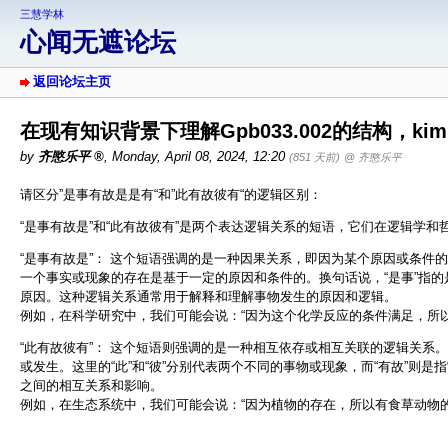
三慧学林
心闻无遮论坛
返回论坛主页
在现有知识背景下理解Gpb033.002的结构，kim
by
齐愍乐平
,
Monday, April 08, 2024, 12:20
(851 天前)
@ 齐愍乐平
请区分”是事有故是是有“和”此有故彼有“的逻辑区别：
“是事有故是”和“此有故彼有”是两个表达逻辑关系的短语，它们在逻辑学
“是事有故是”： 这个短语强调的是一种因果关系，即因为某个原因或条件
一个事实或现象的存在是基于一定的原因和条件的。换句话说，“是事”指的
原因。这种逻辑关系通常用于解释和理解事物发生的原因和逻辑。
例如，在科学研究中，我们可能会说：“因为这个化学反应的条件满足，所以
“此有故彼有”： 这个短语则强调的是一种相互依存或相互关联的逻辑关系
或发生。这里的“此”和“彼”分别代表两个不同的事物或现象，而“有故”则
之间的相互关系和影响。
例如，在生态系统中，我们可能会说：“因为植物的存在，所以有食草动物的