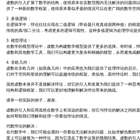
虚数的引入扩展了数学的结构，使得原本在实数范围内无法解决的问题得以
供了一种新的数学框架，使得原本看似矛盾的情况可以在更广阔的数学空
2. 多值逻辑：
在逻辑学中，悖论往往出现在二值逻辑（即命题只有真或假两种值）的框
传统的真/假二分法，考虑更多的逻辑可能性。这种多值逻辑为处理悖论提
3. 模型理论：
在数学的模型理论中，虚数为构建数学模型提供了更多的选择。有时候，
虚数和其他数学工具，我们可以构建更为复杂和精确的模型，从而避免或
4. 非欧几何：
虚数在非欧几何（如双曲几何）中的应用也为我们提供了处理悖论的启示
们对于空间和形状的理解可以超越传统的框架。类似地，面对悖论时，我
虽然虚数本身并不直接解决悖论，但它的引入和发展为我们提供了一种思
结构和逻辑框架，我们可以更好地理解和解决悖论带来的挑战。
请举一些实际的例子，谢谢。
虚数的引入和应用虽然在数学上有深远的影响，但它与悖论的解决之间的
如何帮助我们理解和处理一些看似悖论的情况。
代数悖论的解决：
在代数学中，我们可能会遇到一些看似无法解决的问题，比如求解负数的
度上可以被视为一种悖论，因为它违反了数学运算的预期结果。虚数的引