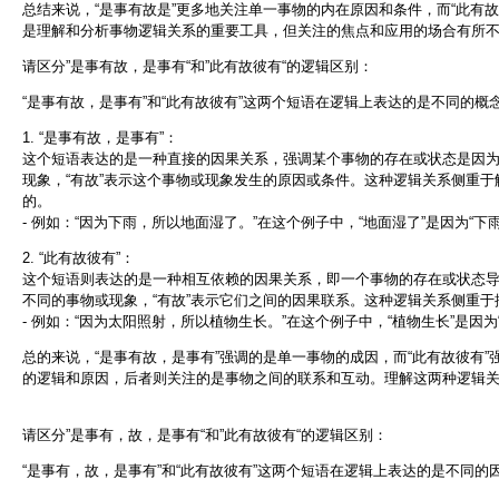
总结来说，“是事有故是”更多地关注单一事物的内在原因和条件，而“此有
是理解和分析事物逻辑关系的重要工具，但关注的焦点和应用的场合有所
请区分”是事有故，是事有“和”此有故彼有“的逻辑区别：
“是事有故，是事有”和“此有故彼有”这两个短语在逻辑上表达的是不同的概
1. “是事有故，是事有”：
这个短语表达的是一种直接的因果关系，强调某个事物的存在或状态是因为
现象，“有故”表示这个事物或现象发生的原因或条件。这种逻辑关系侧重
的。
- 例如：“因为下雨，所以地面湿了。”在这个例子中，“地面湿了”是因为“下
2. “此有故彼有”：
这个短语则表达的是一种相互依赖的因果关系，即一个事物的存在或状态导致
不同的事物或现象，“有故”表示它们之间的因果联系。这种逻辑关系侧重
- 例如：“因为太阳照射，所以植物生长。”在这个例子中，“植物生长”是因为
总的来说，“是事有故，是事有”强调的是单一事物的成因，而“此有故彼有
的逻辑和原因，后者则关注的是事物之间的联系和互动。理解这两种逻辑
请区分”是事有，故，是事有“和”此有故彼有“的逻辑区别：
“是事有，故，是事有”和“此有故彼有”这两个短语在逻辑上表达的是不同的