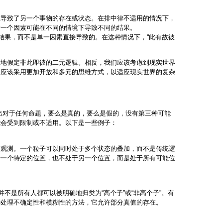
态导致了另一个事物的存在或状态。在排中律不适用的情况下，
者一个因素可能在不同的情境下导致不同的结果。
结果，而不是单一因素直接导致的。在这种情况下，“此有故彼
单地假定非此即彼的二元逻辑。相反，我们应该考虑到现实世界
们应该采用更加开放和多元的思维方式，以适应现实世界的复杂
个原则，它指出对于任何命题，要么是真的，要么是假的，没有第三种可能
能会受到限制或不适用。以下是一些例子：
被观测。一个粒子可以同时处于多个状态的叠加，而不是传统逻
于一个特定的位置，也不处于另一个位置，而是处于所有可能位
不是所有人都可以被明确地归类为“高个子”或“非高个子”。有
种处理不确定性和模糊性的方法，它允许部分真值的存在。