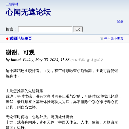
三慧学林
心闻无遮论坛
登录
搜索：
返回论坛主页
于主题中查看
谢谢。可观
by
Iamai
,
Friday, May 03, 2024, 11:38
(826 天前)
@ 齐愍乐平
这个舞蹈还比较好看。（另，有空可瞅瞅查尔斯顿舞，主要可督促锻
炼身体）
由此您推荐的先进舞蹈——————
或许，平时忙碌，没有太多时间修止观与定的，可随时随地拟此起观，
当然，最好须座上基础体验与功夫为底，亦不排除个别心净行者心底
已具，则自当宽裕。
无论何时何地。心地外放。与所处外境合。
十方，观者身内外，皆有天体（字面天体义、人体、建筑、万物诸形
皆可）运行。