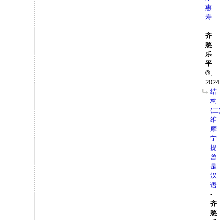
惠
寿
-
齐
愍
乐
平
,
2024
结
构
(三
维
摩
宁
提
曾
是
汉
语
-
齐
愍