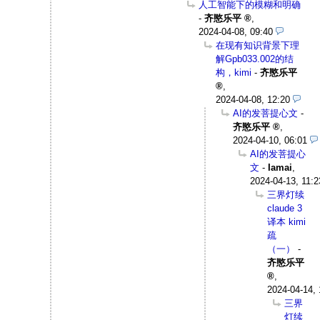
人工智能下的模糊和明确
-
齐愍乐平
,
2024-04-08, 09:40
在现有知识背景下理
解Gpb033.002的结
构，kimi
-
齐愍乐平
,
2024-04-08, 12:20
AI的发菩提心文
-
齐愍乐平
,
2024-04-10, 06:01
AI的发菩提心
文
-
Iamai
,
2024-04-13, 11:2
三界灯续
claude 3
译本 kimi
疏
（一）
-
齐愍乐平
,
2024-04-14, 
三界
灯续