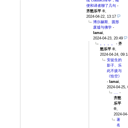
续 claude3译本，顺
便和译者聊了几句
-
齐愍乐平
,
2024-04-22, 13:17
博尔赫斯、圆形
废墟与佛学
-
Iamai
,
2024-04-23, 20:49
。。。。
-
齐
愍乐平
,
2024-04-24, 09:1
安徒生的
影子、乐
此不疲与
《恰空》
-
Iamai
,
2024-04-25, 
....
-
齐愍
乐平
,
2024-04-
著
名