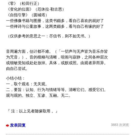
《零》（松田行正）
《变化的位面》（厄休拉·勒古恩）
《自指引擎》（圆城塔）
一些佛像书籍与图册，这类书颇多，看自己喜欢的就好了
一些禅诗与公案故事，这两类颇多，看与自己有缘的好了
（仅供参考的意思之一：尽信书，则不如无书。）
音周遍方面，估计都不难。（「一切声与无声皆为音乐亦皆
为咒音」）。音的模糊与清晰，喧闹与寂静，之间各种层次
或细敏觉知或处处放掉。具体，或默或照。由观者异而异。
由自己尝试。
小结小结：
一，取个观名：无关观。
二，要旨：认知、行为与情绪等等。清晰它们。感受它们。
观与观的。独立、互渗、互融。无二。
『 注：以上见者随缘取用 。』
发表回复
3883 次浏览