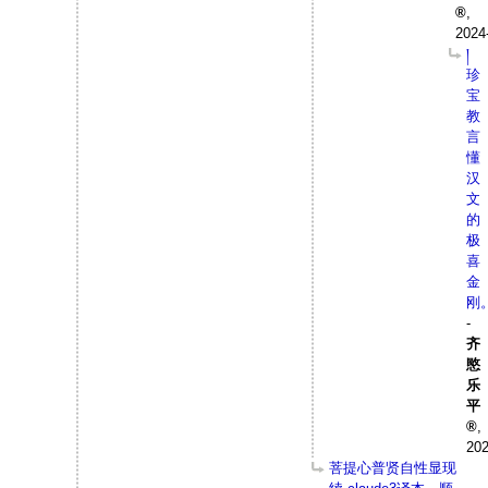
,
2024
།
珍
宝
教
言
懂
汉
文
的
极
喜
金
刚
-
齐
愍
乐
平
,
202
菩提心普贤自性显现