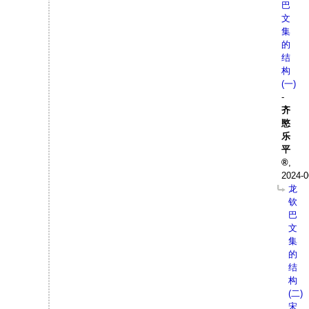
巴
文
集
的
结
构
(一)
-
齐
愍
乐
平
,
2024-0
龙
钦
巴
文
集
的
结
构
(二)
宋