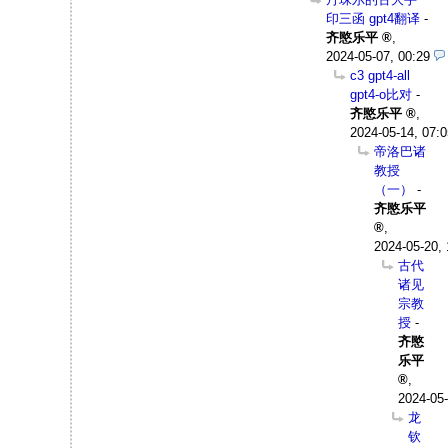
印三函 gpt4翻译
-
齐愍乐平
,
2024-05-07, 00:29
c3 gpt4-all
gpt4-o比对
-
齐愍乐平
,
2024-05-14, 07:0
帝洛巴诸
教授
（一）
-
齐愍乐平
,
2024-05-20, 
古代
诸见
宗教
授
-
齐愍
乐平
,
2024-05-
龙
钦