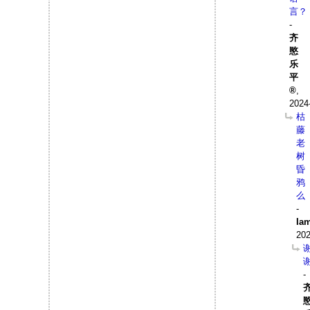
言？
-
齐
愍
乐
平
,
2024
枯
藤
老
树
昏
鸦
么
-
Ia
202
-