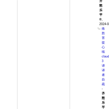
齐
愍
乐
平
,
2024-0
殊
胜
菩
提
心
续
clau
3
译
译
者
自
疏
-
齐
愍
乐
平