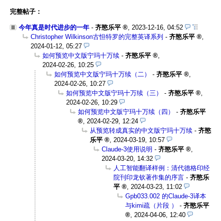
完整帖子：
今年真是时代进步的一年
-
齐愍乐平
,
2023-12-16, 04:52
Christopher Wilkinson古怛特罗的完整英译系列
-
齐愍乐平
,
2024-01-12, 05:27
如何预览中文版宁玛十万续
-
齐愍乐平
,
2024-02-26, 10:25
如何预览中文版宁玛十万续（二）
-
齐愍乐平
,
2024-02-26, 10:27
如何预览中文版宁玛十万续（三）
-
齐愍乐平
,
2024-02-26, 10:29
如何预览中文版宁玛十万续（四）
-
齐愍乐平
,
2024-02-29, 12:24
从预览转成真实的中文版宁玛十万续
-
齐愍
乐平
,
2024-03-19, 10:57
Claude-3使用说明
-
齐愍乐平
,
2024-03-20, 14:32
人工智能翻译样例：清代德格印经
院刊印龙钦著作集的序言
-
齐愍乐
平
,
2024-03-23, 11:02
Gpb033.002 的Claude-3译本
与kimi疏（片段 ）
-
齐愍乐平
,
2024-04-06, 12:40