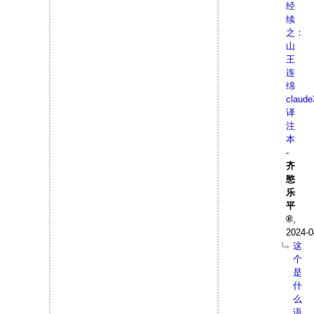
经
续
之：
山
王
连
绵
claude
译
注
本
-
齐
愍
乐
平
,
2024-0
这
个
是
什
么
语