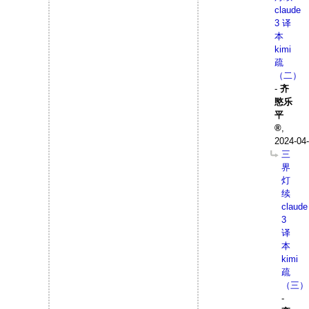
claude
3 译
本
kimi
疏
（二）
-
齐
愍乐
平
,
2024-04-
三
界
灯
续
claude
3
译
本
kimi
疏
（三）
-