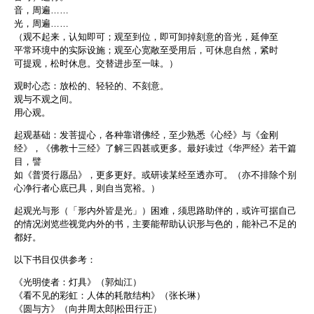
音，周遍……
光，周遍……
（观不起来，认知即可；观至到位，即可卸掉刻意的音光，延伸至
平常环境中的实际设施；观至心宽敞至受用后，可休息自然，紧时
可提观，松时休息。交替进步至一味。）
观时心态：放松的、轻轻的、不刻意。
观与不观之间。
用心观。
起观基础：发菩提心，各种靠谱佛经，至少熟悉《心经》与《金刚
经》，《佛教十三经》了解三四甚或更多。最好读过《华严经》若干篇
目，譬
如《普贤行愿品》，更多更好。或研读某经至透亦可。（亦不排除个别
心净行者心底已具，则自当宽裕。）
起观光与形（「形内外皆是光」）困难，须思路助伴的，或许可据自己
的情况浏览些视觉内外的书，主要能帮助认识形与色的，能补己不足的
都好。
以下书目仅供参考：
《光明使者：灯具》（郭灿江）
《看不见的彩虹：人体的耗散结构》（张长琳）
《圆与方》（向井周太郎|松田行正）