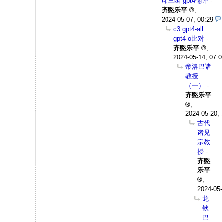
印三函 gpt4翻译
-
齐愍乐平
,
2024-05-07, 00:29
c3 gpt4-all
gpt4-o比对
-
齐愍乐平
,
2024-05-14, 07:0
帝洛巴诸
教授
（一）
-
齐愍乐平
,
2024-05-20, 
古代
诸见
宗教
授
-
齐愍
乐平
,
2024-05-
龙
钦
巴