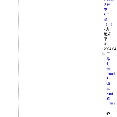
3 译
本
kimi
疏
（二）
-
齐
愍乐
平
,
2024-04-
三
界
灯
续
claude
3
译
本
kimi
疏
（三）
-
齐