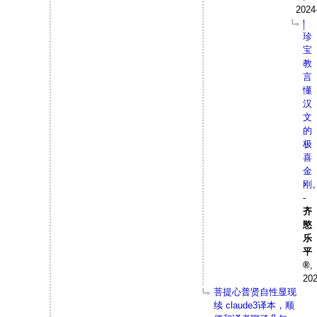
2024
།
珍
宝
教
言
懂
汉
文
的
极
喜
金
刚
-
齐
愍
乐
平
,
202
菩提心普贤自性显现
续 claude3译本，顺