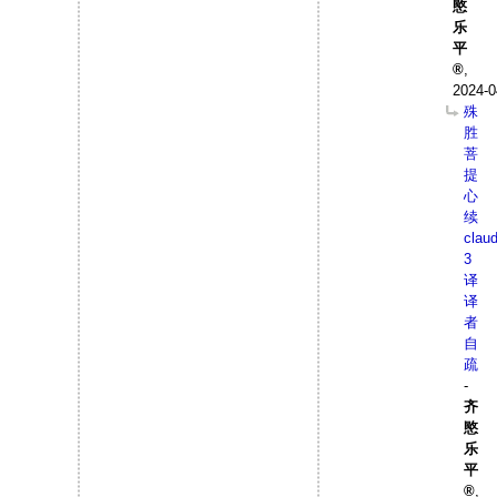
愍
乐
平
,
2024-0
殊
胜
菩
提
心
续
clau
3
译
译
者
自
疏
-
齐
愍
乐
平
,