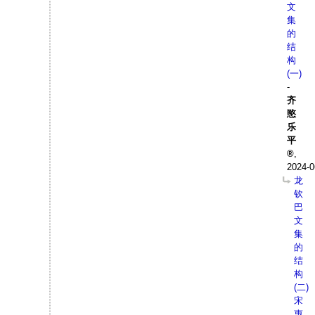
文
集
的
结
构
(一)
-
齐
愍
乐
平
,
2024-0
龙
钦
巴
文
集
的
结
构
(二)
宋
惠