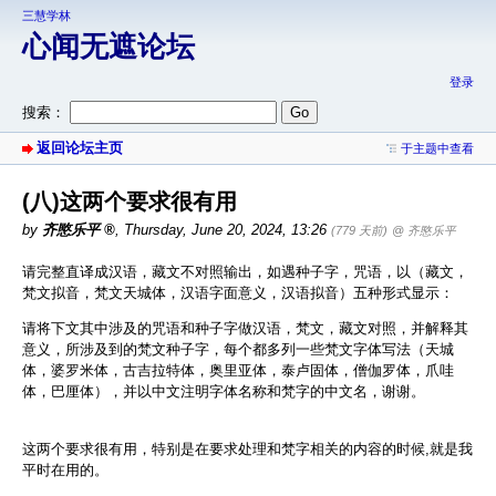
三慧学林
心闻无遮论坛
登录
搜索：
返回论坛主页
于主题中查看
(八)这两个要求很有用
by
齐愍乐平
,
Thursday, June 20, 2024, 13:26
(779 天前)
@ 齐愍乐平
请完整直译成汉语，藏文不对照输出，如遇种子字，咒语，以（藏文，
梵文拟音，梵文天城体，汉语字面意义，汉语拟音）五种形式显示：
请将下文其中涉及的咒语和种子字做汉语，梵文，藏文对照，并解释其
意义，所涉及到的梵文种子字，每个都多列一些梵文字体写法（天城
体，婆罗米体，古吉拉特体，奥里亚体，泰卢固体，僧伽罗体，爪哇
体，巴厘体），并以中文注明字体名称和梵字的中文名，谢谢。
这两个要求很有用，特别是在要求处理和梵字相关的内容的时候,就是我
平时在用的。