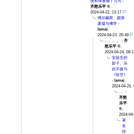
便和译者聊了几句
-
齐愍乐平
,
2024-04-22, 13:17
博尔赫斯、圆形
废墟与佛学
-
Iamai
,
2024-04-23, 20:49
。。。。
-
齐
愍乐平
,
2024-04-24, 09:1
安徒生的
影子、乐
此不疲与
《恰空》
-
Iamai
,
2024-04-25, 
....
-
齐愍
乐平
,
2024-04-
著
名
经