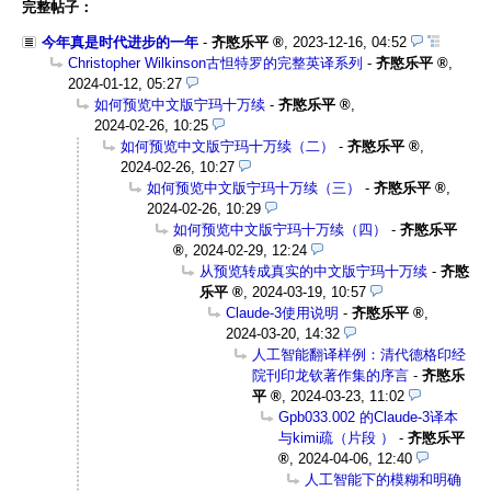
完整帖子：
今年真是时代进步的一年
-
齐愍乐平
,
2023-12-16, 04:52
Christopher Wilkinson古怛特罗的完整英译系列
-
齐愍乐平
,
2024-01-12, 05:27
如何预览中文版宁玛十万续
-
齐愍乐平
,
2024-02-26, 10:25
如何预览中文版宁玛十万续（二）
-
齐愍乐平
,
2024-02-26, 10:27
如何预览中文版宁玛十万续（三）
-
齐愍乐平
,
2024-02-26, 10:29
如何预览中文版宁玛十万续（四）
-
齐愍乐平
,
2024-02-29, 12:24
从预览转成真实的中文版宁玛十万续
-
齐愍
乐平
,
2024-03-19, 10:57
Claude-3使用说明
-
齐愍乐平
,
2024-03-20, 14:32
人工智能翻译样例：清代德格印经
院刊印龙钦著作集的序言
-
齐愍乐
平
,
2024-03-23, 11:02
Gpb033.002 的Claude-3译本
与kimi疏（片段 ）
-
齐愍乐平
,
2024-04-06, 12:40
人工智能下的模糊和明确