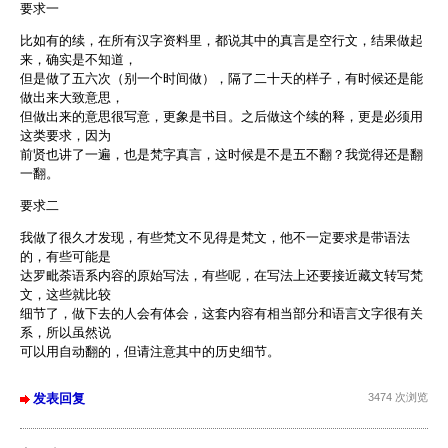
要求一
比如有的续，在所有汉字资料里，都说其中的真言是空行文，结果做起
来，确实是不知道，
但是做了五六次（别一个时间做），隔了二十天的样子，有时候还是能
做出来大致意思，
但做出来的意思很写意，更象是书目。之后做这个续的释，更是必须用
这类要求，因为
前贤也讲了一遍，也是梵字真言，这时候是不是五不翻？我觉得还是翻
一翻。
要求二
我做了很久才发现，有些梵文不见得是梵文，他不一定要求是带语法
的，有些可能是
达罗毗荼语系内容的原始写法，有些呢，在写法上还要接近藏文转写梵
文，这些就比较
细节了，做下去的人会有体会，这套内容有相当部分和语言文字很有关
系，所以虽然说
可以用自动翻的，但请注意其中的历史细节。
发表回复
3474 次浏览