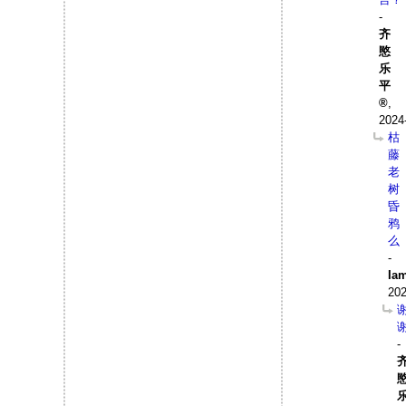
-
齐
愍
乐
平
,
2024
枯
藤
老
树
昏
鸦
么
-
Ia
202
-