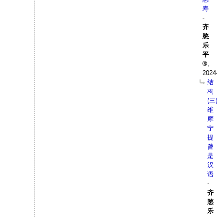
寿
-
齐
愍
乐
平
,
2024
结
构
(三
维
摩
宁
提
曾
是
汉
语
-
齐
愍
乐