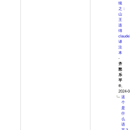
续
之：
山
王
连
绵
claude
译
注
本
-
齐
愍
乐
平
,
2024-0
这
个
是
什
么
语
言？