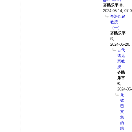
齐愍乐平
,
2024-05-14, 07:0
帝洛巴诸
教授
（一）
-
齐愍乐平
,
2024-05-20, 
古代
诸见
宗教
授
-
齐愍
乐平
,
2024-05-
龙
钦
巴
文
集
的
结