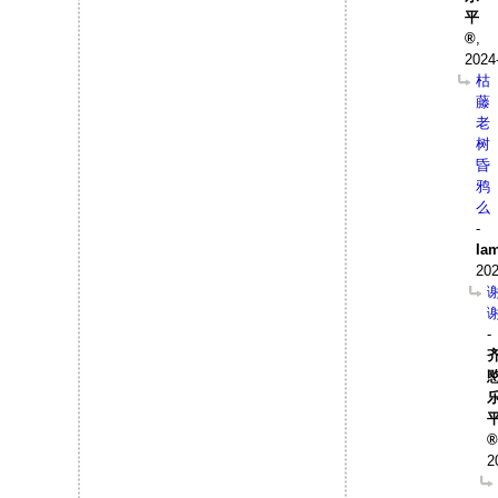
平
,
2024
枯
藤
老
树
昏
鸦
么
-
Ia
202
-
2