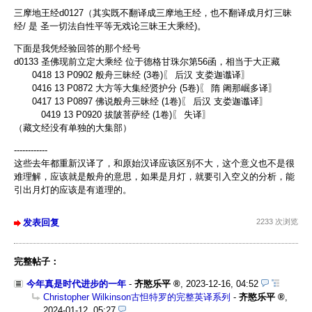
三摩地王经d0127（其实既不翻译成三摩地王经，也不翻译成月灯三昧
经/ 是 圣一切法自性平等无戏论三昧王大乘经)。
下面是我凭经验回答的那个经号
d0133 圣佛现前立定大乘经 位于德格甘珠尔第56函，相当于大正藏
0418 13 P0902 般舟三昧经 (3卷)〖 后汉 支娄迦谶译〗
0416 13 P0872 大方等大集经贤护分 (5卷)〖 隋 阇那崛多译〗
0417 13 P0897 佛说般舟三昧经 (1卷)〖 后汉 支娄迦谶译〗
0419 13 P0920 拔陂菩萨经 (1卷)〖 失译〗
（藏文经没有单独的大集部）
------------
这些去年都重新汉译了，和原始汉译应该区别不大，这个意义也不是很
难理解，应该就是般舟的意思，如果是月灯，就要引入空义的分析，能
引出月灯的应该是有道理的。
发表回复
2233 次浏览
完整帖子：
今年真是时代进步的一年
-
齐愍乐平
,
2023-12-16, 04:52
Christopher Wilkinson古怛特罗的完整英译系列
-
齐愍乐平
,
2024-01-12, 05:27