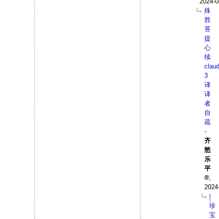
2024-0
殊
胜
菩
提
心
续
clau
3
译
译
者
自
疏
-
齐
愍
乐
平
,
2024
།
珍
宝