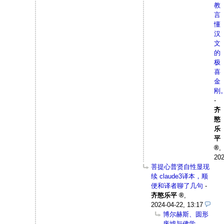
教
言
懂
汉
文
的
极
喜
金
刚
-
齐
愍
乐
平
,
202
菩提心普贤自性显现
续 claude3译本，顺
便和译者聊了几句
-
齐愍乐平
,
2024-04-22, 13:17
博尔赫斯、圆形
废墟与佛学
-