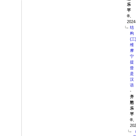
乐
平
,
2024
结
构
(三
维
摩
宁
提
曾
是
汉
语
-
齐
愍
乐
平
,
202