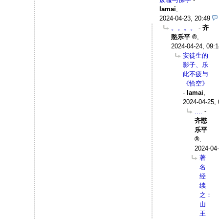
Iamai
,
2024-04-23, 20:49
。。。。
-
齐
愍乐平
,
2024-04-24, 09:1
安徒生的
影子、乐
此不疲与
《恰空》
-
Iamai
,
2024-04-25, 
....
-
齐愍
乐平
,
2024-04-
著
名
经
续
之：
山
王