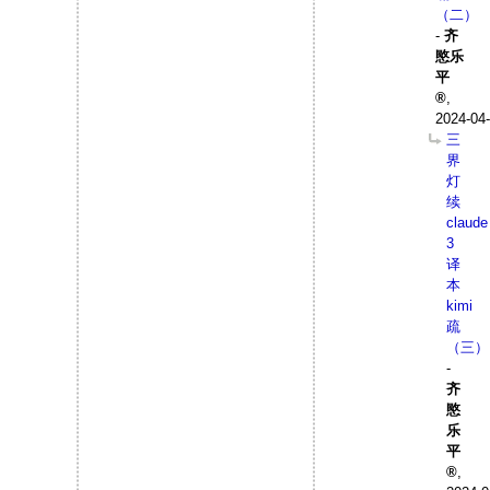
（二）
-
齐
愍乐
平
,
2024-04-
三
界
灯
续
claude
3
译
本
kimi
疏
（三）
-
齐
愍
乐
平
,