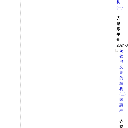
构
(一)
-
齐
愍
乐
平
,
2024-0
龙
钦
巴
文
集
的
结
构
(二)
宋
惠
寿
-
齐
愍