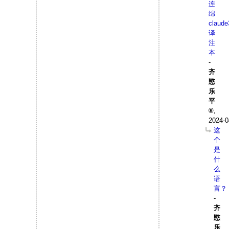
连
绵
claude
译
注
本
-
齐
愍
乐
平
,
2024-0
这
个
是
什
么
语
言？
-
齐
愍
乐