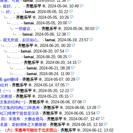
谢谢。可观
-
Iamai
,
2024-05-03, 11:38
挺好。。。
-
齐愍乐平
,
2024-05-04, 10:49
好。。。
-
Iamai
,
2024-05-05, 01:22
...
-
齐愍乐平
,
2024-05-05, 10:26
.......
-
Iamai
,
2024-05-05, 20:00
一些建议。。
-
齐愍乐平
,
2024-05-06, 00:03
.
-
Iamai
,
2024-05-06, 12:38
观无所观，起目如心。
-
Iamai
,
2024-06-19, 23:57
.......
-
齐愍乐平
,
2024-06-20, 00:20
.......
-
Iamai
,
2024-06-20, 07:54
.......
-
Iamai
,
2024-06-20, 09:25
.......
-
齐愍乐平
,
2024-06-20, 14:15
.......
-
Iamai
,
2024-06-21, 08:28
.......
-
Iamai
,
2024-06-24, 11:00
gpt4翻译
-
齐愍乐平
,
2024-05-07, 00:29
4-o比对
-
齐愍乐平
,
2024-05-14, 07:05
授（一）
-
齐愍乐平
,
2024-05-20, 12:22
见宗教授
-
齐愍乐平
,
2024-05-23, 05:15
文集的结构(一)
-
齐愍乐平
,
2024-06-06, 07:08
巴文集的结构(二)宋惠寿
-
齐愍乐平
,
2024-06-06, 13:28
构(三)维摩宁提曾是汉语
-
齐愍乐平
,
2024-06-06, 13:54
（四）宋惠寿：大鹏金翅鸟
-
齐愍乐平
,
2024-06-07, 12:47
名篇：龙钦绕绛之大鹏展翅
-
齐愍乐平
,
2024-06-10, 12:10
（六）宋惠寿可能生于北京西山
-
齐愍乐平
,
2024-06-12, 13:02