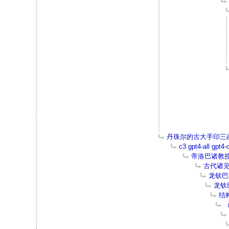
丹珠尔的古大手印三函 
c3 gpt4-all gpt
帝洛巴诸教
古代诸
龙钦巴
龙钦
结