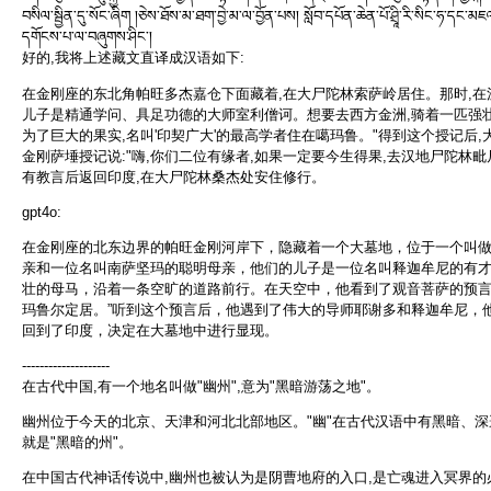
བསིལ་སྦྱིན་དུ་སོང་ཞིག །ཅེས་ཐོས་མ་ཐག་བྱེ་མ་ལ་བྱོན་པས། སློབ་དཔོན་ཆེན་པོ་ཤྲཱི་རི་སིང་ཧ་དང་མ
དགོངས་པ་ལ་བཞུགས་ཤིང༌།
好的,我将上述藏文直译成汉语如下:
在金刚座的东北角帕旺多杰嘉仓下面藏着,在大尸陀林索萨岭居住。那时,在
儿子是精通学问、具足功德的大师室利僧诃。想要去西方金洲,骑着一匹强壮的
为了巨大的果实,名叫'印契广大'的最高学者住在噶玛鲁。"得到这个授记后
金刚萨埵授记说:"嗨,你们二位有缘者,如果一定要今生得果,去汉地尸陀林
有教言后返回印度,在大尸陀林桑杰处安住修行。
gpt4o:
在金刚座的北东边界的帕旺金刚河岸下，隐藏着一个大墓地，位于一个叫做
亲和一位名叫南萨坚玛的聪明母亲，他们的儿子是一位名叫释迦牟尼的有
壮的母马，沿着一条空旷的道路前行。在天空中，他看到了观音菩萨的预言，
玛鲁尔定居。”听到这个预言后，他遇到了伟大的导师耶谢多和释迦牟尼，
回到了印度，决定在大墓地中进行显现。
--------------------
在古代中国,有一个地名叫做"幽州",意为"黑暗游荡之地"。
幽州位于今天的北京、天津和河北北部地区。"幽"在古代汉语中有黑暗、深邃
就是"黑暗的州"。
在中国古代神话传说中,幽州也被认为是阴曹地府的入口,是亡魂进入冥界的必