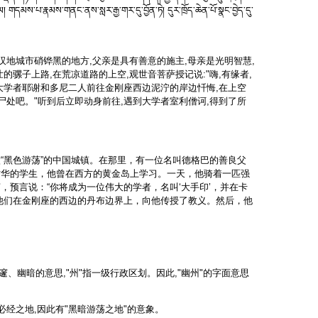
ཇལ། གདམས་པ་རྣམས་གནང་ནས་སླར་རྒྱ་གར་དུ་བྱོན་ཏེ། དུར་ཁྲོད་ཆེན་པོ་སྣང་བྱེད་དུ་
汉地城市硝铧黑的地方,父亲是具有善意的施主,母亲是光明智慧,
骡子上路,在荒凉道路的上空,观世音菩萨授记说:"嗨,有缘者,
,大学者耶谢和多尼二人前往金刚座西边泥泞的岸边忏悔,在上空
毗尸处吧。"听到后立即动身前往,遇到大学者室利僧诃,得到了所
“黑色游荡”的中国城镇。在那里，有一位名叫德格巴的善良父
才华的学生，他曾在西方的黄金岛上学习。一天，他骑着一匹强
预言说：“你将成为一位伟大的学者，名叫‘大手印’，并在卡
他们在金刚座的西边的丹布边界上，向他传授了教义。然后，他
、幽暗的意思,"州"指一级行政区划。因此,"幽州"的字面意思
经之地,因此有"黑暗游荡之地"的意象。