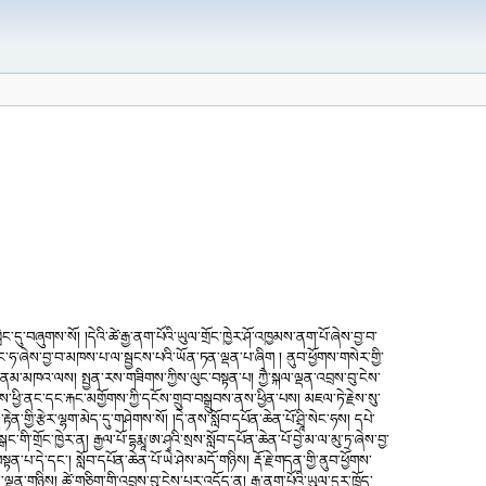
ླིང་དུ་བཞུགས་སོ། །དེའི་ཚེ་རྒྱ་ནག་པོའི་ཡུལ་གྲོང་ཁྱེར་ཤོ་འཁྱམས་ནག་པོ་ཞེས་བྱ་བ་
ང་ཧ་ཞེས་བྱ་བ་མཁས་པ་ལ་སྦྱངས་པའི་ཡོན་ཏན་ལྡན་པ་ཞིག ། ནུབ་ཕྱོགས་གསེར་གྱི་
་གི་ནམ་མཁའ་ལས། སྤྱན་རས་གཟིགས་ཀྱིས་ལུང་བསྟན་པ། ཀྱཻ་སྐལ་ལྡན་འབྲས་བུ་ངེས་
གས་ཕྱི་ནང་དང་རྐང་མགྱོགས་ཀྱི་དངོས་གྲུབ་བསྒྲུབས་ནས་ཕྱིན་པས། མཇལ་ཏེ་རྗེས་སུ་
ན་གྱི་རྩེར་ལྷག་མེད་དུ་གཤེགས་སོ། །དེ་ནས་སློབ་དཔོན་ཆེན་པོ་ཤྲཱི་སེང་ཧས། དཔེ་
གི་གྲོང་ཁྱེར་ན། རྒྱལ་པོ་དྷརྨཱ་ཨ་ཤྭའི་སྲས་སློབ་དཔོན་ཆེན་པོ་བྱེ་མ་ལ་མུ་ཏྲ་ཞེས་བྱ་
་པ་དེ་དང༌། སློབ་དཔོན་ཆེན་པོ་ཡེ་ཤེས་མདོ་གཉིས། རྡོ་རྗེ་གདན་གྱི་ནུབ་ཕྱོགས་
་ལྡན་གཉིས། ཚེ་གཅིག་གི་འབྲས་བུ་ངེས་པར་འདོད་ན། རྒྱ་ནག་པོའི་ཡུལ་དུར་ཁྲོད་