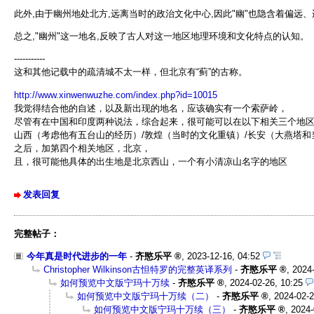
此外,由于幽州地处北方,远离当时的政治文化中心,因此"幽"也隐含着偏远
总之,"幽州"这一地名,反映了古人对这一地区地理环境和文化特点的认知。
-----------
这和其他记载中的疏清城不太一样，但北京有“蓟”的古称。
http://www.xinwenwuzhe.com/index.php?id=10015
我觉得结合他的自述，以及新出现的地名，应该确实有一个索萨岭，
尽管有在中国和印度两种说法，综合起来，很可能可以在以下相关三个地
山西（考虑他有五台山的经历）/敦煌（当时的文化重镇）/长安（大燕塔
之后，加第四个相关地区，北京，
且，很可能他具体的出生地是北京西山，一个有小清凉山名字的地区
发表回复
完整帖子：
今年真是时代进步的一年
-
齐愍乐平
,
2023-12-16, 04:52
Christopher Wilkinson古怛特罗的完整英译系列
-
齐愍乐平
,
2024-
如何预览中文版宁玛十万续
-
齐愍乐平
,
2024-02-26, 10:25
如何预览中文版宁玛十万续（二）
-
齐愍乐平
,
2024-02-2
如何预览中文版宁玛十万续（三）
-
齐愍乐平
,
2024-