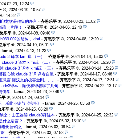
024-02-29, 12:24
平
,
2024-03-19, 10:57
20, 14:32
刊印龙钦著作集的序言
-
齐愍乐平
,
2024-03-23, 11:02
kimi疏（片段 ）
-
齐愍乐平
,
2024-04-06, 12:40
愍乐平
,
2024-04-08, 09:40
33.002的结构，kimi
-
齐愍乐平
,
2024-04-08, 12:20
愍乐平
,
2024-04-10, 06:01
-
Iamai
,
2024-04-13, 11:23
ude 3 译本 kimi疏 （一）
-
齐愍乐平
,
2024-04-14, 15:03
claude 3 译本 kimi疏 （二）
-
齐愍乐平
,
2024-04-14, 15:20
 claude 3 译本 kimi疏 （三）
-
齐愍乐平
,
2024-04-14, 15:23
提心续 claude 3 译 译者自疏
-
齐愍乐平
,
2024-04-17, 08:48
珍宝教言 懂汉文的极喜金刚。。。
-
齐愍乐平
,
2024-04-17, 12:31
aude3译本，顺便和译者聊了几句
-
齐愍乐平
,
2024-04-22, 13:17
与佛学
-
Iamai
,
2024-04-23, 20:49
乐平
,
2024-04-24, 09:14
子、乐此不疲与《恰空》
-
Iamai
,
2024-04-25, 03:58
愍乐平
,
2024-04-25, 08:20
续之：山王连绵 claude3译注本
-
齐愍乐平
,
2024-04-25, 22:32
是什么语言？
-
齐愍乐平
,
2024-05-02, 15:10
藤老树昏鸦么
-
Iamai
,
2024-05-03, 06:54
谢谢
-
齐愍乐平
,
2024-05-03, 07:53