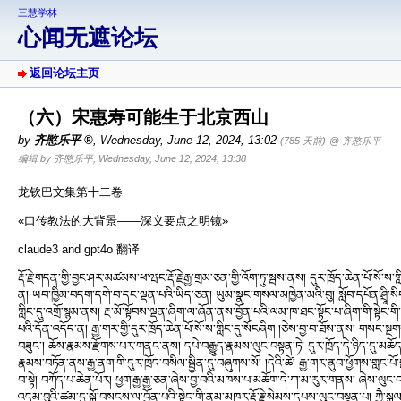
三慧学林
心闻无遮论坛
返回论坛主页
（六）宋惠寿可能生于北京西山
by
齐愍乐平
,
Wednesday, June 12, 2024, 13:02
(785 天前)
@ 齐愍乐平
编辑 by 齐愍乐平, Wednesday, June 12, 2024, 13:38
龙钦巴文集第十二卷
«口传教法的大背景——深义要点之明镜»
claude3 and gpt4o 翻译
རྡོ་རྗེ་གདན་གྱི་བྱང་ཤར་མཚམས་ཕ་ཝང་རྡོ་རྗེ་རྒྱ་གྲམ་ཅན་གྱི་འོག་ཏུ་སྦས་ནས། དུར་ཁྲོད་ཆེན་པོ་སོ་ས་ག
ན། ཡབ་ཁྱིམ་བདག་དགེ་བ་དང་ལྡན་པའི་ཡིད་ཅན། ཡུམ་སྣང་གསལ་མཁྱེན་མའི་བུ། སློབ་དཔོན་ཤྲཱི་སི
གླིང་དུ་འགྲོ་སྙམ་ནས། རྔ་མོ་སྟོབས་ལྡན་ཞིག་ལ་ཞོན་ནས་བྱོན་པའི་ལམ་ཁ་ཐང་སྟོང་པ་ཞིག་གི་སྟེང
པའི་དོན་འདོད་ན། རྒྱ་གར་གྱི་དུར་ཁྲོད་ཆེན་པོ་སོ་ས་གླིང་དུ་སོངཞིག །ཅེས་བྱ་བ་ཐོས་ནས། གསང་སྔ
བཟུང༌། ཆོས་རྣམས་རྫོགས་པར་གནང་ནས། དཔེ་བརྒྱུད་རྣམས་ལུང་བསྟན་ཏེ། དུར་ཁྲོད་དེ་ཉིད་དུ་མཆོད་རྟེ
རྣམས་བཏོན་ནས་རྒྱ་ནག་གི་དུར་ཁྲོད་བསིལ་སྦྱིན་དུ་བཞུགས་སོ། །དེའི་ཚེ། རྒྱ་གར་ནུབ་ཕྱོགས་གླང་པོ་སྒང་
བ་སྟེ། བཀོད་པ་ཆེན་པོར། ཕྱག་རྒྱ་རྒྱ་ཅན་ཞེས་བྱ་བའི་མཁས་པ་མཆོག་དེ་ཀ་མ་རུར་གནས། ཞེས་ལུང་བསྟན
འདམ་བུའི་ཚམ་དུ་སྐྱོ་བསངས་ལ་བྱོན་པའི་སྟེང་གི་ནམ་མཁར་རྡོ་རྗེ་སེམས་དཔས་ལུང་བསྟན་པ། ཀྱཻ་སྐལ