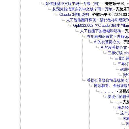
如何预览中文版宁玛十万续（四）
-
齐愍乐平
,
2
从预览转成真实的中文版宁玛十万续
-
齐愍乐
Claude-3使用说明
-
齐愍乐平
,
2024-03-
人工智能翻译样例：清代德格印经院
Gpb033.002 的Claude-3译本与
人工智能下的模糊和明确
-
齐
在现有知识背景下理解Gpb0
AI的发菩提心文
-
齐
AI的发菩提心文
三界灯续 cla
三界灯续 
三界灯续
殊胜菩
།
菩提心普贤自性显现续 cl
博尔赫斯、圆形废墟
。。。。
-
齐愍
安徒生的影
....
-
齐
著名经
这个
枯